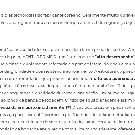
iplas tecnologias do fabricante coreano. Geralmente muito durável
elocidade, garantindo ao mesmo tempo um nível de segurança equi
end” cujas qualidades se aproximam das de um pneu desportivo. A 
rviço do pneu VENTUS PRIME 3, que é um pneu de
“alto desempenho
 a cinta é duplamente reforçada e a parede lateral do pneu é muito 
e dirigibilidade e boa resistência ao rolamento. A estrutura do pneu
zados nas extremidades que proporcionam uma
muito boa aderência 
jetórias são estáveis. Ao dirigir, o pneu é muito manobrável. O design
itos de segurança e qualidade durante a laminação. Em primeiro lug
dos ao longo da banda de rodagem. O risco de aquaplanagem é assim r
reduzida em aproximadamente 8%
. A sua aderência em piso molha
m disso, a parte central é composta por 3 bandas de rodagem rígidas 
 têm a particularidade de serem otimizados para acentuar o desemp
osição da borracha enriquecida com sílica muito aderente, oferece e