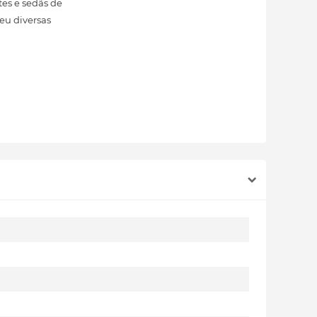
es e sedãs de
eu diversas