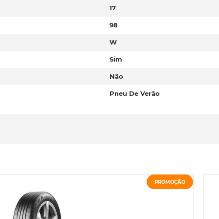
17
98
W
Sim
Não
Pneu De Verão
PROMOÇÃO