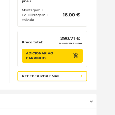
pneu
Montagem +
 16.00 € 
Equilibragem +
Válvula
 290.71 € 
Preço total:
Incluindo 3.64 € ecotaxa.
ADICIONAR AO
CARRINHO
RECEBER POR EMAIL