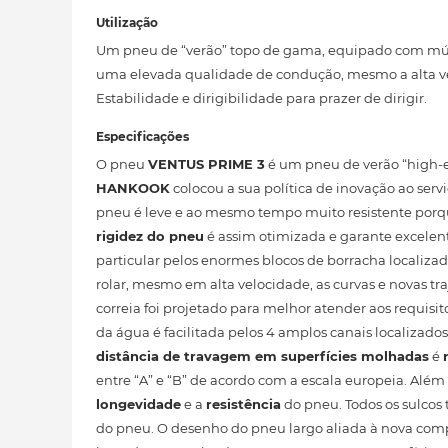
Utilização
Um pneu de “verão” topo de gama, equipado com múlt
uma elevada qualidade de condução, mesmo a alta v
Estabilidade e dirigibilidade para prazer de dirigir.
Especificações
O pneu
VENTUS PRIME 3
é um pneu de verão “high-
HANKOOK
colocou a sua política de inovação ao se
pneu é leve e ao mesmo tempo muito resistente porque
rigidez do pneu
é assim otimizada e garante excelent
particular pelos enormes blocos de borracha locali
rolar, mesmo em alta velocidade, as curvas e novas tra
correia foi projetado para melhor atender aos requis
da água é facilitada pelos 4 amplos canais localiza
distância de travagem em superfícies molhadas
é
entre “A” e “B” de acordo com a escala europeia. Alé
longevidade
e a
resistência
do pneu. Todos os sulcos
do pneu. O desenho do pneu largo aliada à nova comp