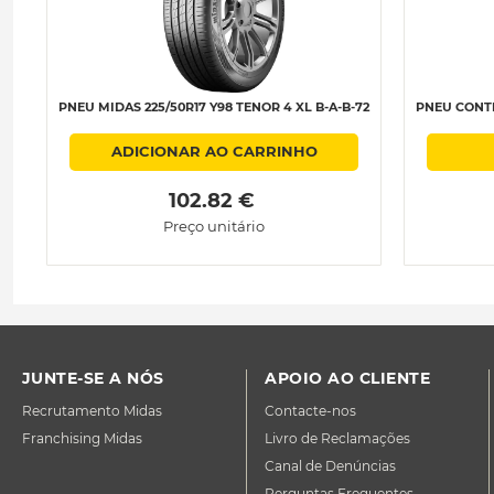
PNEU MIDAS 225/50R17 Y98 TENOR 4 XL B-A-B-72
PNEU CONTIN
ADICIONAR AO CARRINHO
 102.82 € 
Preço unitário
JUNTE-SE A NÓS
APOIO AO CLIENTE
Recrutamento Midas
Contacte-nos
Franchising Midas
Livro de Reclamações
Canal de Denúncias
Perguntas Frequentes