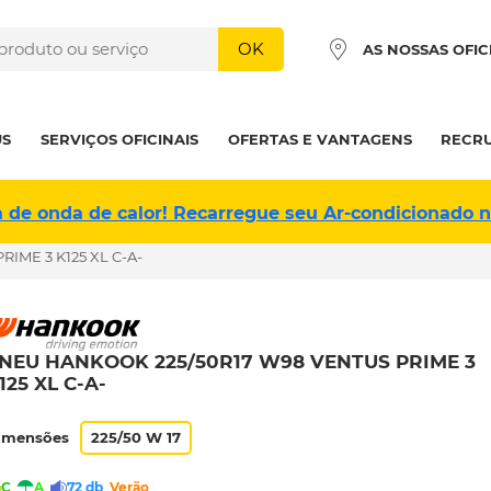
OK
AS NOSSAS OFIC
US
SERVIÇOS OFICINAIS
OFERTAS E VANTAGENS
RECR
a de onda de calor! Recarregue seu Ar-condicionado 
IME 3 K125 XL C-A-
NEU HANKOOK 225/50R17 W98 VENTUS PRIME 3
125 XL C-A-
imensões
225/50 W 17
C
A
72 db
Verão