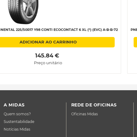
ENTAL 225/50R17 Y98 CONTI ECOCONTACT 6 XL (*) (EVC) A-B-B-72
PNE
ADICIONAR AO CARRINHO
 145.84 € 
Preço unitário
A MIDAS
REDE DE OFICINAS
Quem somos?
Oficinas Midas
Sustentabilidade
Notícias Midas