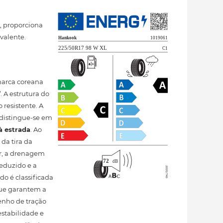
, proporciona
valente.
marca coreana
”
. A estrutura do
resistente. A
 distingue-se em
à estrada
. Ao
 da tira da
ar, a drenagem
eduzido e a
do é classificada
que garantem a
enho de tração
stabilidade e