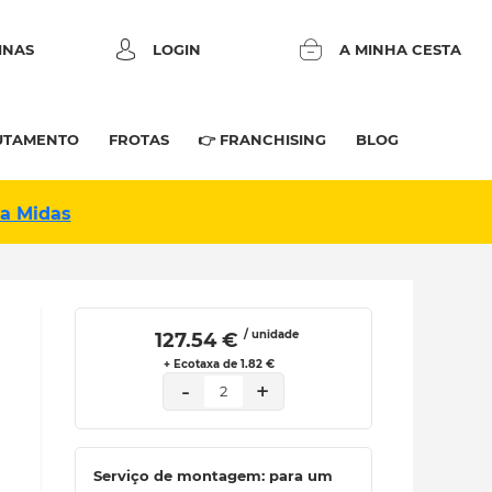
INAS
LOGIN
A MINHA CESTA
UTAMENTO
FROTAS
👉 FRANCHISING
BLOG
na Midas
/ unidade
 127.54 € 
+ Ecotaxa de 1.82 €
-
+
2
Serviço de montagem: para um