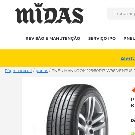
REVISÃO E MANUTENÇÃO
SERVIÇO IPO
PNE
Alert
Página inicial
/
pneus
/
PNEU HANKOOK 225/50R17 W98 VENTUS PR
P
K
D