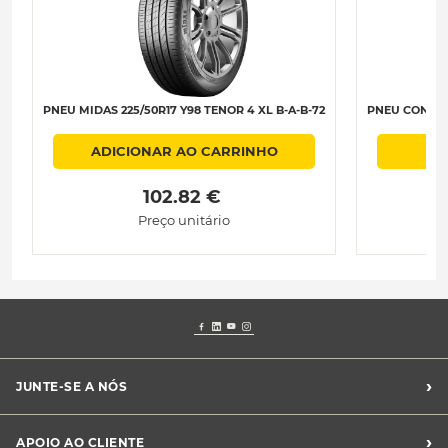
PNEU MIDAS 225/50R17 Y98 TENOR 4 XL B-A-B-72
PNEU CONTIN
ADICIONAR AO CARRINHO
 102.82 € 
Preço unitário
›
JUNTE-SE A NÓS
Recrutamento Midas
›
APOIO AO CLIENTE