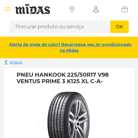
OK
Alerta de onda de calor! Recarregue seu Ar-condicionado
na Midas
pneus
PNEU HANKOOK 225/50R17 V98
VENTUS PRIME 3 K125 XL C-A-