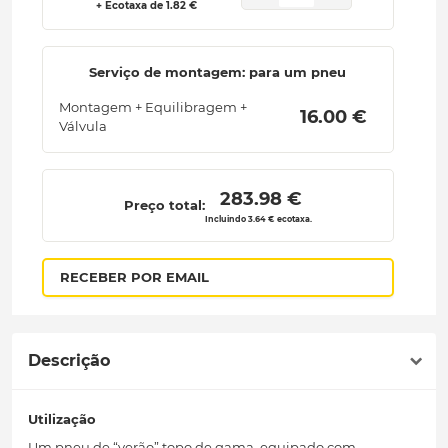
+ Ecotaxa de 1.82 €
Serviço de montagem: para um pneu
Montagem + Equilibragem +
 16.00 € 
Válvula
 283.98 € 
Preço total:
Incluindo 3.64 € ecotaxa.
RECEBER POR EMAIL
Descrição
Utilização
Um pneu de “verão” topo de gama, equipado com