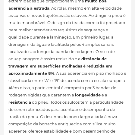
extremidades que proporcionam uma
muito boa
aderência à estrada
. Ao rolar, mesmo em alta velocidade,
as curvas e novas trajetórias são estáveis. Ao dirigir, o pneu é
muito manobrável. O design da tira da correia foi projetado
para melhor atender aos requisitos de segurança e
qualidade durante a laminação. Em primeiro lugar, a
drenagem da água é facilitada pelos 4 amplos canais
localizados ao longo da banda de rodagem. O risco de
aquaplanagem é assim reduzido e a
distância de
travagem em superfícies molhadas
é
reduzida em
aproximadamente 8%
. A sua aderência em piso molhado é
classificada entre “A” e “B” de acordo com a escala europeia.
Além disso, a parte central é composta por 3 bandas de
rodagem rígidas que garantem a
longevidade
e a
resistência
do pneu. Todos os sulcos têm a particularidade
de serem otimizados para acentuar o desempenho de
tração do pneu. O desenho do pneu largo aliada à nova
composição da borracha enriquecida com sílica muito
aderente, oferece estabilidade e bom desempenho de