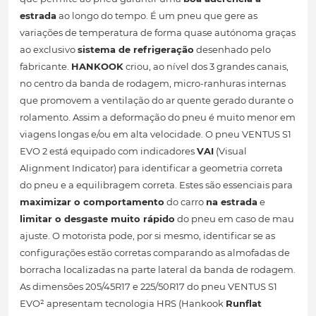
estrada
ao longo do tempo. É um pneu que gere as
variações de temperatura de forma quase autónoma graças
ao exclusivo
sistema de refrigeração
desenhado pelo
fabricante.
HANKOOK
criou, ao nível dos 3 grandes canais,
no centro da banda de rodagem, micro-ranhuras internas
que promovem a ventilação do ar quente gerado durante o
rolamento. Assim a deformação do pneu é muito menor em
viagens longas e/ou em alta velocidade. O pneu VENTUS S1
EVO 2 está equipado com indicadores
VAI
(Visual
Alignment Indicator) para identificar a geometria correta
do pneu e a equilibragem correta. Estes são essenciais para
maximizar o comportamento
do carro
na estrada
e
limitar o desgaste muito rápido
do pneu em caso de mau
ajuste. O motorista pode, por si mesmo, identificar se as
configurações estão corretas comparando as almofadas de
borracha localizadas na parte lateral da banda de rodagem.
As dimensões 205/45R17 e 225/50R17 do pneu VENTUS S1
EVO² apresentam tecnologia HRS (Hankook
Runflat