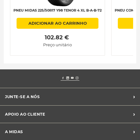
PNEU MIDAS 225/50R17 Y98 TENOR 4 XL B-A-B-72
PNEU CONTINE
ADICIONAR AO CARRINHO
 102.82 € 
Preço unitário
›
JUNTE-SE A NÓS
Recrutamento Midas
›
APOIO AO CLIENTE
Franchising Midas
Contacte-nos
›
A MIDAS
Livro de Reclamações