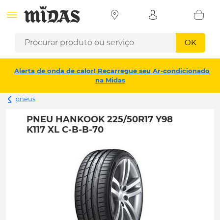
OK
Alerta de onda de calor! Recarregue seu Ar-condicionado
na Midas
pneus
PNEU HANKOOK 225/50R17 Y98
K117 XL C-B-B-70