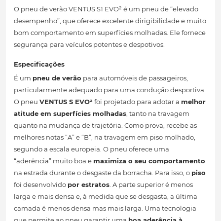
O pneu de verão VENTUS S1 EVO² é um pneu de “elevado
desempenho”, que oferece excelente dirigibilidade e muito
bom comportamento em superfícies molhadas. Ele fornece
segurança para veículos potentes e despotivos.
Especificações
É um
pneu de verão
para automóveis de passageiros,
particularmente adequado para uma condução desportiva.
O pneu
VENTUS S EVO²
foi projetado para adotar a
melhor
atitude em superfícies molhadas
, tanto na travagem
quanto na mudança de trajetória. Como prova, recebe as
melhores notas “A” e “B”, na travagem em piso molhado,
segundo a escala europeia. O pneu oferece uma
“aderência” muito boa e
maximiza o seu comportamento
na estrada durante o desgaste da borracha. Para isso, o
piso
foi desenvolvido
por estratos
. A parte superior é menos
larga e mais densa e, à medida que se desgasta, a última
camada é menos densa mas mais larga. Uma tecnologia
que permite ao pneu garantir uma
boa aderência à