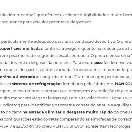
do desempenho”, que oferece excelente dirigibilidade e muito bo
segurança para veículos potentes e despotivos.
, particularmente adequado para uma condução desportiva. O pneu
superfícies molhadas
, tanto na travagem quanto na mudança de tr
em em piso molhado, segundo a escala europeia. O pneu oferece uma 
rada durante o desgaste da borracha. Para isso, o
piso
foi desenvolvi
dida que se desgasta, a última camada é menos densa mas mais larg
erência à estrada
ao longo do tempo. É um pneu que gere as variaç
lusivo
sistema de refrigeração
desenhado pelo fabricante.
HANKO
odagem, micro-ranhuras internas que promovem a ventilação do ar q
muito menor em viagens longas e/ou em alta velocidade. O pneu VE
Indicator) para identificar a geometria correta do pneu e a equilibr
nto
do carro
na estrada
e
limitar o desgaste muito rápido
do pneu 
e as configurações estão corretas comparando as almofadas de borrac
5/45R17 e 225/50R17 do pneu VENTUS S1 EVO² apresentam tecnologi