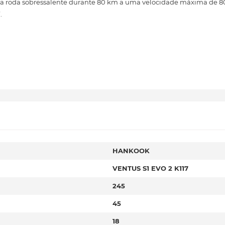
i a roda sobressalente durante 80 km a uma velocidade máxima de 8
.
HANKOOK
VENTUS S1 EVO 2 K117
245
45
18