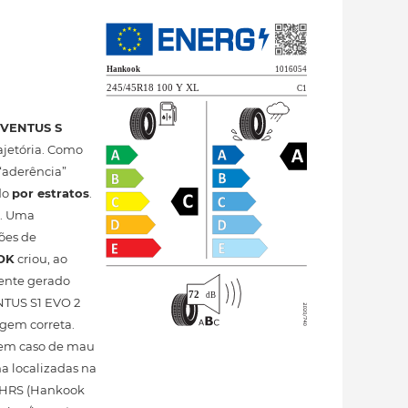
m
VENTUS S
ajetória. Como
“aderência”
do
por estratos
.
a. Uma
ões de
OK
criou, ao
uente gerado
NTUS S1 EVO 2
agem correta.
em caso de mau
ha localizadas na
a HRS (Hankook