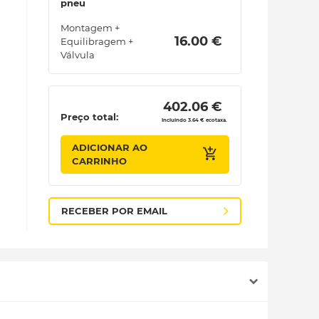
pneu
Montagem +
 16.00 € 
Equilibragem +
Válvula
 402.06 € 
Preço total:
Incluindo 3.64 € ecotaxa.
ADICIONAR AO
CARRINHO
RECEBER POR EMAIL