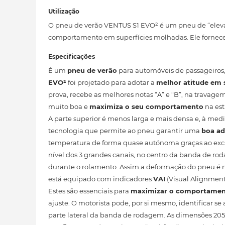
Utilização
O pneu de verão VENTUS S1 EVO² é um pneu de “eleva
comportamento em superfícies molhadas. Ele fornece 
Especificações
É um
pneu de verão
para automóveis de passageiros
EVO²
foi projetado para adotar a
melhor atitude em 
prova, recebe as melhores notas “A” e “B”, na travag
muito boa e
maximiza o seu comportamento
na est
A parte superior é menos larga e mais densa e, à me
tecnologia que permite ao pneu garantir uma
boa ad
temperatura de forma quase autónoma graças ao exc
nível dos 3 grandes canais, no centro da banda de r
durante o rolamento. Assim a deformação do pneu é 
está equipado com indicadores
VAI
(Visual Alignment 
Estes são essenciais para
maximizar o comportame
ajuste. O motorista pode, por si mesmo, identificar s
parte lateral da banda de rodagem. As dimensões 20