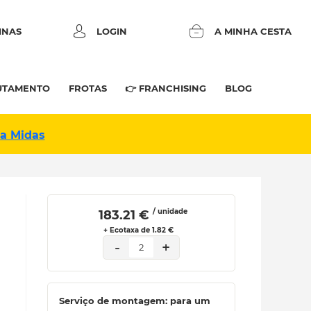
INAS
LOGIN
A MINHA CESTA
UTAMENTO
FROTAS
👉 FRANCHISING
BLOG
na Midas
/ unidade
 183.21 € 
+ Ecotaxa de 1.82 €
-
+
2
Serviço de montagem: para um