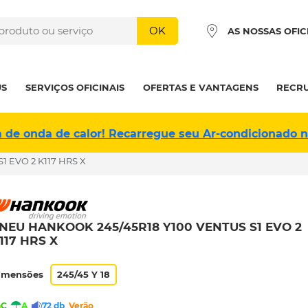
OK
AS NOSSAS OFIC
US
SERVIÇOS OFICINAIS
OFERTAS E VANTAGENS
RECR
a de onda de calor! Recarregue seu Ar-condicionado 
1 EVO 2 K117 HRS X
NEU HANKOOK 245/45R18 Y100 VENTUS S1 EVO 2
117 HRS X
imensões
245/45 Y 18
C
A
72 db
Verão