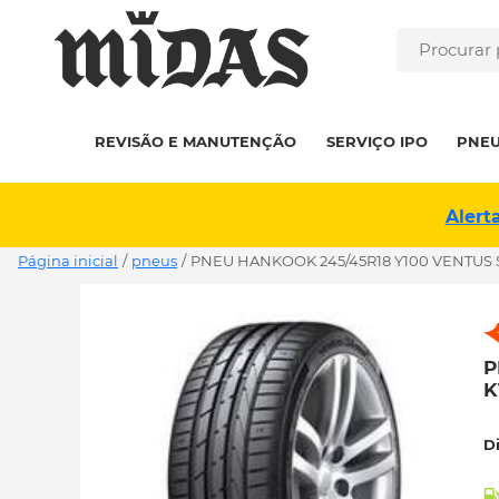
REVISÃO E MANUTENÇÃO
SERVIÇO IPO
PNE
Alert
Página inicial
/
pneus
/
PNEU HANKOOK 245/45R18 Y100 VENTUS S
P
K
D