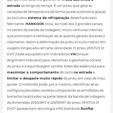
estrada
ao longo do tempo. É um pneu que gere as
variações de temperatura de forma quase autónoma graças
ao exclusivo
sistema de refrigeração
desenhado pelo
fabricante.
HANKOOK
criou, ao nível dos 3 grandes canais,
no centro da banda de rodagem, micro-ranhuras internas
que promovem a ventilação do ar quente gerado durante o
rolamento. Assim a deformação do pneu é muito menor em
viagens longas e/ou em alta velocidade. O pneu VENTUS S1
EVO 2 está equipado com indicadores
VAI
(Visual
Alignment Indicator) para identificar a geometria correta
do pneu e a equilibragem correta. Estes são essenciais para
maximizar o comportamento
do carro
na estrada
e
limitar o desgaste muito rápido
do pneu em caso de mau
ajuste. O motorista pode, por si mesmo, identificar se as
configurações estão corretas comparando as almofadas de
borracha localizadas na parte lateral da banda de rodagem.
As dimensões 205/45R17 e 225/50R17 do pneu VENTUS S1
EVO² apresentam tecnologia HRS (Hankook
Runflat