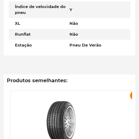
Índice de velocidade do
Y
pneu
XL
Não
Runflat
Não
Estação
Pneu De Verão
Produtos semelhantes:
P