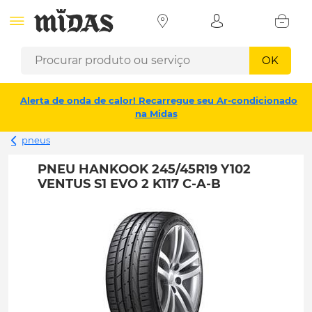
OK
Alerta de onda de calor! Recarregue seu Ar-condicionado
na Midas
pneus
PNEU HANKOOK 245/45R19 Y102
VENTUS S1 EVO 2 K117 C-A-B