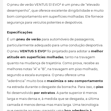
O pneu de verão VENTUS S1 EVO² é um pneu de “elevado
desempenho”, que oferece excelente dirigibilidade e muito
bom comportamento em superfícies molhadas. Ele fornece
segurança para veículos potentes e despotivos.
Especificações
É um
pneu de verão
para automóveis de passageiros,
particularmente adequado para uma condução desportiva.
O pneu
VENTUS S EVO²
foi projetado para adotar a
melhor
atitude em superfícies molhadas
, tanto na travagem
quanto na mudança de trajetória. Como prova, recebe as
melhores notas “A” e “B”, na travagem em piso molhado,
segundo a escala europeia. O pneu oferece uma
“aderência” muito boa e
maximiza o seu comportamento
na estrada durante o desgaste da borracha. Para isso, o
piso
foi desenvolvido
por estratos
. A parte superior é menos
larga e mais densa e, à medida que se desgasta, a última
camada é menos densa mas mais larga. Uma tecnologia
que permite ao pneu garantir uma
boa aderência à