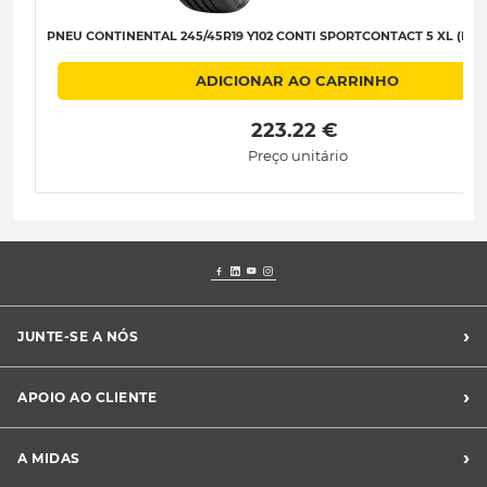
PNEU CONTINENTAL 245/45R19 Y102 CONTI SPORTCONTACT 5 XL (MO1)
ADICIONAR AO CARRINHO
 223.22 € 
Preço unitário
›
JUNTE-SE A NÓS
Recrutamento Midas
›
APOIO AO CLIENTE
Franchising Midas
Contacte-nos
›
A MIDAS
Livro de Reclamações