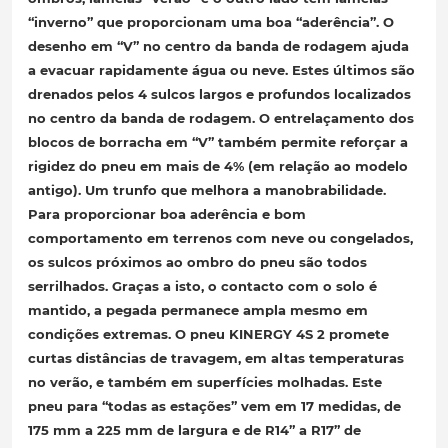
“inverno” que proporcionam uma boa “aderência”. O
desenho em “V” no centro da banda de rodagem ajuda
a evacuar rapidamente água ou neve. Estes últimos são
drenados pelos 4 sulcos largos e profundos localizados
no centro da banda de rodagem. O entrelaçamento dos
blocos de borracha em “V” também permite reforçar
a
rigidez
do pneu em mais de 4% (em relação ao modelo
antigo). Um trunfo
que melhora a manobrabilidade
.
Para proporcionar boa aderência e bom
comportamento em terrenos com neve ou congelados,
os sulcos próximos ao ombro do pneu são todos
serrilhados. Graças a isto, o contacto com o solo é
mantido, a pegada permanece ampla mesmo em
condições extremas. O pneu KINERGY 4S 2 promete
curtas distâncias de travagem
, em altas temperaturas
no verão, e também em superfícies molhadas. Este
pneu para “todas as estações” vem em 17 medidas, de
175 mm a 225 mm de largura e de R14” a R17” de