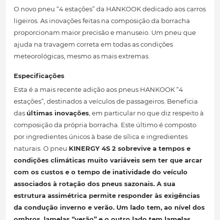
O novo pneu “4 estações” da HANKOOK dedicado aos carros
ligeiros. As inovações feitas na composição da borracha
proporcionam maior precisão e manuseio. Um pneu que
ajuda na travagem correta em todas as condições
meteorológicas, mesmo as mais extremas.
Especificações
Esta é a mais recente adição aos pneus HANKOOK “4
estações”, destinados a veículos de passageiros. Beneficia
das
últimas inovações
, em particular no que diz respeito à
composição da própria borracha. Este último é composto
por ingredientes únicos à base de sílica e ingredientes
naturais. O pneu
KINERGY 4S 2
sobrevive a tempos e
condições climáticas muito variáveis ​​sem ter que arcar
com os custos e o tempo de inatividade do veículo
associados à rotação dos pneus sazonais. A sua
estrutura assimétrica permite responder às exigências
da condução
inverno e verão
. Um lado tem, ao nível dos
ombros, lamelas “verão” e o outro lado tem lamelas