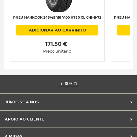
PNEU HANKOOK 245/45R18 Y100 H750 XL C-B-B-72
PNEU HANKOO
ADICIONAR AO CARRINHO
 171.50 € 
Preço unitário
›
JUNTE-SE A NÓS
Recrutamento Midas
›
APOIO AO CLIENTE
Franchising Midas
Contacte-nos
›
A MIDAS