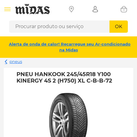
OK
Alerta de onda de calor! Recarregue seu Ar-condicionado
na Midas
pneus
PNEU HANKOOK 245/45R18 Y100
KINERGY 4S 2 (H750) XL C-B-B-72