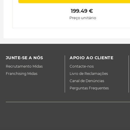
 199.49 € 
Preço unitário
JUNTE-SE A NÓS
APOIO AO CLIENTE
Recrutamento Midas
Contacte-nos
Franchising Midas
Livro de Reclamações
Canal de Denúncias
Perguntas Frequentes