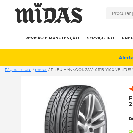
REVISÃO E MANUTENÇÃO
SERVIÇO IPO
PNE
Alert
Página inicial
/
pneus
/
PNEU HANKOOK 255/40R19 Y100 VENTUS V1
P
2
D