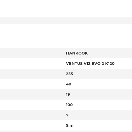
HANKOOK
VENTUS V12 EVO 2 K120
255
40
19
100
Y
Sim