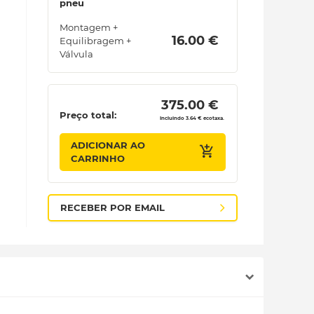
pneu
Montagem +
 16.00 € 
Equilibragem +
Válvula
 375.00 € 
Preço total:
Incluindo 3.64 € ecotaxa.
ADICIONAR AO
CARRINHO
RECEBER POR EMAIL