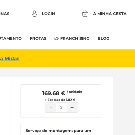
INAS
LOGIN
A MINHA CESTA
UTAMENTO
FROTAS
👉 FRANCHISING
BLOG
na Midas
/ unidade
 169.68 € 
+ Ecotaxa de 1.82 €
-
+
2
Serviço de montagem: para um