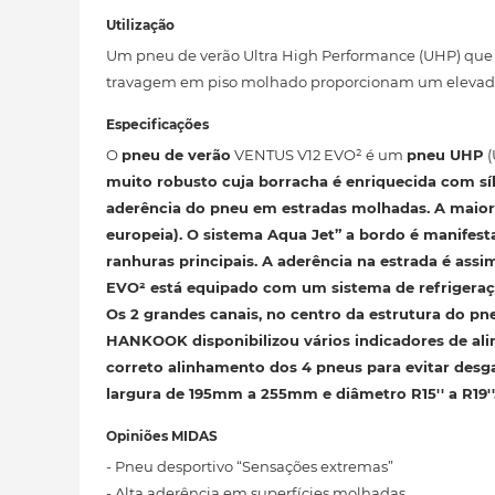
Utilização
Um pneu de verão Ultra High Performance (UHP) que o
travagem em piso molhado proporcionam um elevado
Especificações
O
pneu de verão
VENTUS V12 EVO² é um
pneu UHP
(
muito robusto
cuja borracha é enriquecida com síli
aderência do pneu em estradas molhadas. A maio
europeia). O sistema
Aqua Jet”
a bordo é manifest
ranhuras principais. A aderência na estrada é as
EVO²
está equipado com um
sistema de refrigera
Os 2 grandes canais, no centro da estrutura do pn
HANKOOK
disponibilizou vários
indicadores de al
correto alinhamento dos 4 pneus para evitar desg
largura de 195mm a 255mm e diâmetro R15'' a R19''
Opiniões MIDAS
- Pneu desportivo “Sensações extremas”
- Alta aderência em superfícies molhadas