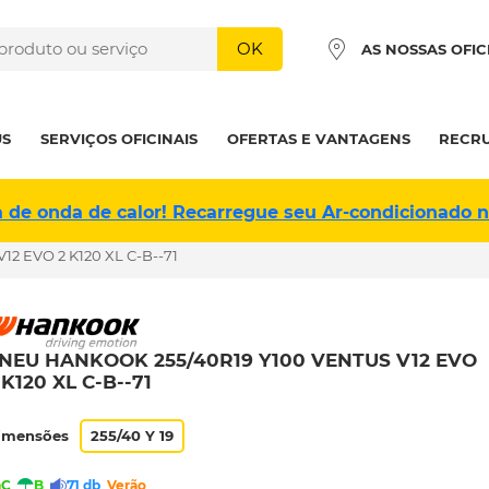
OK
AS NOSSAS OFIC
US
SERVIÇOS OFICINAIS
OFERTAS E VANTAGENS
RECR
a de onda de calor! Recarregue seu Ar-condicionado 
2 EVO 2 K120 XL C-B--71
NEU HANKOOK 255/40R19 Y100 VENTUS V12 EVO
 K120 XL C-B--71
imensões
255/40 Y 19
C
B
71 db
Verão