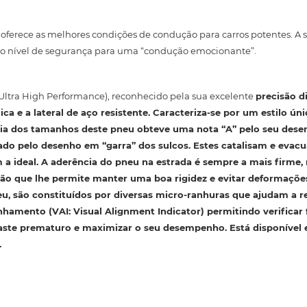
ferece as melhores condições de condução para carros potentes. A 
 nível de segurança para uma “condução emocionante”.
Ultra High Performance), reconhecido pela sua excelente
precisão d
ca e a lateral de aço resistente. Caracteriza-se por um
estilo ún
ria dos tamanhos deste pneu obteve uma nota “A” pelo seu de
ado pelo desenho em “garra” dos sulcos. Estes catalisam e evac
sim a ideal. A aderência do pneu na estrada é sempre a mais fi
ção
que lhe permite manter uma boa rigidez e evitar deformações
eu, são constituídos por diversas micro-ranhuras que ajudam a 
inhamento
(VAI: Visual Alignment Indicator) permitindo verificar
aste prematuro e maximizar o seu desempenho. Está disponível e
.