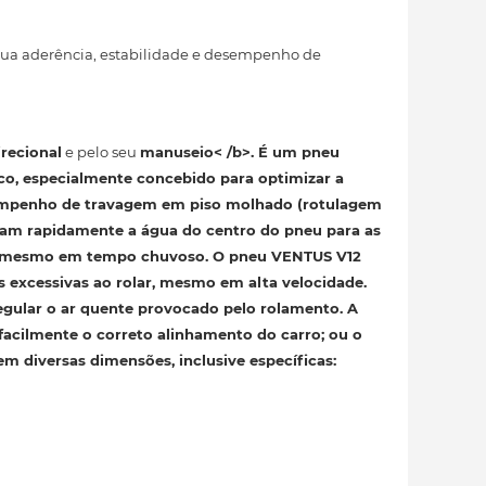
sua aderência, estabilidade e desempenho de
irecional
e pelo seu
manuseio< /b>. É um pneu
ico
, especialmente concebido para optimizar a
sempenho de travagem em piso molhado (rotulagem
uam rapidamente a água do centro do pneu para as
rme, mesmo em tempo chuvoso. O pneu
VENTUS V12
 excessivas ao rolar, mesmo em alta velocidade.
regular o ar quente provocado pelo rolamento. A
 facilmente o correto alinhamento do carro; ou o
m diversas dimensões, inclusive específicas: