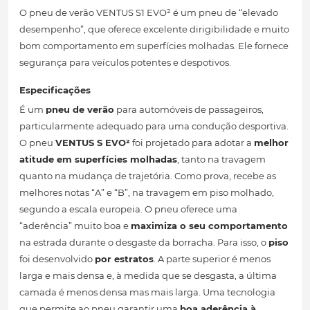
O pneu de verão VENTUS S1 EVO² é um pneu de “elevado
desempenho”, que oferece excelente dirigibilidade e muito
bom comportamento em superfícies molhadas. Ele fornece
segurança para veículos potentes e despotivos.
Especificações
É um
pneu de verão
para automóveis de passageiros,
particularmente adequado para uma condução desportiva.
O pneu
VENTUS S EVO²
foi projetado para adotar a
melhor
atitude em superfícies molhadas
, tanto na travagem
quanto na mudança de trajetória. Como prova, recebe as
melhores notas “A” e “B”, na travagem em piso molhado,
segundo a escala europeia. O pneu oferece uma
“aderência” muito boa e
maximiza o seu comportamento
na estrada durante o desgaste da borracha. Para isso, o
piso
foi desenvolvido
por estratos
. A parte superior é menos
larga e mais densa e, à medida que se desgasta, a última
camada é menos densa mas mais larga. Uma tecnologia
que permite ao pneu garantir uma
boa aderência à