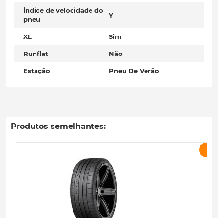
Índice de velocidade do
Y
pneu
XL
Sim
Runflat
Não
Estação
Pneu De Verão
Produtos semelhantes:
PR