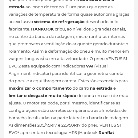
estrada
ao longo do tempo. É um pneu que gere as
variações de temperatura de forma quase autónoma graças
ao exclusivo
sistema de refrigeração
desenhado pelo
fabricante.
HANKOOK
criou, ao nível dos 3 grandes canais,
no centro da banda de rodagem, micro-ranhuras internas
que promovem a ventilação do ar quente gerado durante o
rolamento. Assim a deformação do pneu é muito menor em
viagens longas e/ou em alta velocidade. O pneu VENTUS S1
EVO 2 está equipado com indicadores
VAI
(Visual
Alignment Indicator) para identificar a geometria correta
do pneu e a equilibragem correta. Estes são essenciais para
maximizar o comportamento
do carro
na estrada
e
limitar o desgaste muito rápido
do pneu em caso de mau
ajuste. O motorista pode, por si mesmo, identificar se as
configurações estão corretas comparando as almofadas de
borracha localizadas na parte lateral da banda de rodagem.
As dimensões 205/45R17 e 225/50R17 do pneu VENTUS S1
EVO² apresentam tecnologia HRS (Hankook
Runflat