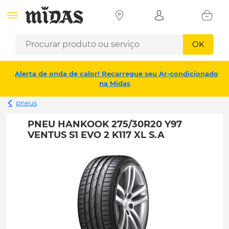
OK
Alerta de onda de calor! Recarregue seu Ar-condicionado
na Midas
pneus
PNEU HANKOOK 275/30R20 Y97
VENTUS S1 EVO 2 K117 XL S.A