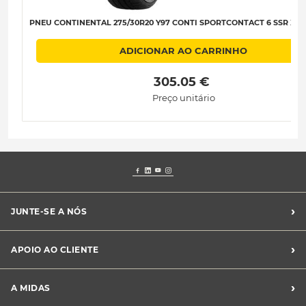
PNEU CONTINENTAL 275/30R20 Y97 CONTI SPORTCONTACT 6 SSR XL D
ADICIONAR AO CARRINHO
 305.05 € 
Preço unitário
›
JUNTE-SE A NÓS
Recrutamento Midas
›
APOIO AO CLIENTE
Franchising Midas
Contacte-nos
›
A MIDAS
Livro de Reclamações