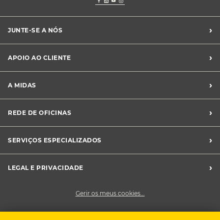
›
JUNTE-SE A NÓS
Recrutamento Midas
›
APOIO AO CLIENTE
Franchising Midas
Contacte-nos
›
A MIDAS
Livro de Reclamações
Canal de Denúncias
Quem somos?
›
REDE DE OFICINAS
Perguntas Frequentes
Sustentabilidade
Notícias Midas
Oficinas Midas
›
SERVIÇOS ESPECIALIZADOS
Frotas
›
LEGAL E PRIVACIDADE
Condições Gerais de Venda
Gerir os meus cookies...
Política de Privacidade
Cookies