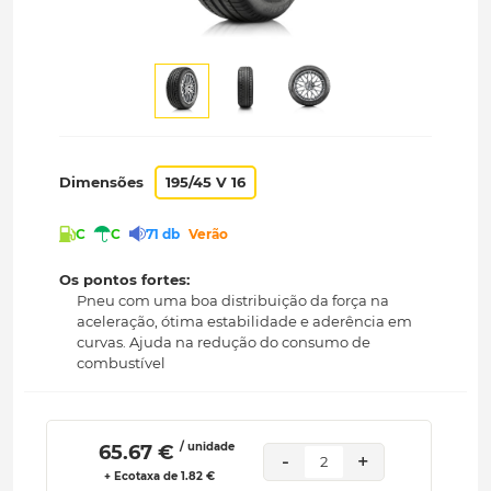
Dimensões
195/45 V 16
C
C
71 db
Verão
Os pontos fortes:
Pneu com uma boa distribuição da força na
aceleração, ótima estabilidade e aderência em
curvas. Ajuda na redução do consumo de
combustível
/ unidade
 65.67 € 
-
+
2
+ Ecotaxa de 1.82 €