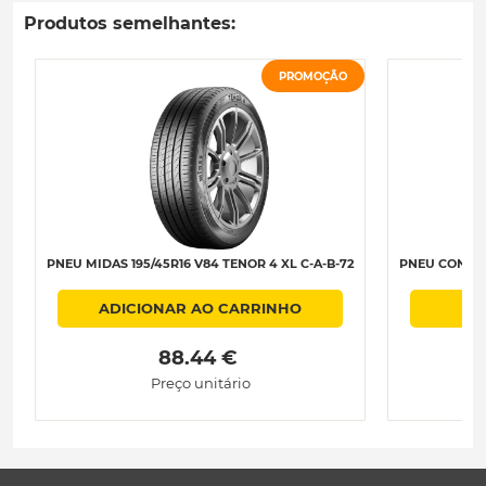
Produtos semelhantes:
PROMOÇÃO
PNEU MIDAS 195/45R16 V84 TENOR 4 XL C-A-B-72
PNEU CONTIN
ADICIONAR AO CARRINHO
 88.44 € 
Preço unitário