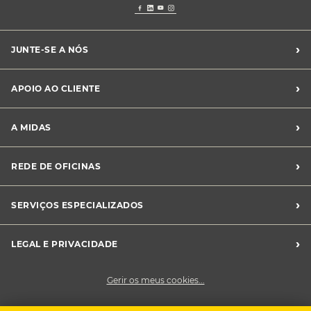
›
JUNTE-SE A NÓS
Recrutamento Midas
›
APOIO AO CLIENTE
Franchising Midas
Contacte-nos
›
A MIDAS
Livro de Reclamações
Canal de Denúncias
Quem somos?
›
REDE DE OFICINAS
Perguntas Frequentes
Sustentabilidade
Notícias Midas
Oficinas Midas
›
SERVIÇOS ESPECIALIZADOS
Frotas
›
LEGAL E PRIVACIDADE
Condições Gerais de Venda
Gerir os meus cookies...
Política de Privacidade
Cookies