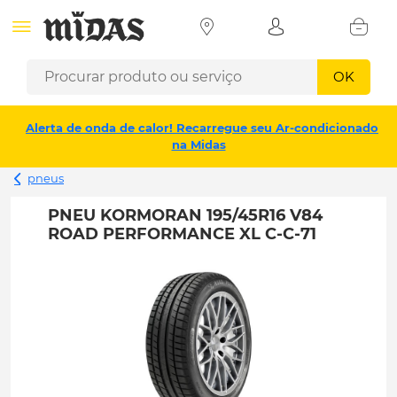
OK
Alerta de onda de calor! Recarregue seu Ar-condicionado
na Midas
pneus
PNEU KORMORAN 195/45R16 V84
ROAD PERFORMANCE XL C-C-71