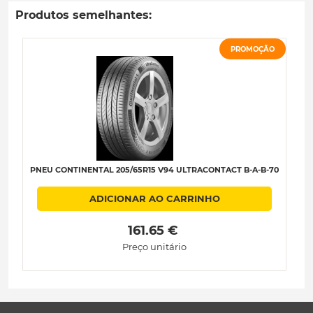
Produtos semelhantes:
PROMOÇÃO
PNEU CONTINENTAL 205/65R15 V94 ULTRACONTACT B-A-B-70
P
ADICIONAR AO CARRINHO
 161.65 € 
Preço unitário