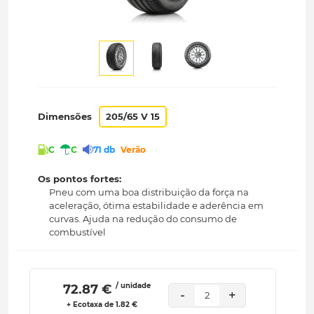
Dimensões
205/65 V 15
C
C
71 db
Verão
Os pontos fortes:
Pneu com uma boa distribuição da força na
aceleração, ótima estabilidade e aderência em
curvas. Ajuda na redução do consumo de
combustível
/ unidade
 72.87 € 
-
+
2
+ Ecotaxa de 1.82 €