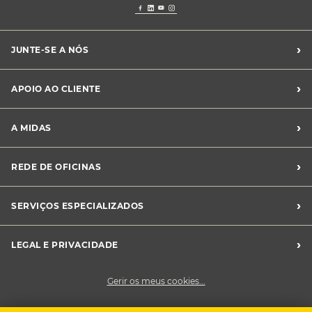
›
JUNTE-SE A NÓS
Recrutamento Midas
›
APOIO AO CLIENTE
Franchising Midas
Contacte-nos
›
A MIDAS
Livro de Reclamações
Canal de Denúncias
Quem somos?
›
REDE DE OFICINAS
Perguntas Frequentes
Sustentabilidade
Notícias Midas
Oficinas Midas
›
SERVIÇOS ESPECIALIZADOS
Frotas
›
LEGAL E PRIVACIDADE
Condições Gerais de Venda
Gerir os meus cookies...
Política de Privacidade
Cookies