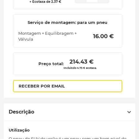
+ Ecotaxa de 2.37 €
Serviço de montagem: para um pneu
Montagem + Equilibragem +
 16.00 € 
Válvula
 214.43 € 
Preço total:
Incluindo 4.75 € ecotaxa.
RECEBER POR EMAIL
Descrição
Utilização
O pneu de SUV de verão é um pneu com um bom nível de