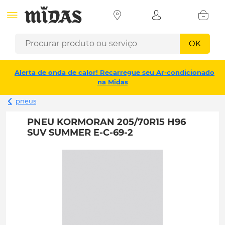
OK
Alerta de onda de calor! Recarregue seu Ar-condicionado
na Midas
pneus
PNEU KORMORAN 205/70R15 H96
SUV SUMMER E-C-69-2