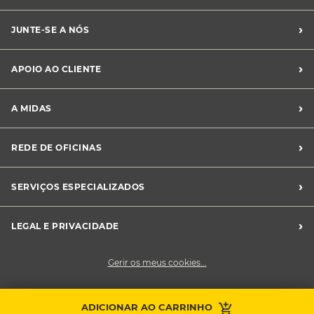
›
JUNTE-SE A NÓS
Recrutamento Midas
›
APOIO AO CLIENTE
Franchising Midas
Contacte-nos
›
A MIDAS
Livro de Reclamações
Canal de Denúncias
Quem somos?
›
REDE DE OFICINAS
Perguntas Frequentes
Sustentabilidade
Notícias Midas
Oficinas Midas
›
SERVIÇOS ESPECIALIZADOS
Frotas
›
LEGAL E PRIVACIDADE
Condições Gerais de Venda
Gerir os meus cookies...
Política de Privacidade
Cookies
Contacte a sua
ADICIONAR AO CARRINHO
Faça uma marcação