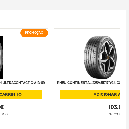
PROMOÇÃO
91 ULTRACONTACT C-A-B-69
PNEU CONTINENTAL 225/45R17 Y94 CONTI
 CARRINHO
ADICIONAR AO 
 € 
 103.03 
tário
Preço unitá