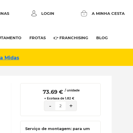
INAS
LOGIN
A MINHA CESTA
UTAMENTO
FROTAS
👉 FRANCHISING
BLOG
na Midas
/ unidade
 73.69 € 
+ Ecotaxa de 1.82 €
-
+
2
Serviço de montagem: para um