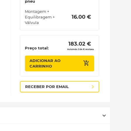
pneu
Montagem +
 16.00 € 
Equilibragem +
Válvula
 183.02 € 
Preço total:
Incluindo 3.64 € ecotaxa.
ADICIONAR AO
CARRINHO
RECEBER POR EMAIL