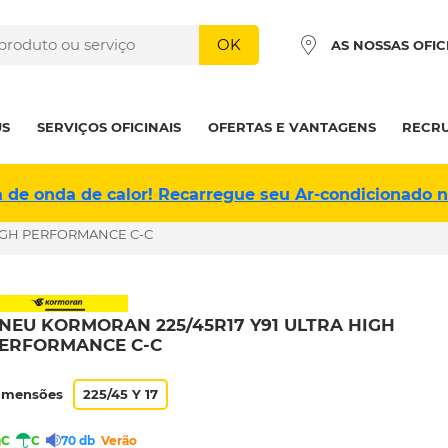
OK
AS NOSSAS OFIC
US
SERVIÇOS OFICINAIS
OFERTAS E VANTAGENS
RECR
a de onda de calor! Recarregue seu Ar-condicionado 
HIGH PERFORMANCE C-C
NEU KORMORAN 225/45R17 Y91 ULTRA HIGH
ERFORMANCE C-C
imensões
225/45 Y 17
C
C
70 db
Verão