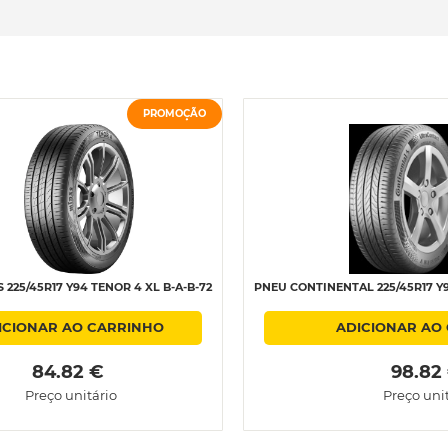
PROMOÇÃO
225/45R17 Y94 TENOR 4 XL B-A-B-72
PNEU CONTINENTAL 225/45R17 Y
ICIONAR AO CARRINHO
ADICIONAR AO
 84.82 € 
 98.82
Preço unitário
Preço uni