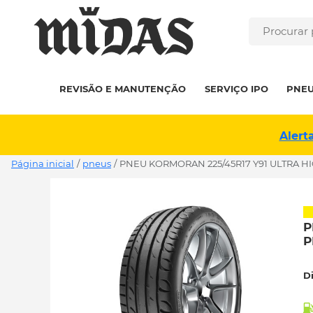
REVISÃO E MANUTENÇÃO
SERVIÇO IPO
PNE
Alert
Página inicial
/
pneus
/
PNEU KORMORAN 225/45R17 Y91 ULTRA 
P
P
D