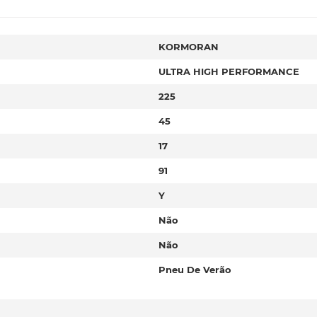
KORMORAN
ULTRA HIGH PERFORMANCE
225
45
17
91
Y
Não
Não
Pneu De Verão