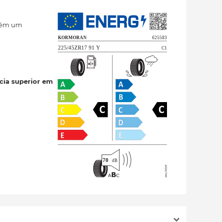
ntém um
cia superior em