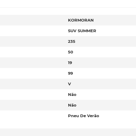
KORMORAN
SUV SUMMER
235
50
19
99
V
Não
Não
Pneu De Verão