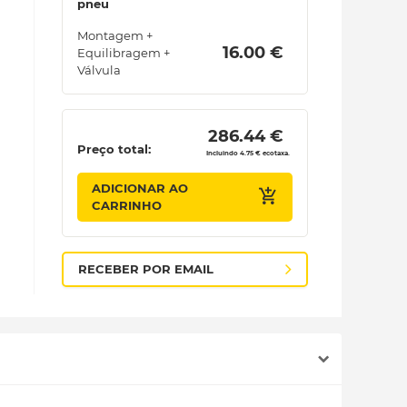
pneu
Montagem +
 16.00 € 
Equilibragem +
Válvula
 286.44 € 
Preço total:
Incluindo 4.75 € ecotaxa.
ADICIONAR AO
CARRINHO
RECEBER POR EMAIL