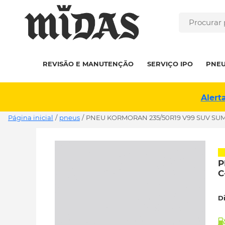
REVISÃO E MANUTENÇÃO
SERVIÇO IPO
PNE
Alert
Página inicial
/
pneus
/
PNEU KORMORAN 235/50R19 V99 SUV SU
P
C
D