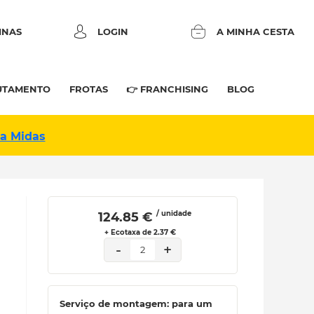
INAS
LOGIN
A MINHA CESTA
UTAMENTO
FROTAS
👉 FRANCHISING
BLOG
na Midas
/ unidade
 124.85 € 
+ Ecotaxa de 2.37 €
-
+
2
Serviço de montagem: para um