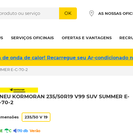
OK
AS NOSSAS OFIC
US
SERVIÇOS OFICINAIS
OFERTAS E VANTAGENS
RECR
a de onda de calor! Recarregue seu Ar-condicionado 
MMER E-C-70-2
NEU KORMORAN 235/50R19 V99 SUV SUMMER E-
-70-2
imensões
235/50 V 19
E
C
70 db
Verão