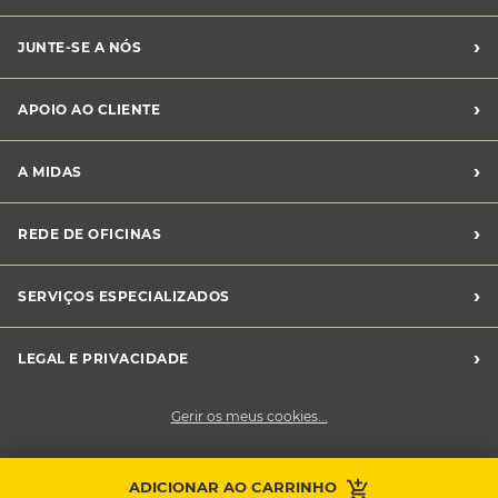
›
JUNTE-SE A NÓS
Recrutamento Midas
›
APOIO AO CLIENTE
Franchising Midas
Contacte-nos
›
A MIDAS
Livro de Reclamações
Canal de Denúncias
Quem somos?
›
REDE DE OFICINAS
Perguntas Frequentes
Sustentabilidade
Notícias Midas
Oficinas Midas
›
SERVIÇOS ESPECIALIZADOS
Frotas
›
LEGAL E PRIVACIDADE
Condições Gerais de Venda
Gerir os meus cookies...
Política de Privacidade
Cookies
Contacte a sua
ADICIONAR AO CARRINHO
Faça uma marcação