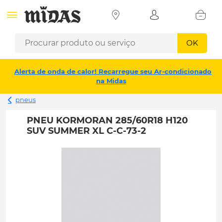
OK
Alerta de onda de calor! Recarregue seu Ar-condicionado
na Midas
pneus
PNEU KORMORAN 285/60R18 H120
SUV SUMMER XL C-C-73-2