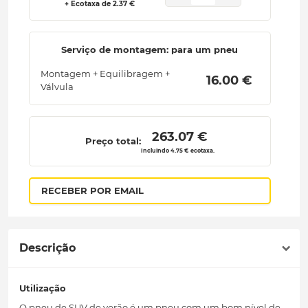
+ Ecotaxa de 2.37 €
Serviço de montagem: para um pneu
Montagem + Equilibragem +
 16.00 € 
Válvula
 263.07 € 
Preço total:
Incluindo 4.75 € ecotaxa.
RECEBER POR EMAIL
Descrição
Utilização
O pneu de SUV de verão é um pneu com um bom nível de