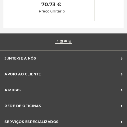
 70.73 € 
Preço unitário
›
JUNTE-SE A NÓS
Recrutamento Midas
›
APOIO AO CLIENTE
Franchising Midas
Contacte-nos
›
A MIDAS
Livro de Reclamações
Canal de Denúncias
Quem somos?
›
REDE DE OFICINAS
Perguntas Frequentes
Sustentabilidade
Notícias Midas
Oficinas Midas
›
SERVIÇOS ESPECIALIZADOS