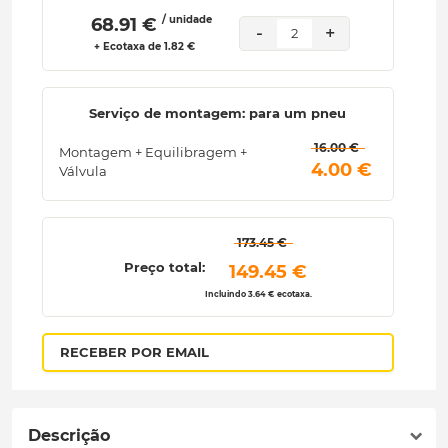
/ unidade
 68.91 € 
-
+
2
+ Ecotaxa de 1.82 €
Serviço de montagem: para um pneu
 16.00 € 
Montagem + Equilibragem +
 4.00 € 
Válvula
 173.45 € 
Preço total:
 149.45 € 
Incluindo 3.64 € ecotaxa.
RECEBER POR EMAIL
Descrição