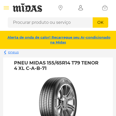
OK
Alerta de onda de calor! Recarregue seu Ar-condicionado
na Midas
pneus
PNEU MIDAS 155/65R14 T79 TENOR
4 XL C-A-B-71