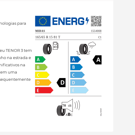
nologias para
neu TENOR 3 tem
ho na estrada e
ificativos na
3 tem uma
onsequentemente