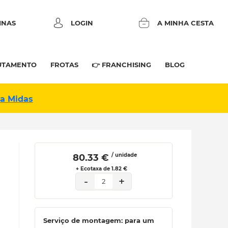
INAS
LOGIN
A MINHA CESTA
UTAMENTO
FROTAS
👉 FRANCHISING
BLOG
na Midas
/ unidade
 80.33 € 
+ Ecotaxa de 1.82 €
-
+
2
Serviço de montagem: para um