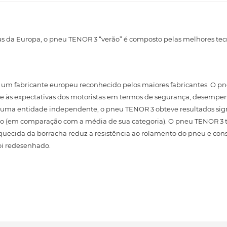
s da Europa, o pneu TENOR 3 “verão” é composto pelas melhores tec
um fabricante europeu reconhecido pelos maiores fabricantes. O p
e às expectativas dos motoristas em termos de segurança, desempen
por uma entidade independente, o pneu TENOR 3 obteve resultados sign
ido (em comparação com a média de sua categoria). O pneu TENOR 
riquecida da borracha reduz a resistência ao rolamento do pneu e c
oi redesenhado.