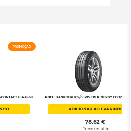
PROMOÇÃO
ACONTACT C-A-B-69
PNEU HANKOOK 165/65R15 T81 KINERGY ECO2 K435
INHO
ADICIONAR AO CARRINHO
 78.62 € 
Preço unitário