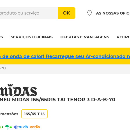
OK
AS NOSSAS OFIC
US
SERVIÇOS OFICINAIS
OFERTAS E VANTAGENS
RECR
a de onda de calor! Recarregue seu Ar-condicionado 
-70
NEU MIDAS 165/65R15 T81 TENOR 3 D-A-B-70
imensões
165/65 T 15
D
A
70 db
Verão