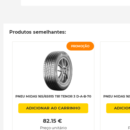
Produtos semelhantes:
PROMOÇÃO
PNEU MIDAS 165/65R15 T81 TENOR 3 D-A-B-70
PNEU MIDAS 165
ADICIONAR AO CARRINHO
ADICIO
 82.15 € 
Preço unitário
P