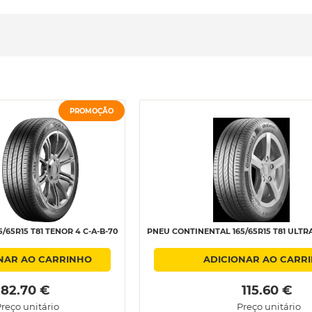
PROMOÇÃO
/65R15 T81 TENOR 4 C-A-B-70
PNEU CONTINENTAL 165/65R15 T81 ULTR
NAR AO CARRINHO
ADICIONAR AO CARR
 82.70 € 
 115.60 € 
reço unitário
Preço unitário