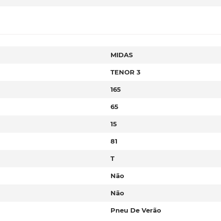
MIDAS
TENOR 3
165
65
15
81
T
Não
Não
Pneu De Verão