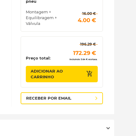
pneu
Montagem +
 16.00 € 
Equilibragem +
 4.00 € 
Válvula
 196.29 € 
 172.29 € 
Preço total:
Incluindo 3.64 € ecotaxa.
ADICIONAR AO
CARRINHO
RECEBER POR EMAIL