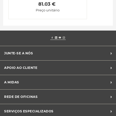
 81.03 € 
Preço unitário
›
JUNTE-SE A NÓS
Recrutamento Midas
›
APOIO AO CLIENTE
Franchising Midas
Contacte-nos
›
A MIDAS
Livro de Reclamações
Canal de Denúncias
Quem somos?
›
REDE DE OFICINAS
Perguntas Frequentes
Sustentabilidade
Notícias Midas
Oficinas Midas
›
SERVIÇOS ESPECIALIZADOS