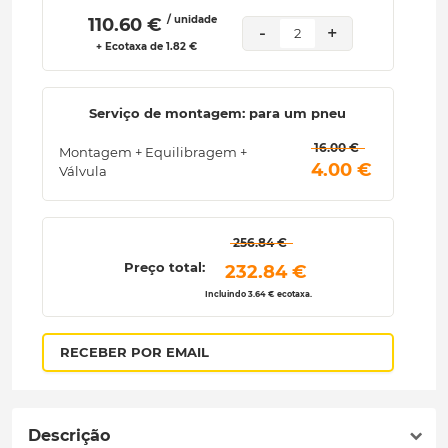
/ unidade
 110.60 € 
-
+
2
+ Ecotaxa de 1.82 €
Serviço de montagem: para um pneu
 16.00 € 
Montagem + Equilibragem +
 4.00 € 
Válvula
 256.84 € 
Preço total:
 232.84 € 
Incluindo 3.64 € ecotaxa.
RECEBER POR EMAIL
Descrição