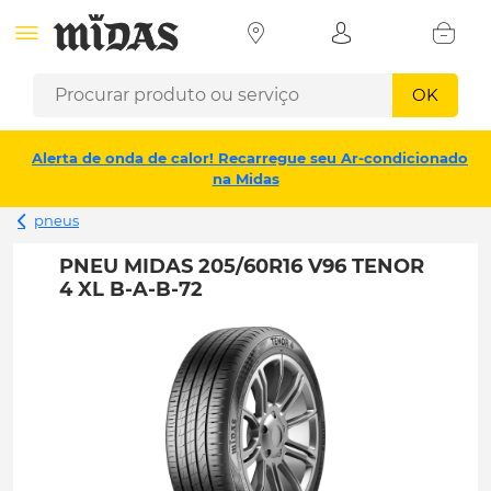
OK
Alerta de onda de calor! Recarregue seu Ar-condicionado
na Midas
pneus
PNEU MIDAS 205/60R16 V96 TENOR
4 XL B-A-B-72