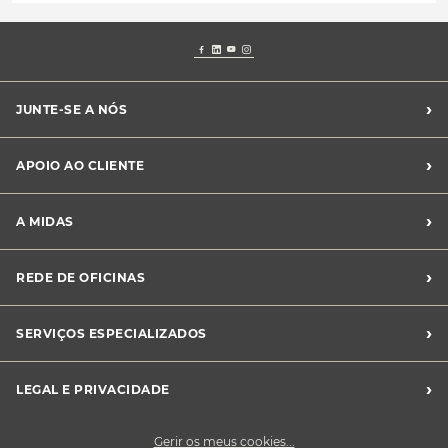
›
JUNTE-SE A NÓS
Recrutamento Midas
›
APOIO AO CLIENTE
Franchising Midas
Contacte-nos
›
A MIDAS
Livro de Reclamações
Canal de Denúncias
Quem somos?
›
REDE DE OFICINAS
Perguntas Frequentes
Sustentabilidade
Notícias Midas
Oficinas Midas
›
SERVIÇOS ESPECIALIZADOS
Frotas
›
LEGAL E PRIVACIDADE
Condições Gerais de Venda
Gerir os meus cookies...