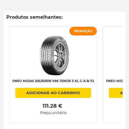
Produtos semelhantes:
PROMOÇÃO
PNEU MIDAS 205/60R16 V96 TENOR 3 XL C-A-B-72
PNEU MIDAS 2
ADICIONAR AO CARRINHO
ADI
 111.28 € 
Preço unitário