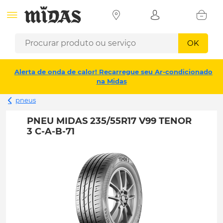
OK
Alerta de onda de calor! Recarregue seu Ar-condicionado
na Midas
pneus
PNEU MIDAS 235/55R17 V99 TENOR
3 C-A-B-71