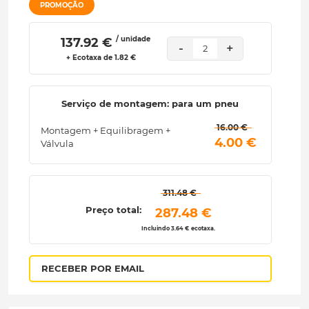
PROMOÇÃO
/ unidade
 137.92 € 
-
+
2
+ Ecotaxa de 1.82 €
Serviço de montagem: para um pneu
 16.00 € 
Montagem + Equilibragem +
 4.00 € 
Válvula
 311.48 € 
Preço total:
 287.48 € 
Incluindo 3.64 € ecotaxa.
RECEBER POR EMAIL