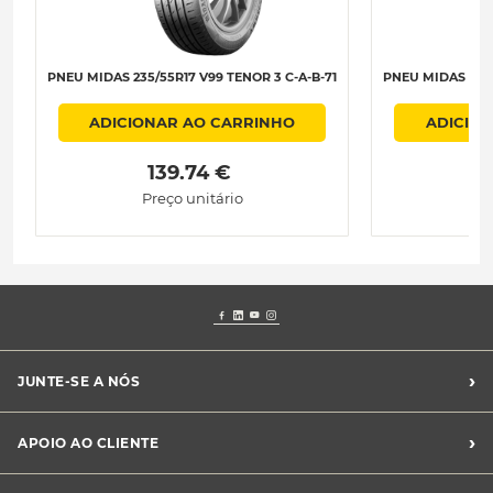
PNEU MIDAS 235/55R17 V99 TENOR 3 C-A-B-71
PNEU MIDAS 235/
ADICIONAR AO CARRINHO
ADICIO
 139.74 € 
 
Preço unitário
Pr
›
JUNTE-SE A NÓS
Recrutamento Midas
›
APOIO AO CLIENTE
Franchising Midas
Contacte-nos