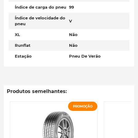
Índice de carga do pneu
99
Índice de velocidade do
V
pneu
XL
Não
Runflat
Não
Estação
Pneu De Verão
Produtos semelhantes:
PROMOÇÃO