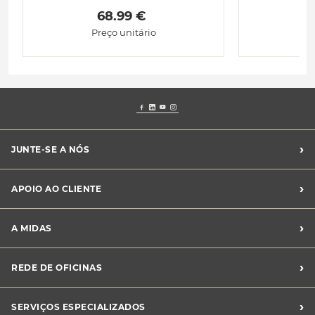
 68.99 € 
Preço unitário
›
JUNTE-SE A NÓS
Recrutamento Midas
›
APOIO AO CLIENTE
Franchising Midas
Contacte-nos
›
A MIDAS
Livro de Reclamações
Canal de Denúncias
Quem somos?
›
REDE DE OFICINAS
Perguntas Frequentes
Sustentabilidade
Notícias Midas
Oficinas Midas
›
SERVIÇOS ESPECIALIZADOS