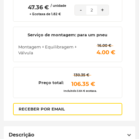
/ unidade
 47.36 € 
-
+
2
+ Ecotaxa de 1.82 €
Serviço de montagem: para um pneu
 16.00 € 
Montagem + Equilibragem +
 4.00 € 
Válvula
 130.35 € 
Preço total:
 106.35 € 
Incluindo 3.64 € ecotaxa.
RECEBER POR EMAIL
Descrição