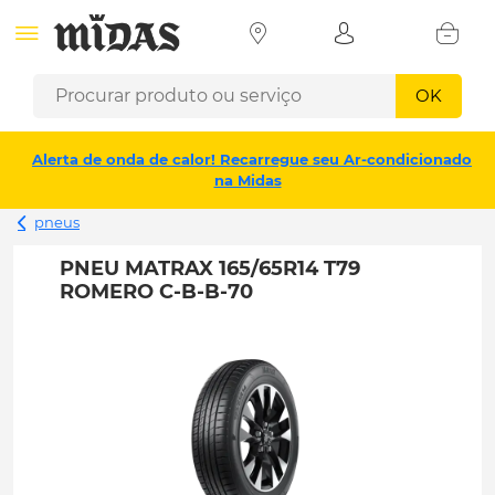
OK
Alerta de onda de calor! Recarregue seu Ar-condicionado
na Midas
pneus
PNEU MATRAX 165/65R14 T79
ROMERO C-B-B-70