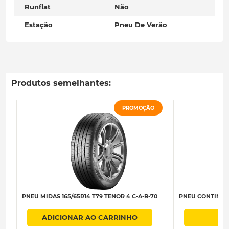
Runflat
Não
Estação
Pneu De Verão
Produtos semelhantes:
PROMOÇÃO
PNEU MIDAS 165/65R14 T79 TENOR 4 C-A-B-70
PNEU CONTINENT
ADICIONAR AO CARRINHO
A