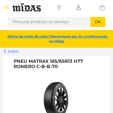
OK
Alerta de onda de calor! Recarregue seu Ar-condicionado
na Midas
pneus
PNEU MATRAX 165/65R13 H77
ROMERO C-B-B-70