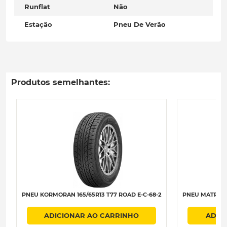
Runflat
Não
Estação
Pneu De Verão
Produtos semelhantes:
PNEU KORMORAN 165/65R13 T77 ROAD E-C-68-2
PNEU MATRAX 
ADICIONAR AO CARRINHO
ADIC