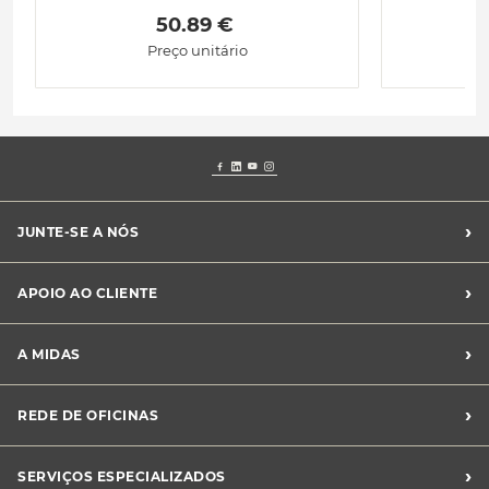
 50.89 € 
Preço unitário
›
JUNTE-SE A NÓS
Recrutamento Midas
›
APOIO AO CLIENTE
Franchising Midas
Contacte-nos
›
A MIDAS
Livro de Reclamações
Canal de Denúncias
Quem somos?
›
REDE DE OFICINAS
Perguntas Frequentes
Sustentabilidade
Notícias Midas
Oficinas Midas
›
SERVIÇOS ESPECIALIZADOS