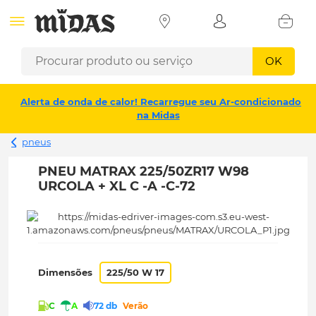
OK
Alerta de onda de calor! Recarregue seu Ar-condicionado
na Midas
pneus
PNEU MATRAX 225/50ZR17 W98
URCOLA + XL C -A -C-72
Dimensões
225/50 W 17
C
A
72 db
Verão