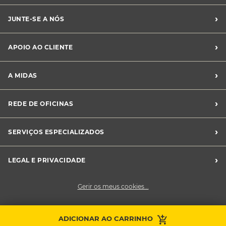
›
JUNTE-SE A NÓS
Recrutamento Midas
›
APOIO AO CLIENTE
Franchising Midas
Contacte-nos
›
A MIDAS
Livro de Reclamações
Canal de Denúncias
Quem somos?
›
REDE DE OFICINAS
Perguntas Frequentes
Sustentabilidade
Notícias Midas
Oficinas Midas
›
SERVIÇOS ESPECIALIZADOS
Frotas
›
LEGAL E PRIVACIDADE
Condições Gerais de Venda
Gerir os meus cookies...
Política de Privacidade
Cookies
Contacte a sua
ADICIONAR AO CARRINHO
Faça uma marcação
oficina