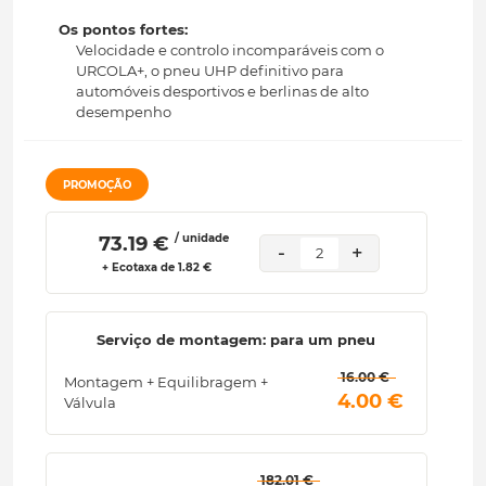
Os pontos fortes:
Velocidade e controlo incomparáveis com o
URCOLA+, o pneu UHP definitivo para
automóveis desportivos e berlinas de alto
desempenho
PROMOÇÃO
/ unidade
 73.19 € 
-
+
2
+ Ecotaxa de 1.82 €
Serviço de montagem: para um pneu
 16.00 € 
Montagem + Equilibragem +
 4.00 € 
Válvula
 182.01 € 