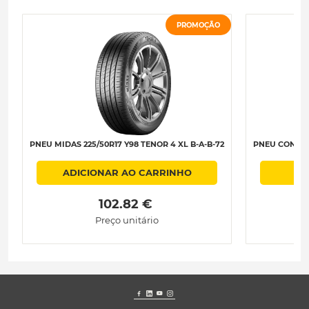
PROMOÇÃO
PNEU MIDAS 225/50R17 Y98 TENOR 4 XL B-A-B-72
PNEU CONTINE
ADICIONAR AO CARRINHO
 102.82 € 
Preço unitário