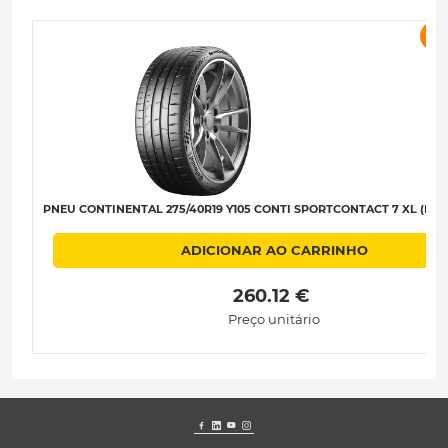
P
PNEU CONTINENTAL 275/40R19 Y105 CONTI SPORTCONTACT 7 XL (MO1)
ADICIONAR AO CARRINHO
 260.12 € 
Preço unitário