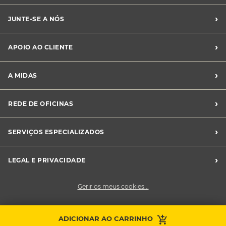
›
JUNTE-SE A NÓS
Recrutamento Midas
›
APOIO AO CLIENTE
Franchising Midas
Contacte-nos
›
A MIDAS
Livro de Reclamações
Canal de Denúncias
Quem somos?
›
REDE DE OFICINAS
Perguntas Frequentes
Sustentabilidade
Notícias Midas
Oficinas Midas
›
SERVIÇOS ESPECIALIZADOS
Frotas
›
LEGAL E PRIVACIDADE
Condições Gerais de Venda
Gerir os meus cookies...
Política de Privacidade
Cookies
Contacte a sua
ADICIONAR AO CARRINHO
Faça uma marcação
oficina