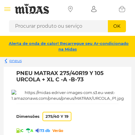
OK
Alerta de onda de calor! Recarregue seu Ar-condicionado
na Midas
pneus
PNEU MATRAX 275/40R19 Y 105
URCOLA + XL C -A -B-73
Dimensões
275/40 Y 19
C
A
73 db
Verão