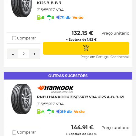
K125 B-B-B-7
215/55R17 V94
B
B
71 db
Verão
 132.15 € 
Preço unitário
Comparar
+ Ecotaxa de 1.82 €
-
+
2
Preço em Portugal Continental.
OUTRAS SUGESTÕES
PNEU HANKOOK 215/55R17 V94 K125 A-B-B-69
215/55R17 V94
A
B
69 db
Verão
 144.91 € 
Preço unitário
Comparar
+ Ecotaxa de 1.82 €