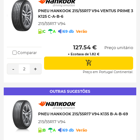
PNEU HANKOOK 215/55R17 V94 VENTUS PRIME 3
K125 C-A-B-6
215/55R17 V94
C
A
69 db
Verão
 127.54 € 
Preço unitário
Comparar
+ Ecotaxa de 1.82 €
-
+
2
Preço em Portugal Continental.
OUTRAS SUGESTÕES
PNEU HANKOOK 215/55R17 V94 K135 B-A-B-69
215/55R17 V94
B
A
69 db
Verão