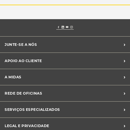
›
JUNTE-SE A NÓS
Recrutamento Midas
›
APOIO AO CLIENTE
Franchising Midas
Contacte-nos
›
A MIDAS
Livro de Reclamações
Canal de Denúncias
Quem somos?
›
REDE DE OFICINAS
Perguntas Frequentes
Sustentabilidade
Notícias Midas
Oficinas Midas
›
SERVIÇOS ESPECIALIZADOS
Frotas
›
LEGAL E PRIVACIDADE