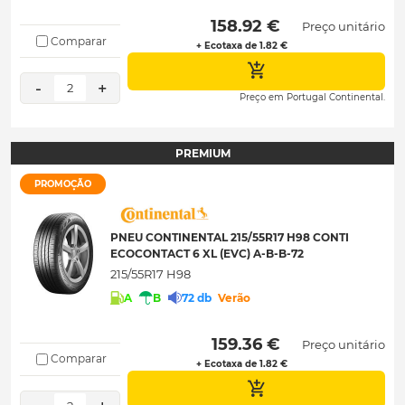
 158.92 € 
Preço unitário
Comparar
+ Ecotaxa de 1.82 €
-
+
2
Preço em Portugal Continental.
PREMIUM
PROMOÇÃO
PNEU CONTINENTAL 215/55R17 H98 CONTI
ECOCONTACT 6 XL (EVC) A-B-B-72
215/55R17 H98
A
B
72 db
Verão
 159.36 € 
Preço unitário
Comparar
+ Ecotaxa de 1.82 €