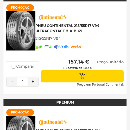
PROMOÇÃO
PNEU CONTINENTAL 215/55R17 V94
ULTRACONTACT B-A-B-69
215/55R17 V94
B
A
69 db
Verão
 157.14 € 
Preço unitário
Comparar
+ Ecotaxa de 1.82 €
-
+
2
Preço em Portugal Continental.
PREMIUM
PROMOÇÃO