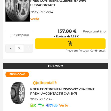
PNEU CONTINENTAL 215/55R17 W94
ULTRACONTACT
215/55R17 W94
Verão
 157.88 € 
Preço unitário
Comparar
+ Ecotaxa de 1.82 €
-
+
2
Preço em Portugal Continental.
PREMIUM
PROMOÇÃO
PNEU CONTINENTAL 215/55R17 V94 CONTI
PREMIUMCONTACT 5 C-A-B-71
215/55R17 V94
C
A
71 db
Verão