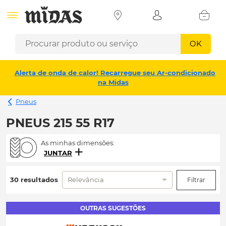
OK
Alerta de onda de calor! Recarregue seu Ar-condicionado
na Midas
Pneus
PNEUS 215 55 R17
As minhas dimensões:
JUNTAR
30 resultados
Relevância
Filtrar
OUTRAS SUGESTÕES