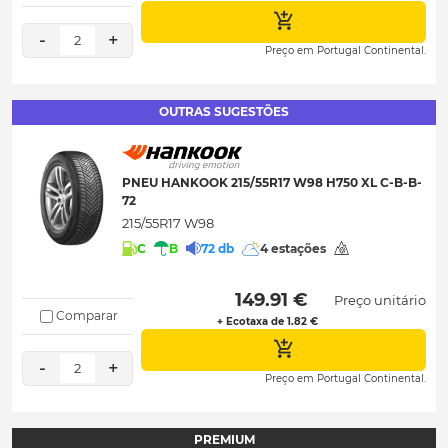
-
+
2
Preço em Portugal Continental.
OUTRAS SUGESTÕES
PNEU HANKOOK 215/55R17 W98 H750 XL C-B-B-
72
215/55R17 W98
C
B
72 db
4 estações
 149.91 € 
Preço unitário
Comparar
+ Ecotaxa de 1.82 €
-
+
2
Preço em Portugal Continental.
PREMIUM