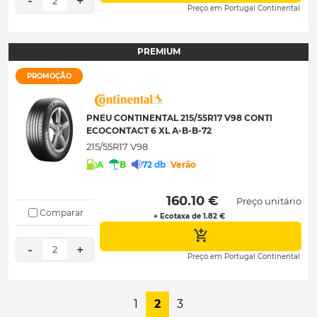
-
+
2
Preço em Portugal Continental.
PREMIUM
PROMOÇÃO
PNEU CONTINENTAL 215/55R17 V98 CONTI
ECOCONTACT 6 XL A-B-B-72
215/55R17 V98
A
B
72 db
Verão
 160.10 € 
Preço unitário
Comparar
+ Ecotaxa de 1.82 €
-
+
2
Preço em Portugal Continental.
1
2
3