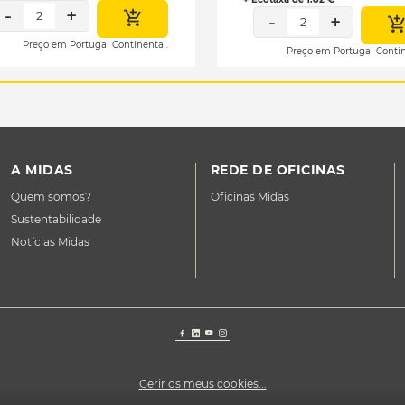
-
+
2
-
+
2
Preço em Portugal Continental.
Preço em Portugal Contin
A MIDAS
REDE DE OFICINAS
Quem somos?
Oficinas Midas
Sustentabilidade
Notícias Midas
Gerir os meus cookies...