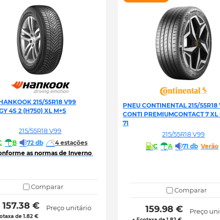
HANKOOK 215/55R18 V99
PNEU CONTINENTAL 215/55R18
Y 4S 2 (H750) XL M+S
CONTI PREMIUMCONTACT 7 XL 
71
215/55R18 V99
215/55R18 V99
C
B
72 db
4 estações
C
A
71 db
Verão
onforme as normas de Inverno 
Comparar
Comparar
 157.38 € 
Preço unitário
 159.98 € 
Preço uni
otaxa de 1.82 €
+ Ecotaxa de 1.82 €