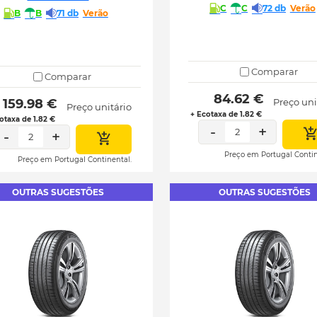
C
C
72 db
Verão
B
B
71 db
Verão
Comparar
Comparar
 84.62 € 
 159.98 € 
Preço uni
Preço unitário
+ Ecotaxa de 1.82 €
otaxa de 1.82 €
-
+
2
-
+
2
Preço em Portugal Contin
Preço em Portugal Continental.
OUTRAS SUGESTÕES
OUTRAS SUGESTÕES