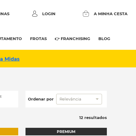
INAS
LOGIN
A MINHA CESTA
UTAMENTO
FROTAS
👉 FRANCHISING
BLOG
na Midas
:
Ordenar por
Relevância
12 resultados
PREMIUM