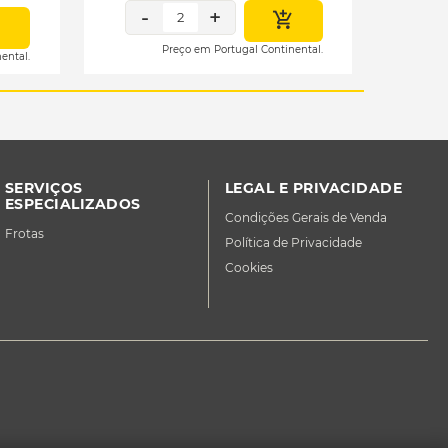
-
+
2
Preço em Portugal Continental.
ental.
SERVIÇOS
LEGAL E PRIVACIDADE
ESPECIALIZADOS
Condições Gerais de Venda
Frotas
Política de Privacidade
Cookies