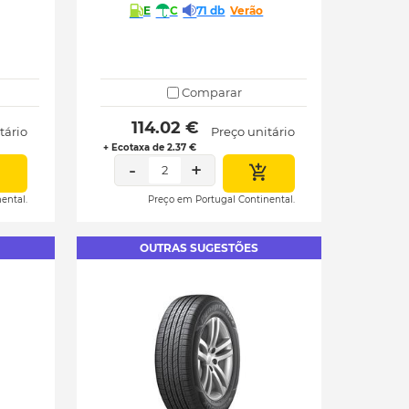
E
C
71 db
Verão
Comparar
 114.02 € 
tário
Preço unitário
+ Ecotaxa de 2.37 €
-
+
2
ental.
Preço em Portugal Continental.
OUTRAS SUGESTÕES