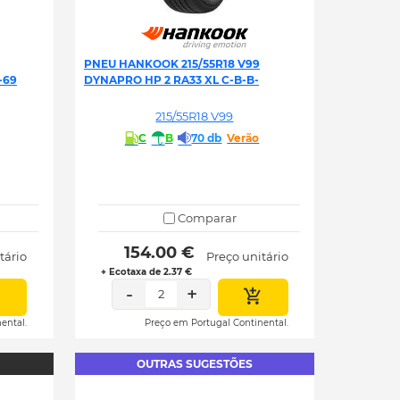
PNEU HANKOOK 215/55R18 V99
-69
DYNAPRO HP 2 RA33 XL C-B-B-
215/55R18 V99
C
B
70 db
Verão
Comparar
 154.00 € 
tário
Preço unitário
+ Ecotaxa de 2.37 €
-
+
2
ental.
Preço em Portugal Continental.
OUTRAS SUGESTÕES