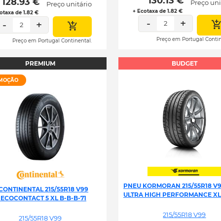
 130.13 € 
 128.93 € 
Preço uni
Preço unitário
+ Ecotaxa de 1.82 €
otaxa de 1.82 €
-
+
-
+
2
2
Preço em Portugal Contin
Preço em Portugal Continental.
PREMIUM
BUDGET
MOÇÃO
PNEU KORMORAN 215/55R18 V
CONTINENTAL 215/55R18 V99
ULTRA HIGH PERFORMANCE XL
 ECOCONTACT 5 XL B-B-B-71
215/55R18 V99
215/55R18 V99