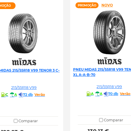
NOVO
PROMOÇÃO
MOÇÃO
PNEU MIDAS 215/55R18 V99 TE
MIDAS 215/55R18 V99 TENOR 3 C-
XL A-A-B-70
215/55R18 V99
215/55R18 V99
A
A
70 db
Verão
C
A
72 db
Verão
Comparar
Comparar