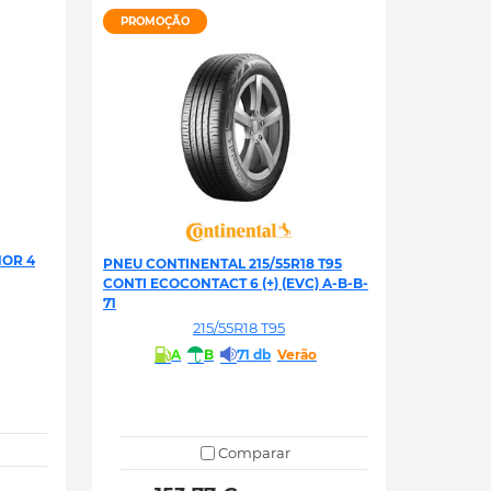
PROMOÇÃO
NOR 4
PNEU CONTINENTAL 215/55R18 T95
CONTI ECOCONTACT 6 (+) (EVC) A-B-B-
71
215/55R18 T95
A
B
71 db
Verão
Comparar