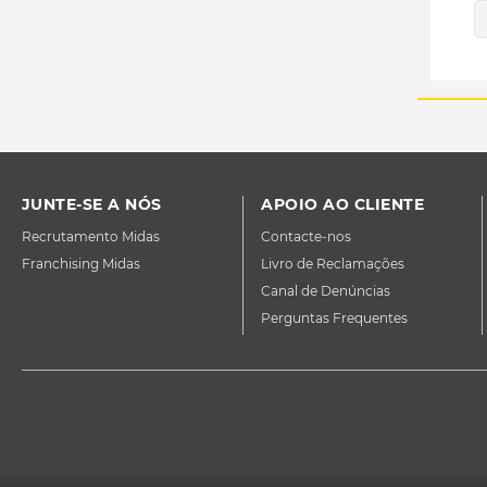
JUNTE-SE A NÓS
APOIO AO CLIENTE
Recrutamento Midas
Contacte-nos
Franchising Midas
Livro de Reclamações
Canal de Denúncias
Perguntas Frequentes