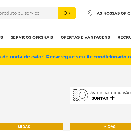
OK
AS NOSSAS OFIC
US
SERVIÇOS OFICINAIS
OFERTAS E VANTAGENS
RECR
a de onda de calor! Recarregue seu Ar-condicionado 
As minhas dimensões
JUNTAR
MIDAS
MIDAS