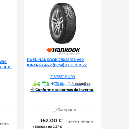
PNEU HANKOOK 215/55R18 V99
 V99
KINERGY 4S 2 (H750) XL C-B-B-72
C-A-B-
215/55R18 V99
C
B
72 db
4 estações
 Conforme as normas de Inverno 
Comparar
 162.00 € 
Preço unitário
tário
+ Ecotaxa de 2.37 €