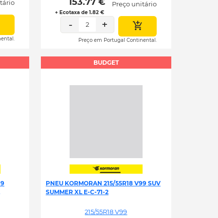
 153.77 € 
tário
Preço unitário
+ Ecotaxa de 1.82 €
-
+
2
ental.
Preço em Portugal Continental.
BUDGET
99
PNEU KORMORAN 215/55R18 V99 SUV
SUMMER XL E-C-71-2
215/55R18 V99