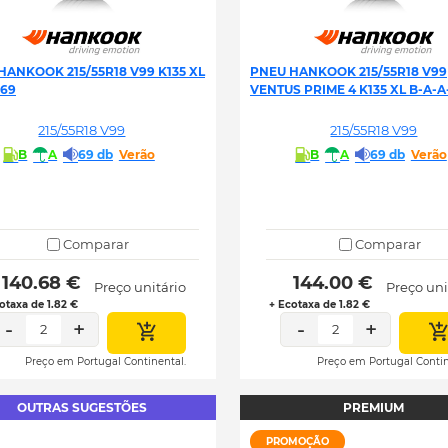
HANKOOK 215/55R18 V99 K135 XL
PNEU HANKOOK 215/55R18 V99
-69
VENTUS PRIME 4 K135 XL B-A-A
215/55R18 V99
215/55R18 V99
B
A
69 db
Verão
B
A
69 db
Verão
Comparar
Comparar
 140.68 € 
 144.00 € 
Preço unitário
Preço uni
otaxa de 1.82 €
+ Ecotaxa de 1.82 €
-
+
-
+
2
2
Preço em Portugal Continental.
Preço em Portugal Contin
OUTRAS SUGESTÕES
PREMIUM
PROMOÇÃO