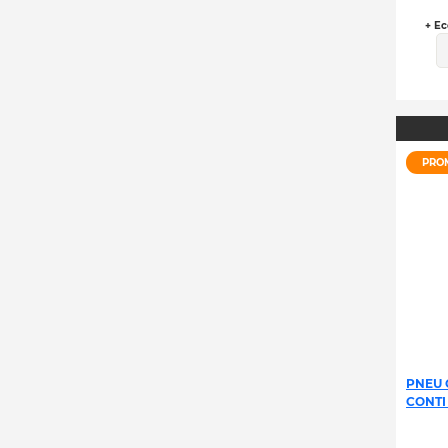
+ Ec
PRO
PNEU 
CONTI