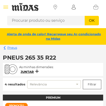
OK
Alerta de onda de calor! Recarregue seu Ar-condicionado
na Midas
Pneus
PNEUS 265 35 R22
As minhas dimensões:
JUNTAR
4 resultados
Relevância
Filtrar
PREMIUM
PROMOÇÃO