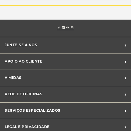
›
JUNTE-SE A NÓS
Recrutamento Midas
›
APOIO AO CLIENTE
Franchising Midas
Contacte-nos
›
A MIDAS
Livro de Reclamações
Canal de Denúncias
Quem somos?
›
REDE DE OFICINAS
Perguntas Frequentes
Sustentabilidade
Notícias Midas
Oficinas Midas
›
SERVIÇOS ESPECIALIZADOS
Frotas
›
LEGAL E PRIVACIDADE