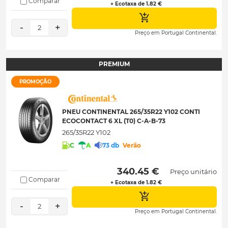
Comparar
+ Ecotaxa de 1.82 €
-
+
2
Preço em Portugal Continental.
PREMIUM
PROMOÇÃO
PNEU CONTINENTAL 265/35R22 Y102 CONTI
ECOCONTACT 6 XL (T0) C-A-B-73
265/35R22 Y102
C
A
73 db
Verão
 340.45 € 
Preço unitário
Comparar
+ Ecotaxa de 1.82 €
-
+
2
Preço em Portugal Continental.