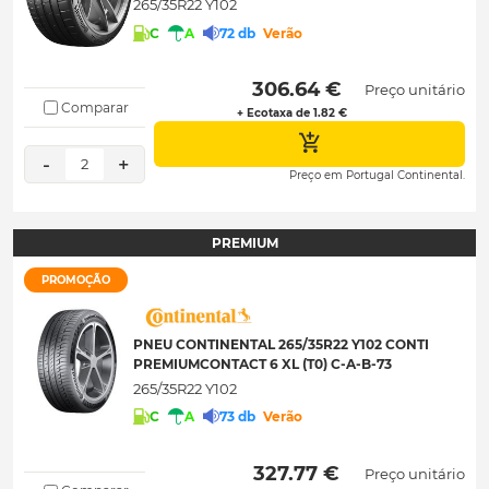
265/35R22 Y102
C
A
72 db
Verão
 306.64 € 
Preço unitário
Comparar
+ Ecotaxa de 1.82 €
-
+
2
Preço em Portugal Continental.
PREMIUM
PROMOÇÃO
PNEU CONTINENTAL 265/35R22 Y102 CONTI
PREMIUMCONTACT 6 XL (T0) C-A-B-73
265/35R22 Y102
C
A
73 db
Verão
 327.77 € 
Preço unitário