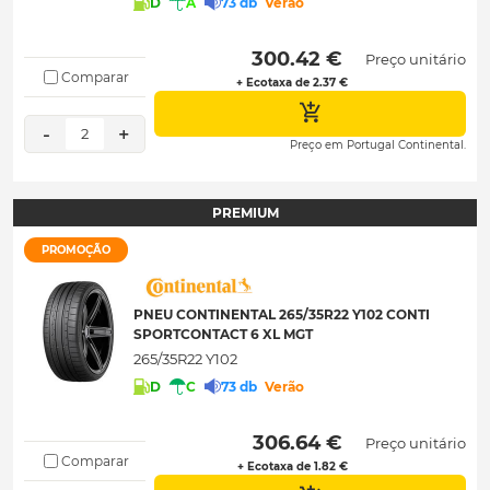
D
A
73 db
Verão
 300.42 € 
Preço unitário
Comparar
+ Ecotaxa de 2.37 €
-
+
2
Preço em Portugal Continental.
PREMIUM
PROMOÇÃO
PNEU CONTINENTAL 265/35R22 Y102 CONTI
SPORTCONTACT 6 XL MGT
265/35R22 Y102
D
C
73 db
Verão
 306.64 € 
Preço unitário
Comparar
+ Ecotaxa de 1.82 €