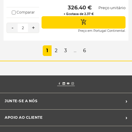
 326.40 € 
Preço unitário
Comparar
+ Ecotaxa de 2.37 €
-
+
2
Preço em Portugal Continental.
1
2
3
...
6
›
JUNTE-SE A NÓS
Recrutamento Midas
›
APOIO AO CLIENTE
Franchising Midas
Contacte-nos