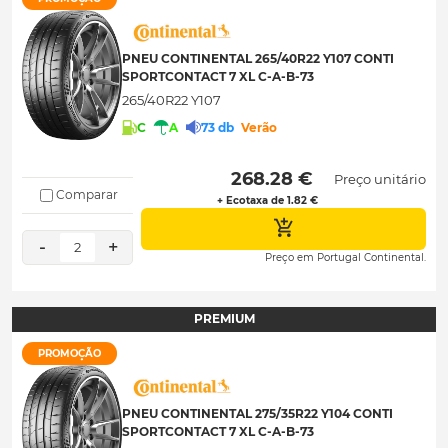
PNEU CONTINENTAL 265/40R22 Y107 CONTI
SPORTCONTACT 7 XL C-A-B-73
265/40R22 Y107
C
A
73 db
Verão
 268.28 € 
Preço unitário
Comparar
+ Ecotaxa de 1.82 €
-
+
2
Preço em Portugal Continental.
PREMIUM
PROMOÇÃO
PNEU CONTINENTAL 275/35R22 Y104 CONTI
SPORTCONTACT 7 XL C-A-B-73