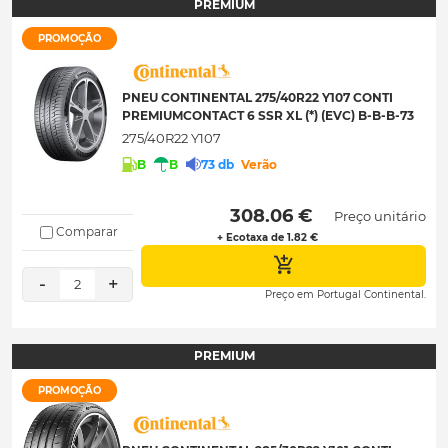
PREMIUM
PROMOÇÃO
PNEU CONTINENTAL 275/40R22 Y107 CONTI
PREMIUMCONTACT 6 SSR XL (*) (EVC) B-B-B-73
275/40R22 Y107
B
B
73 db
Verão
 308.06 € 
Preço unitário
Comparar
+ Ecotaxa de 1.82 €
-
+
2
Preço em Portugal Continental.
PREMIUM
PROMOÇÃO