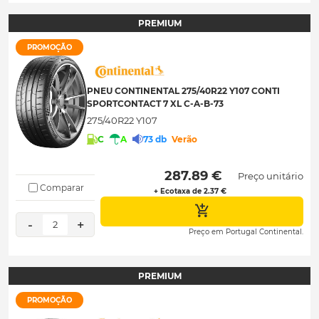
PREMIUM
PROMOÇÃO
PNEU CONTINENTAL 275/40R22 Y107 CONTI
SPORTCONTACT 7 XL C-A-B-73
275/40R22 Y107
C
A
73 db
Verão
 287.89 € 
Preço unitário
Comparar
+ Ecotaxa de 2.37 €
-
+
2
Preço em Portugal Continental.
PREMIUM
PROMOÇÃO