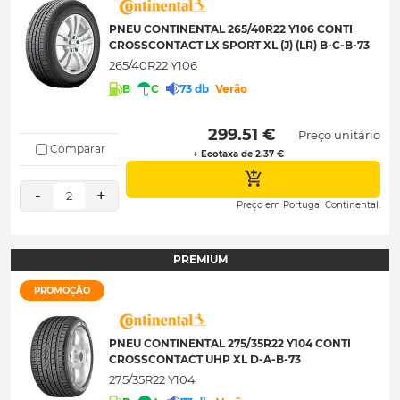
PNEU CONTINENTAL 265/40R22 Y106 CONTI
CROSSCONTACT LX SPORT XL (J) (LR) B-C-B-73
265/40R22 Y106
B
C
73 db
Verão
 299.51 € 
Preço unitário
Comparar
+ Ecotaxa de 2.37 €
-
+
2
Preço em Portugal Continental.
PREMIUM
PROMOÇÃO
PNEU CONTINENTAL 275/35R22 Y104 CONTI
CROSSCONTACT UHP XL D-A-B-73
275/35R22 Y104