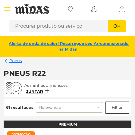
OK
Alerta de onda de calor! Recarregue seu Ar-condicionado
na Midas
Pneus
PNEUS R22
As minhas dimensões:
JUNTAR
61 resultados
Relevância
Filtrar
PREMIUM
PROMOÇÃO