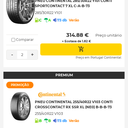
PNEU CONTINENTAL 285/30R22 Y101 CONTI
SPORTCONTACT 7 XL C-A-B-73
285/30R22 Y101
C
A
73 db
Verão
 314.88 € 
Preço unitário
Comparar
+ Ecotaxa de 1.82 €
-
+
2
Preço em Portugal Continental.
PREMIUM
PROMOÇÃO
PNEU CONTINENTAL 255/40R22 V103 CONTI
CROSSCONTACT RX SSR XL (NE0) B-B-B-73
255/40R22 V103
B
B
73 db
Verão