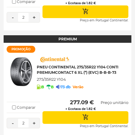
Comparar
+ Ecotaxa de 1.82 €
-
+
2
Preço em Portugal Continental.
PREMIUM
PROMOÇÃO
PNEU CONTINENTAL 275/35R22 Y104 CONTI
PREMIUMCONTACT 6 XL (*) (EVC) B-B-B-73
275/35R22 Y104
B
B
73 db
Verão
 277.09 € 
Preço unitário
Comparar
+ Ecotaxa de 1.82 €
-
+
2
Preço em Portugal Continental.