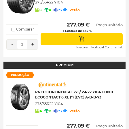
275/35R22 Y104
C
A
73 db
Verão
 277.09 € 
Preço unitário
Comparar
+ Ecotaxa de 1.82 €
-
+
2
Preço em Portugal Continental.
PREMIUM
PROMOÇÃO
PNEU CONTINENTAL 275/35R22 Y104 CONTI
ECOCONTACT 6 XL (*) (EVC) A-B-B-73
275/35R22 Y104
A
B
73 db
Verão
 277.09 € 
Preço unitário