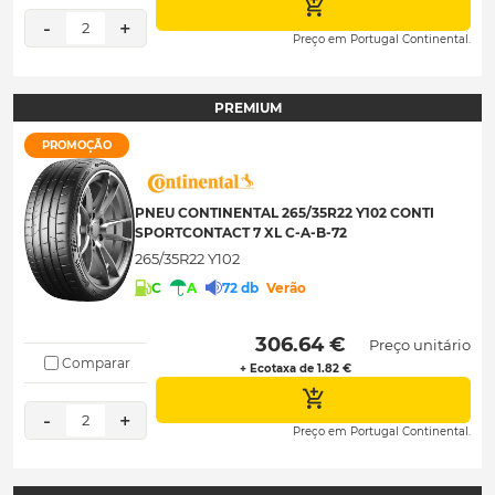
-
+
2
Preço em Portugal Continental.
PREMIUM
PROMOÇÃO
PNEU CONTINENTAL 265/35R22 Y102 CONTI
SPORTCONTACT 7 XL C-A-B-72
265/35R22 Y102
C
A
72 db
Verão
 306.64 € 
Preço unitário
Comparar
+ Ecotaxa de 1.82 €
-
+
2
Preço em Portugal Continental.