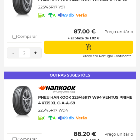
225/45R17 Y91
C
A
69 db
Verão
 87.00 € 
Preço unitário
Comparar
+ Ecotaxa de 1.82 €
-
+
2
Preço em Portugal Continental.
OUTRAS SUGESTÕES
PNEU HANKOOK 225/45R17 W94 VENTUS PRIME
4 K135 XL C-A-A-69
225/45R17 W94
C
A
69 db
Verão
 88.20 € 
Preço unitário
Comparar