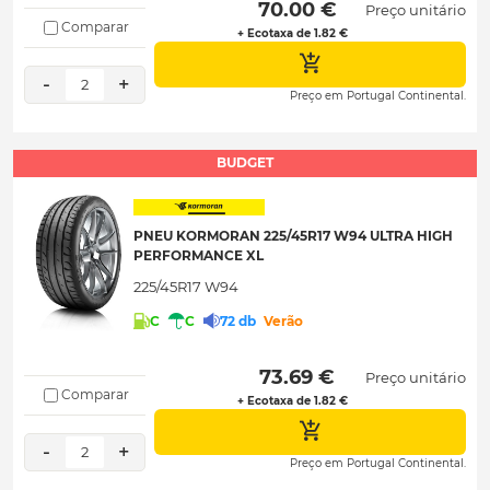
 70.00 € 
Preço unitário
Comparar
+ Ecotaxa de 1.82 €
-
+
2
Preço em Portugal Continental.
BUDGET
PNEU KORMORAN 225/45R17 W94 ULTRA HIGH
PERFORMANCE XL
225/45R17 W94
C
C
72 db
Verão
 73.69 € 
Preço unitário
Comparar
+ Ecotaxa de 1.82 €
-
+
2
Preço em Portugal Continental.