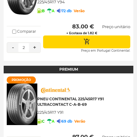
225/45R17 Y94
B
A
72 db
Verão
 83.00 € 
Preço unitário
Comparar
+ Ecotaxa de 1.82 €
-
+
2
Preço em Portugal Continental.
PREMIUM
PROMOÇÃO
PNEU CONTINENTAL 225/45R17 Y91
ULTRACONTACT C-A-B-69
225/45R17 Y91
C
A
69 db
Verão
 97.00 € 
Preço unitário