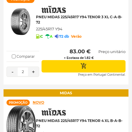
PNEU MIDAS 225/45R17 Y94 TENOR 3 XL C-A-B-
72
225/45R17 Y94
C
A
72 db
Verão
 83.00 € 
Preço unitário
Comparar
+ Ecotaxa de 1.82 €
-
+
2
Preço em Portugal Continental.
MIDAS
NOVO
PROMOÇÃO
PNEU MIDAS 225/45R17 Y94 TENOR 4 XL B-A-B-
72