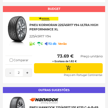
BUDGET
PNEU KORMORAN 225/45R17 Y94 ULTRA HIGH
PERFORMANCE XL
225/45R17 Y94
C
C
72 db
Verão
 73.69 € 
Preço unitário
Comparar
+ Ecotaxa de 1.82 €
-
+
2
Preço em Portugal Continental.
OUTRAS SUGESTÕES
PNEU HANKOOK 225/45R17 Y91 K135 C-A-B-69