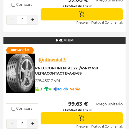
Comparar
+ Ecotaxa de 1.82 €
-
+
2
Preço em Portugal Continental.
PREMIUM
PROMOÇÃO
PNEU CONTINENTAL 225/45R17 V91
ULTRACONTACT B-A-B-69
225/45R17 V91
B
A
69 db
Verão
 99.63 € 
Preço unitário
Comparar
+ Ecotaxa de 1.82 €
-
+
2
Preço em Portugal Continental.