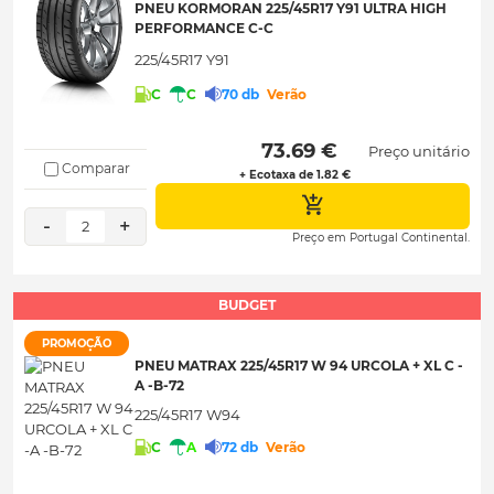
PNEU KORMORAN 225/45R17 Y91 ULTRA HIGH
PERFORMANCE C-C
225/45R17 Y91
C
C
70 db
Verão
 73.69 € 
Preço unitário
Comparar
+ Ecotaxa de 1.82 €
-
+
2
Preço em Portugal Continental.
BUDGET
PROMOÇÃO
PNEU MATRAX 225/45R17 W 94 URCOLA + XL C -
A -B-72
225/45R17 W94
C
A
72 db
Verão