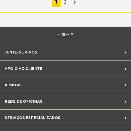
1
2
3
›
JUNTE-SE A NÓS
Recrutamento Midas
›
APOIO AO CLIENTE
Franchising Midas
Contacte-nos
›
A MIDAS
Livro de Reclamações
Canal de Denúncias
Quem somos?
›
REDE DE OFICINAS
Perguntas Frequentes
Sustentabilidade
Notícias Midas
Oficinas Midas
›
SERVIÇOS ESPECIALIZADOS
Frotas