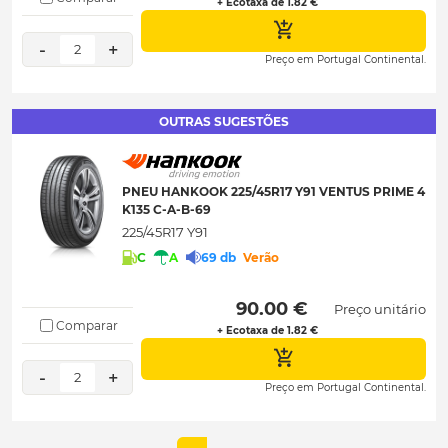
+ Ecotaxa de 1.82 €
-
+
2
Preço em Portugal Continental.
OUTRAS SUGESTÕES
PNEU HANKOOK 225/45R17 Y91 VENTUS PRIME 4
K135 C-A-B-69
225/45R17 Y91
C
A
69 db
Verão
 90.00 € 
Preço unitário
Comparar
+ Ecotaxa de 1.82 €
-
+
2
Preço em Portugal Continental.