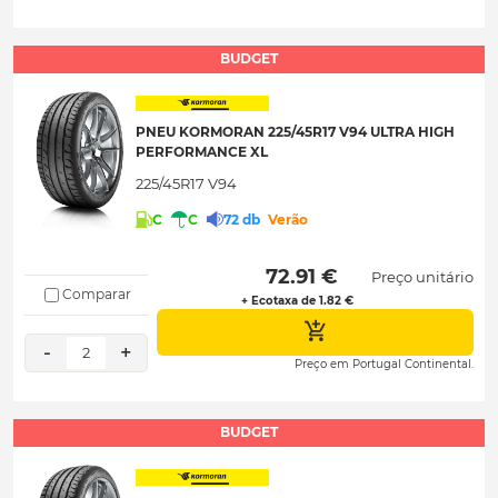
BUDGET
PNEU KORMORAN 225/45R17 V94 ULTRA HIGH
PERFORMANCE XL
225/45R17 V94
C
C
72 db
Verão
 72.91 € 
Preço unitário
Comparar
+ Ecotaxa de 1.82 €
-
+
2
Preço em Portugal Continental.
BUDGET