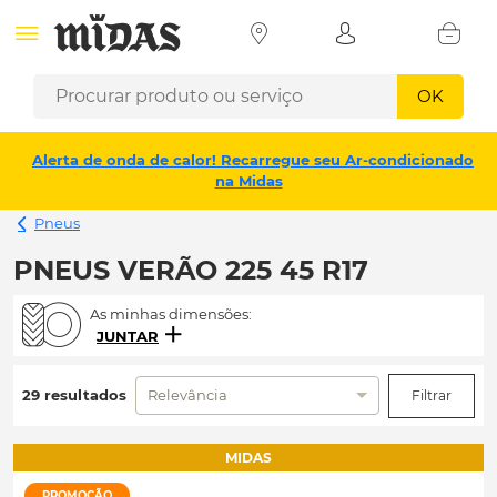
OK
Alerta de onda de calor! Recarregue seu Ar-condicionado
na Midas
Pneus
PNEUS VERÃO 225 45 R17
As minhas dimensões:
JUNTAR
29 resultados
Relevância
Filtrar
MIDAS
PROMOÇÃO