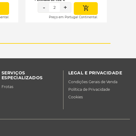
-
+
2
ental.
Preço em Portugal Continental.
SERVIÇOS
LEGAL E PRIVACIDADE
ESPECIALIZADOS
Condições Gerais de Venda
Frotas
Política de Privacidade
Cookies