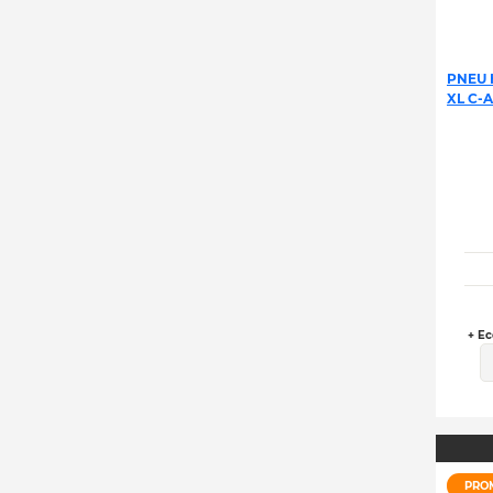
PNEU 
XL C-A
+ Ec
PRO