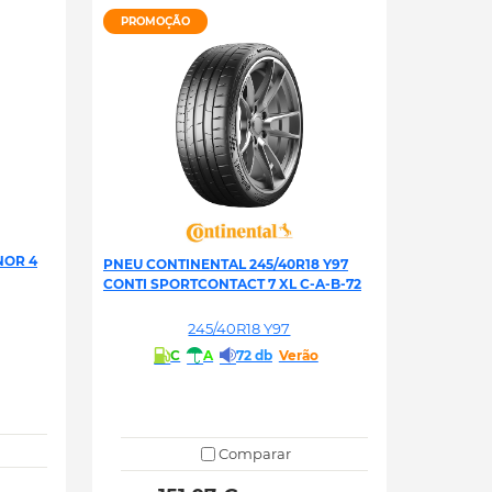
PROMOÇÃO
NOR 4
PNEU CONTINENTAL 245/40R18 Y97
CONTI SPORTCONTACT 7 XL C-A-B-72
245/40R18 Y97
C
A
72 db
Verão
Comparar