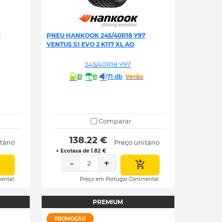
3
PNEU HANKOOK 245/40R18 Y97
VENTUS S1 EVO 2 K117 XL AO
245/40R18 Y97
D
B
71 db
Verão
Comparar
 138.22 € 
tário
Preço unitário
+ Ecotaxa de 1.82 €
-
+
2
ental.
Preço em Portugal Continental.
PREMIUM
PROMOÇÃO