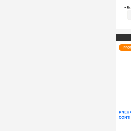
+ Ec
PRO
PNEU 
CONTI