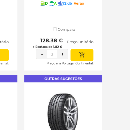
D
A
72 db
Verão
Comparar
 128.38 € 
tário
Preço unitário
+ Ecotaxa de 1.82 €
-
+
2
ental.
Preço em Portugal Continental.
OUTRAS SUGESTÕES