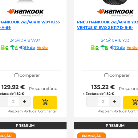
HANKOOK 245/40R18 W97 K135
PNEU HANKOOK 245/40R18 Y9
-A-69
VENTUS S1 EVO 2 K117 D-B-B-
245/40R18 W97
245/40R18 Y93
C
A
69 db
Verão
D
B
70 db
Verão
Comparar
Comparar
 129.92 € 
 135.22 € 
Preço unitário
Preço uni
otaxa de 1.82 €
+ Ecotaxa de 1.82 €
-
+
-
+
2
2
Preço em Portugal Continental.
Preço em Portugal Contin
PREMIUM
PREMIUM
MOÇÃO
PROMOÇÃO