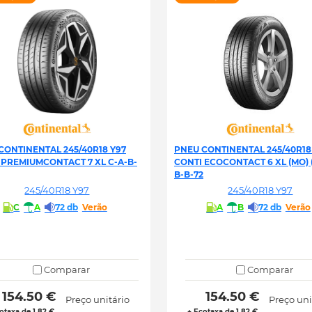
CONTINENTAL 245/40R18 Y97
PNEU CONTINENTAL 245/40R18
 PREMIUMCONTACT 7 XL C-A-B-
CONTI ECOCONTACT 6 XL (MO) (
B-B-72
245/40R18 Y97
245/40R18 Y97
C
A
72 db
Verão
A
B
72 db
Verão
Comparar
Comparar
 154.50 € 
 154.50 € 
Preço unitário
Preço uni
otaxa de 1.82 €
+ Ecotaxa de 1.82 €