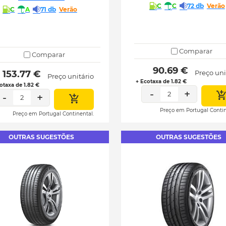
C
C
72 db
Verão
C
A
71 db
Verão
Comparar
Comparar
 90.69 € 
 153.77 € 
Preço uni
Preço unitário
+ Ecotaxa de 1.82 €
otaxa de 1.82 €
-
+
2
-
+
2
Preço em Portugal Contin
Preço em Portugal Continental.
OUTRAS SUGESTÕES
OUTRAS SUGESTÕES