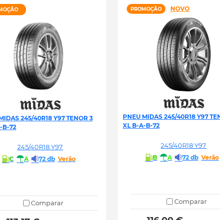
NOVO
PROMOÇÃO
MOÇÃO
PNEU MIDAS 245/40R18 Y97 TE
MIDAS 245/40R18 Y97 TENOR 3
XL B-A-B-72
-B-72
245/40R18 Y97
245/40R18 Y97
B
A
72 db
Verão
C
A
72 db
Verão
Comparar
Comparar