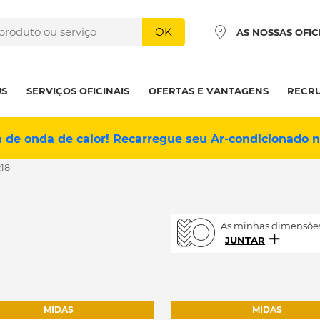
OK
AS NOSSAS OFIC
US
SERVIÇOS OFICINAIS
OFERTAS E VANTAGENS
RECR
a de onda de calor! Recarregue seu Ar-condicionado 
R18
As minhas dimensões
JUNTAR
MIDAS
MIDAS