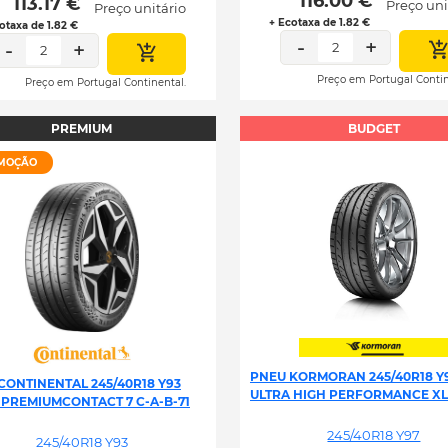
 116.00 € 
 113.17 € 
Preço uni
Preço unitário
+ Ecotaxa de 1.82 €
otaxa de 1.82 €
-
+
-
+
2
2
Preço em Portugal Contin
Preço em Portugal Continental.
PREMIUM
BUDGET
MOÇÃO
PNEU KORMORAN 245/40R18 Y
CONTINENTAL 245/40R18 Y93
ULTRA HIGH PERFORMANCE XL
 PREMIUMCONTACT 7 C-A-B-71
245/40R18 Y97
245/40R18 Y93