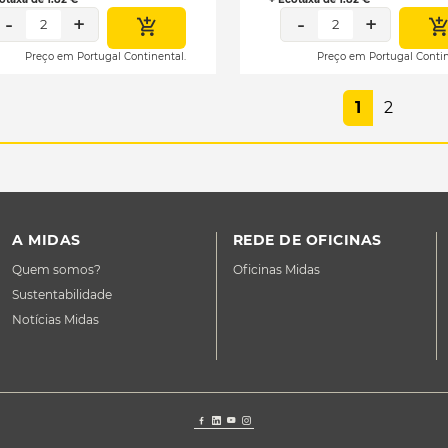
-
+
-
+
2
2
Preço em Portugal Continental.
Preço em Portugal Contin
1
2
A MIDAS
REDE DE OFICINAS
Quem somos?
Oficinas Midas
Sustentabilidade
Notícias Midas