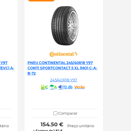
 Y97
PNEU CONTINENTAL 245/40R18 Y97
EVC) A-
CONTI SPORTCONTACT 5 XL (MO) C-A-
B-72
245/40R18 Y97
C
A
72 db
Verão
Comparar
 154.50 € 
tário
Preço unitário
+ Ecotaxa de 1.82 €