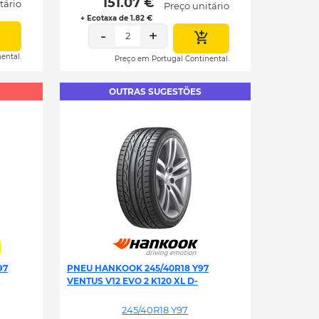
 151.07 € 
tário
Preço unitário
+ Ecotaxa de 1.82 €
-
+
2
ental.
Preço em Portugal Continental.
OUTRAS SUGESTÕES
97
PNEU HANKOOK 245/40R18 Y97
VENTUS V12 EVO 2 K120 XL D-
245/40R18 Y97