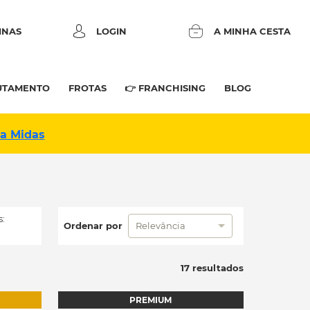
INAS
LOGIN
A MINHA CESTA
UTAMENTO
FROTAS
👉 FRANCHISING
BLOG
na Midas
:
Ordenar por
Relevância
17 resultados
PREMIUM