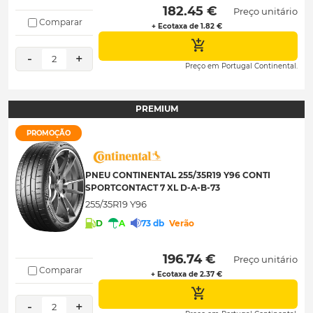
 182.45 € 
Preço unitário
Comparar
+ Ecotaxa de 1.82 €
-
+
2
Preço em Portugal Continental.
PREMIUM
PROMOÇÃO
PNEU CONTINENTAL 255/35R19 Y96 CONTI
SPORTCONTACT 7 XL D-A-B-73
255/35R19 Y96
D
A
73 db
Verão
 196.74 € 
Preço unitário
Comparar
+ Ecotaxa de 2.37 €
-
+
2