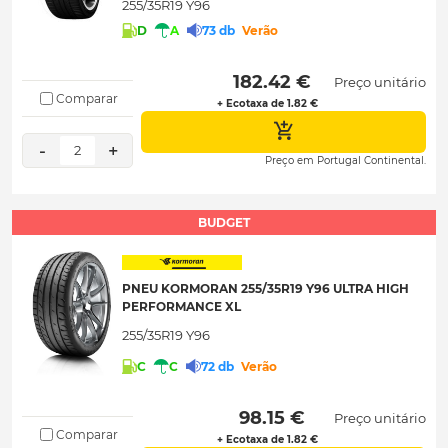
255/35R19 Y96
D
A
73 db
Verão
 182.42 € 
Preço unitário
Comparar
+ Ecotaxa de 1.82 €
-
+
2
Preço em Portugal Continental.
BUDGET
PNEU KORMORAN 255/35R19 Y96 ULTRA HIGH
PERFORMANCE XL
255/35R19 Y96
C
C
72 db
Verão
 98.15 € 
Preço unitário
Comparar
+ Ecotaxa de 1.82 €