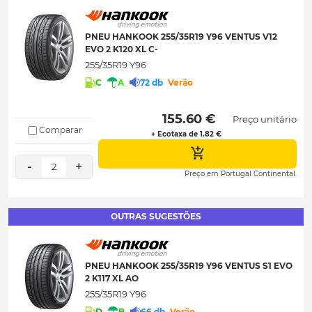
PNEU HANKOOK 255/35R19 Y96 VENTUS V12
EVO 2 K120 XL C-
255/35R19 Y96
C
A
72 db
Verão
 155.60 € 
Preço unitário
Comparar
+ Ecotaxa de 1.82 €
-
+
2
Preço em Portugal Continental.
OUTRAS SUGESTÕES
PNEU HANKOOK 255/35R19 Y96 VENTUS S1 EVO
2 K117 XL AO
255/35R19 Y96
D
B
66 db
Verão