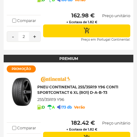
 162.98 € 
Preço unitário
Comparar
+ Ecotaxa de 1.82 €
-
+
2
Preço em Portugal Continental.
PREMIUM
PROMOÇÃO
PNEU CONTINENTAL 255/35R19 Y96 CONTI
SPORTCONTACT 6 XL (RO1) D-A-B-73
255/35R19 Y96
D
A
73 db
Verão
 182.42 € 
Preço unitário
Comparar
+ Ecotaxa de 1.82 €