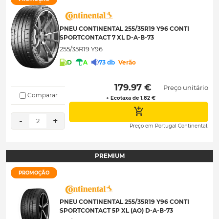
PNEU CONTINENTAL 255/35R19 Y96 CONTI
SPORTCONTACT 7 XL D-A-B-73
255/35R19 Y96
D
A
73 db
Verão
 179.97 € 
Preço unitário
Comparar
+ Ecotaxa de 1.82 €
-
+
2
Preço em Portugal Continental.
PREMIUM
PROMOÇÃO
PNEU CONTINENTAL 255/35R19 Y96 CONTI
SPORTCONTACT 5P XL (AO) D-A-B-73