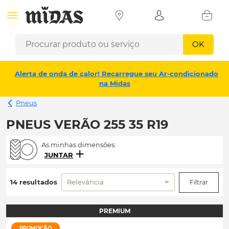
OK
Alerta de onda de calor! Recarregue seu Ar-condicionado
na Midas
Pneus
PNEUS VERÃO 255 35 R19
As minhas dimensões:
JUNTAR
14 resultados
Relevância
Filtrar
PREMIUM
PROMOÇÃO