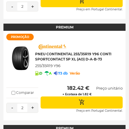
-
+
2
Preço em Portugal Continental.
PREMIUM
PROMOÇÃO
PNEU CONTINENTAL 255/35R19 Y96 CONTI
SPORTCONTACT 5P XL (AO) D-A-B-73
255/35R19 Y96
D
A
73 db
Verão
 182.42 € 
Preço unitário
Comparar
+ Ecotaxa de 1.82 €
-
+
2
Preço em Portugal Continental.
PREMIUM