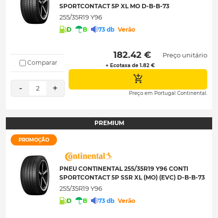
SPORTCONTACT 5P XL MO D-B-B-73
255/35R19 Y96
D
B
73 db
Verão
 182.42 € 
Preço unitário
Comparar
+ Ecotaxa de 1.82 €
-
+
2
Preço em Portugal Continental.
PREMIUM
PROMOÇÃO
PNEU CONTINENTAL 255/35R19 Y96 CONTI
SPORTCONTACT 5P SSR XL (MO) (EVC) D-B-B-73
255/35R19 Y96
D
B
73 db
Verão