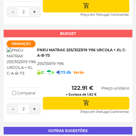
-
+
2
Preço em Portugal Continental.
BUDGET
PROMOÇÃO
PNEU MATRAX 255/35ZR19 Y96 URCOLA + XL C-
A-B-73
255/35R19 Y96
C
A
73 db
Verão
 122.91 € 
Preço unitário
Comparar
+ Ecotaxa de 1.82 €
-
+
2
Preço em Portugal Continental.
OUTRAS SUGESTÕES