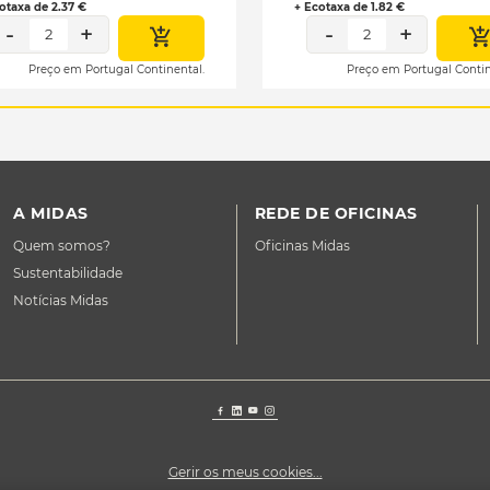
otaxa de 2.37 €
+ Ecotaxa de 1.82 €
-
+
-
+
2
2
Preço em Portugal Continental.
Preço em Portugal Contin
A MIDAS
REDE DE OFICINAS
Quem somos?
Oficinas Midas
Sustentabilidade
Notícias Midas
Gerir os meus cookies...