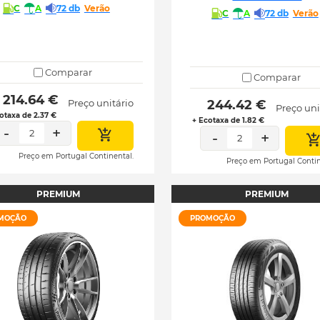
C
A
72 db
Verão
C
A
72 db
Verão
Comparar
Comparar
 214.64 € 
Preço unitário
 244.42 € 
Preço uni
otaxa de 2.37 €
+ Ecotaxa de 1.82 €
-
+
2
-
+
2
Preço em Portugal Continental.
Preço em Portugal Contin
PREMIUM
PREMIUM
MOÇÃO
PROMOÇÃO