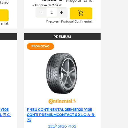
Preço unitário
tário
+ Ecotaxa de 2.37 €
-
+
2
Preço em Portugal Continental.
ental.
PREMIUM
PROMOÇÃO
 Y105
PNEU CONTINENTAL 255/45R20 Y105
(*) C-
CONTI PREMIUMCONTACT 6 XL C-A-B-
73
255/45R20 Y105