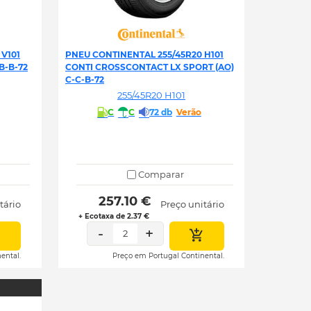
V101
PNEU CONTINENTAL 255/45R20 H101
B-B-72
CONTI CROSSCONTACT LX SPORT (AO)
C-C-B-72
255/45R20 H101
C
C
72 db
Verão
Comparar
 257.10 € 
tário
Preço unitário
+ Ecotaxa de 2.37 €
-
+
2
ental.
Preço em Portugal Continental.