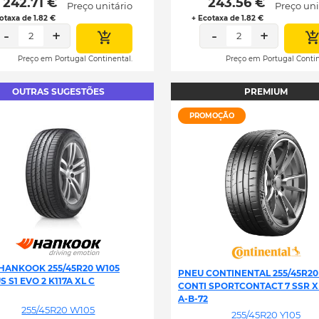
 242.71 € 
 243.56 € 
Preço unitário
Preço uni
otaxa de 1.82 €
+ Ecotaxa de 1.82 €
-
+
-
+
2
2
Preço em Portugal Continental.
Preço em Portugal Contin
OUTRAS SUGESTÕES
PREMIUM
PROMOÇÃO
HANKOOK 255/45R20 W105
PNEU CONTINENTAL 255/45R20
 S1 EVO 2 K117A XL C
CONTI SPORTCONTACT 7 SSR XL 
A-B-72
255/45R20 W105
255/45R20 Y105