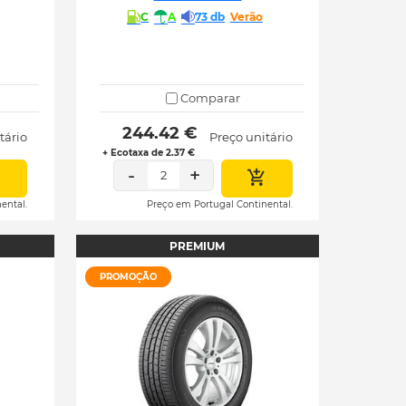
C
A
73 db
Verão
Comparar
 244.42 € 
tário
Preço unitário
+ Ecotaxa de 2.37 €
-
+
2
ental.
Preço em Portugal Continental.
PREMIUM
PROMOÇÃO