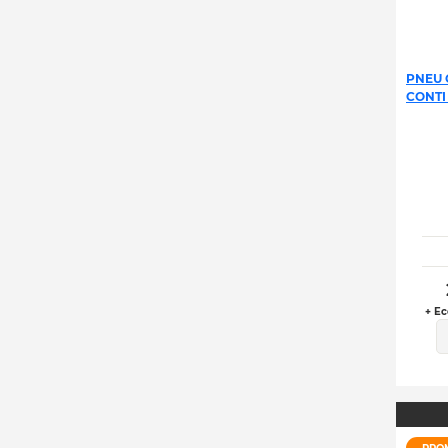
PNEU 
CONTI
+ Ec