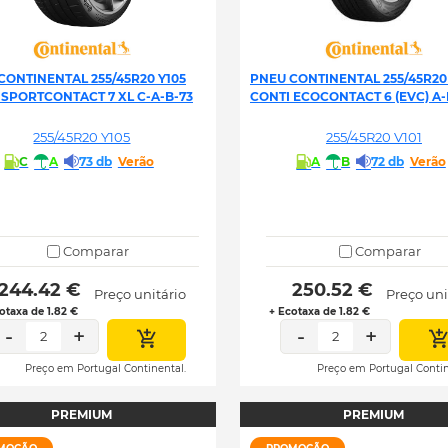
CONTINENTAL 255/45R20 Y105
PNEU CONTINENTAL 255/45R20 
 SPORTCONTACT 7 XL C-A-B-73
CONTI ECOCONTACT 6 (EVC) A-
255/45R20 Y105
255/45R20 V101
C
A
73 db
Verão
A
B
72 db
Verão
Comparar
Comparar
 244.42 € 
 250.52 € 
Preço unitário
Preço uni
otaxa de 1.82 €
+ Ecotaxa de 1.82 €
-
+
-
+
2
2
Preço em Portugal Continental.
Preço em Portugal Contin
PREMIUM
PREMIUM