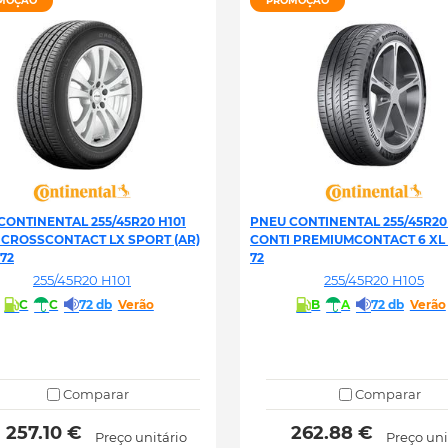
MOÇÃO
PROMOÇÃO
CONTINENTAL 255/45R20 H101
PNEU CONTINENTAL 255/45R20
 CROSSCONTACT LX SPORT (AR)
CONTI PREMIUMCONTACT 6 XL 
72
72
255/45R20 H101
255/45R20 H105
C
C
72 db
Verão
B
A
72 db
Verão
Comparar
Comparar
 257.10 € 
 262.88 € 
Preço unitário
Preço uni