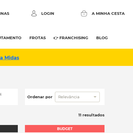
INAS
LOGIN
A MINHA CESTA
UTAMENTO
FROTAS
👉 FRANCHISING
BLOG
na Midas
:
Ordenar por
Relevância
11 resultados
BUDGET