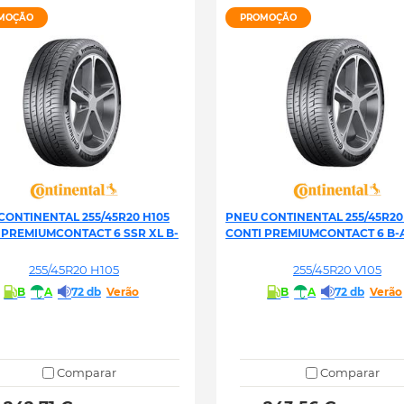
MOÇÃO
PROMOÇÃO
CONTINENTAL 255/45R20 H105
PNEU CONTINENTAL 255/45R20
 PREMIUMCONTACT 6 SSR XL B-
CONTI PREMIUMCONTACT 6 B-A
255/45R20 H105
255/45R20 V105
B
A
72 db
Verão
B
A
72 db
Verão
Comparar
Comparar