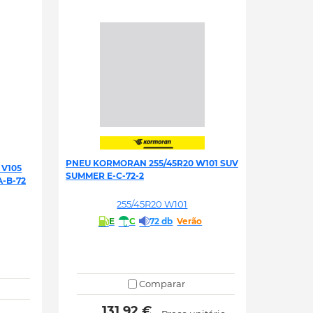
PNEU KORMORAN 255/45R20 W101 SUV
 V105
SUMMER E-C-72-2
-B-72
255/45R20 W101
E
C
72 db
Verão
Comparar
 131.92 € 