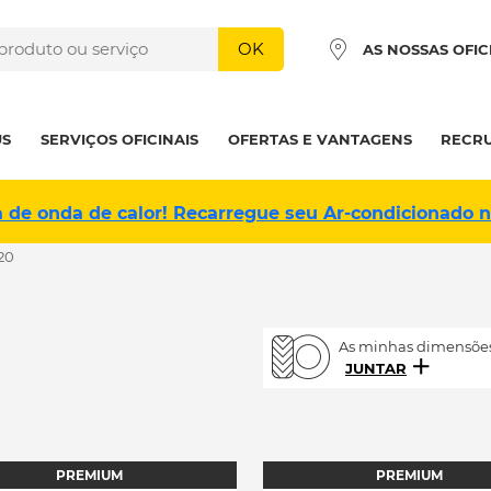
OK
AS NOSSAS OFIC
US
SERVIÇOS OFICINAIS
OFERTAS E VANTAGENS
RECR
a de onda de calor! Recarregue seu Ar-condicionado 
20
As minhas dimensões
JUNTAR
PREMIUM
PREMIUM