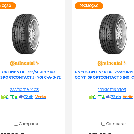
MOÇÃO
PROMOÇÃO
CONTINENTAL 255/50R19 Y103
PNEU CONTINENTAL 255/50R19 
 SPORTCONTACT 5 (N0) C-A-B-72
CONTI SPORTCONTACT 5 (N0) C
255/50R19 Y103
255/50R19 Y103
C
A
72 db
Verão
C
A
72 db
Verão
Comparar
Comparar