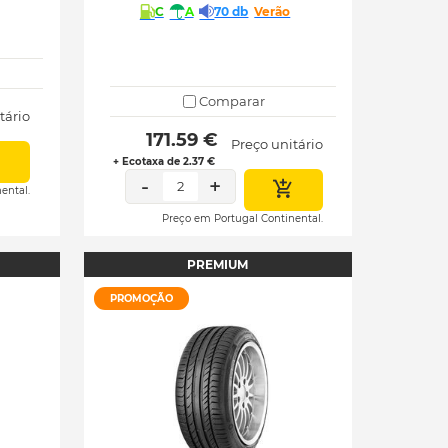
C
A
70 db
Verão
Comparar
tário
 171.59 € 
Preço unitário
+ Ecotaxa de 2.37 €
-
+
2
ental.
Preço em Portugal Continental.
PREMIUM
PROMOÇÃO