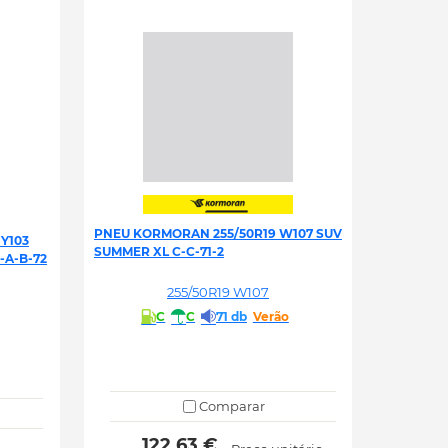
PNEU KORMORAN 255/50R19 W107 SUV
Y103
SUMMER XL C-C-71-2
-A-B-72
255/50R19 W107
C
C
71 db
Verão
Comparar
 122.63 € 