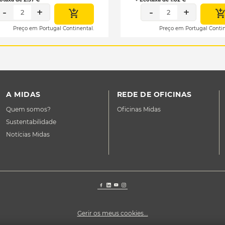
-
+
-
+
2
2
Preço em Portugal Continental.
Preço em Portugal Contin
A MIDAS
REDE DE OFICINAS
Quem somos?
Oficinas Midas
Sustentabilidade
Notícias Midas
Gerir os meus cookies...