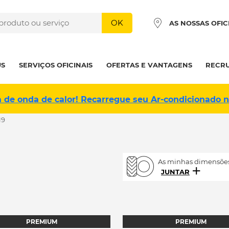
OK
AS NOSSAS OFIC
US
SERVIÇOS OFICINAIS
OFERTAS E VANTAGENS
RECR
a de onda de calor! Recarregue seu Ar-condicionado 
19
As minhas dimensões
JUNTAR
PREMIUM
PREMIUM