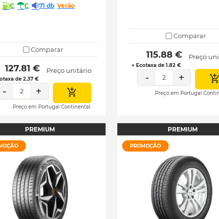
C
C
71 db
Verão
Comparar
Comparar
 115.88 € 
Preço uni
+ Ecotaxa de 1.82 €
 127.81 € 
Preço unitário
-
+
2
otaxa de 2.37 €
-
+
2
Preço em Portugal Contin
Preço em Portugal Continental.
PREMIUM
PREMIUM
MOÇÃO
PROMOÇÃO