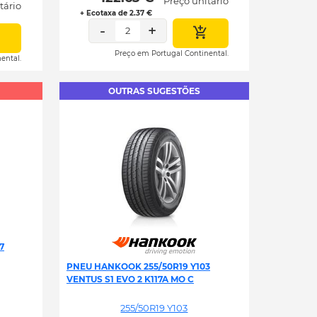
Preço unitário
tário
+ Ecotaxa de 2.37 €
-
+
2
Preço em Portugal Continental.
ental.
OUTRAS SUGESTÕES
7
PNEU HANKOOK 255/50R19 Y103
VENTUS S1 EVO 2 K117A MO C
255/50R19 Y103