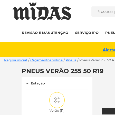
REVISÃO E MANUTENÇÃO
SERVIÇO IPO
PNE
Alert
Página inicial
/
Orçamentos online
/
Pneus
/
pneus Verão 255 50 R
PNEUS VERÃO 255 50 R19
Estação
Verão (11)