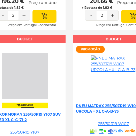
 196.20 € 
 201.66 € 
Preço unitário
Preço uni
otaxa de 1.82 €
+ Ecotaxa de 1.82 €
-
+
-
+
2
2
Preço em Portugal Continental.
Preço em Portugal Contin
BUDGET
BUDGET
PROMOÇÃO
PNEU MATRAX 255/50ZR19 W10
URCOLA + XL C-A-B-73
KORMORAN 255/50R19 Y107 SUV
R XL C-C-71-2
255/50R19 W107
C
A
73 db
Verão
255/50R19 Y107