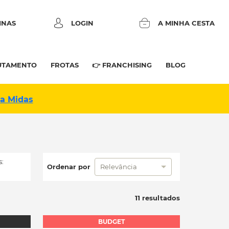
INAS
LOGIN
A MINHA CESTA
UTAMENTO
FROTAS
👉 FRANCHISING
BLOG
na Midas
:
Ordenar por
Relevância
11 resultados
BUDGET