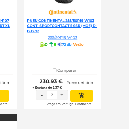
 H107
PNEU CONTINENTAL 255/50R19 W103
RT XL
CONTI SPORTCONTACT 5 SSR (MOE) D-
B-B-72
255/50R19 W103
D
B
72 db
Verão
Comparar
 230.93 € 
tário
Preço unitário
+ Ecotaxa de 2.37 €
-
+
2
ental.
Preço em Portugal Continental.