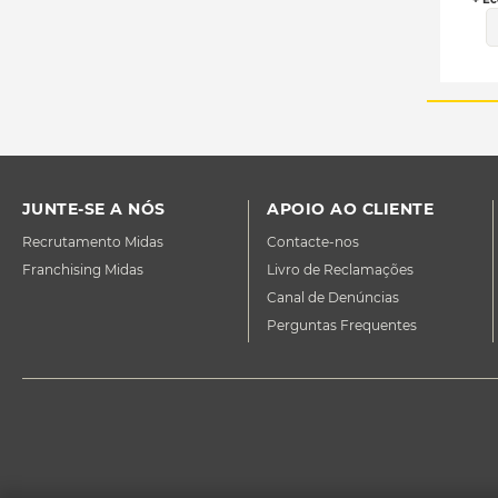
JUNTE-SE A NÓS
APOIO AO CLIENTE
Recrutamento Midas
Contacte-nos
Franchising Midas
Livro de Reclamações
Canal de Denúncias
Perguntas Frequentes