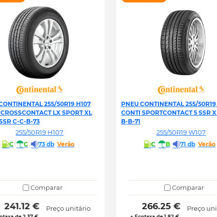
CONTINENTAL 255/50R19 H107
PNEU CONTINENTAL 255/50R19
 CROSSCONTACT LX SPORT XL
CONTI SPORTCONTACT 5 SSR XL 
SSR C-C-B-73
B-B-71
255/50R19 H107
255/50R19 W107
C
C
73 db
Verão
C
B
71 db
Verão
Comparar
Comparar
 241.12 € 
 266.25 € 
Preço unitário
Preço uni
otaxa de 2.37 €
+ Ecotaxa de 1.82 €