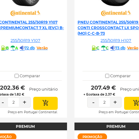
CONTINENTAL 255/50R19 Y107
PNEU CONTINENTAL 255/50R19
 PREMIUMCONTACT 7 XL (EVC) B-
CONTI CROSSCONTACT LX SPO
(MO) C-C-B-73
255/50R19 Y107
255/50R19 H107
B
A
72 db
Verão
C
C
73 db
Verão
Comparar
Comparar
 202.36 € 
 207.49 € 
Preço unitário
Preço uni
otaxa de 1.82 €
+ Ecotaxa de 2.37 €
-
+
-
+
2
2
Preço em Portugal Continental.
Preço em Portugal Contin
PREMIUM
PREMIUM
MOÇÃO
PROMOÇÃO