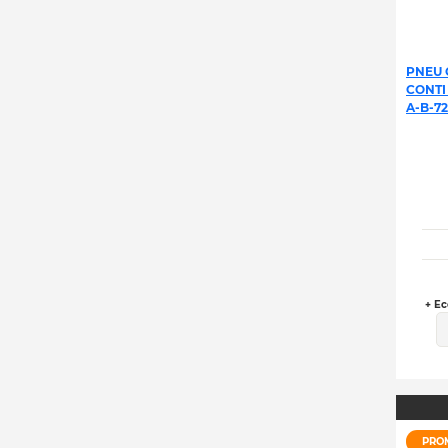
PNEU 
CONTI
A-B-72
+ Ec
PRO