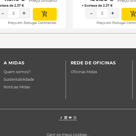
Preço unitário
Preço uni
otaxa de 2.37 €
+ Ecotaxa de 2.37 €
-
+
-
+
2
2
Preço em Portugal Continental.
Preço em Portugal Contin
A MIDAS
REDE DE OFICINAS
Quem somos?
Oficinas Midas
Sustentabilidade
Notícias Midas
Gerir os meus cookies...