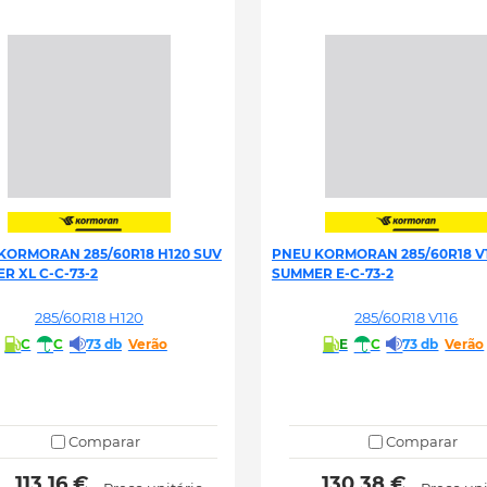
KORMORAN 285/60R18 H120 SUV
PNEU KORMORAN 285/60R18 V1
R XL C-C-73-2
SUMMER E-C-73-2
285/60R18 H120
285/60R18 V116
C
C
73 db
Verão
E
C
73 db
Verão
Comparar
Comparar
 113.16 € 
 130.38 € 