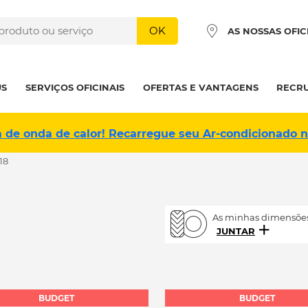
OK
AS NOSSAS OFIC
US
SERVIÇOS OFICINAIS
OFERTAS E VANTAGENS
RECR
a de onda de calor! Recarregue seu Ar-condicionado 
18
As minhas dimensões
JUNTAR
BUDGET
BUDGET