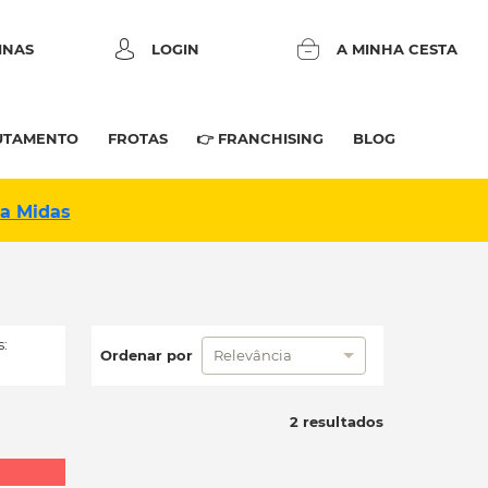
INAS
LOGIN
A MINHA CESTA
UTAMENTO
FROTAS
👉 FRANCHISING
BLOG
na Midas
:
Ordenar por
Relevância
2 resultados