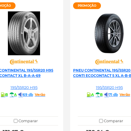
MOÇÃO
PROMOÇÃO
CONTINENTAL 195/55R20 H95
PNEU CONTINENTAL 195/55R20
CONTACT XL B-A-A-69
CONTI ECOCONTACT 5 XL A-B-B
195/55R20 H95
195/55R20 H95
B
A
69 db
Verão
A
B
71 db
Verão
Comparar
Comparar