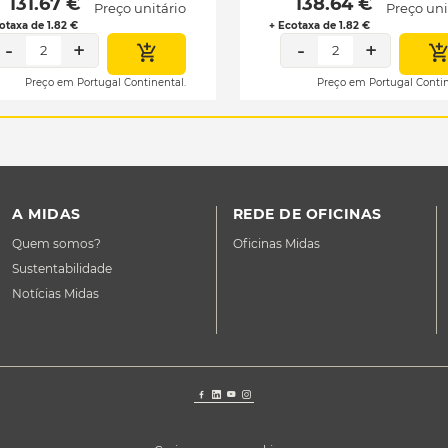
 131.67 € 
 138.64 € 
Preço unitário
Preço uni
otaxa de 1.82 €
+ Ecotaxa de 1.82 €
-
+
-
+
2
2
Preço em Portugal Continental.
Preço em Portugal Contin
A MIDAS
REDE DE OFICINAS
Quem somos?
Oficinas Midas
Sustentabilidade
Notícias Midas