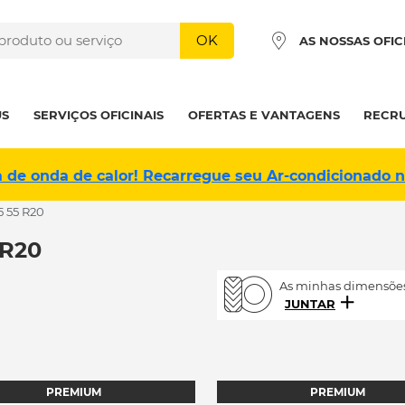
OK
AS NOSSAS OFIC
US
SERVIÇOS OFICINAIS
OFERTAS E VANTAGENS
RECR
a de onda de calor! Recarregue seu Ar-condicionado 
5 55 R20
 R20
As minhas dimensões
JUNTAR
PREMIUM
PREMIUM