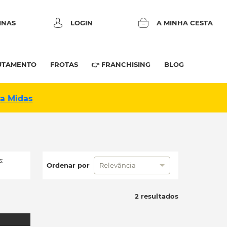
INAS
LOGIN
A MINHA CESTA
UTAMENTO
FROTAS
👉 FRANCHISING
BLOG
na Midas
:
Ordenar por
Relevância
2 resultados