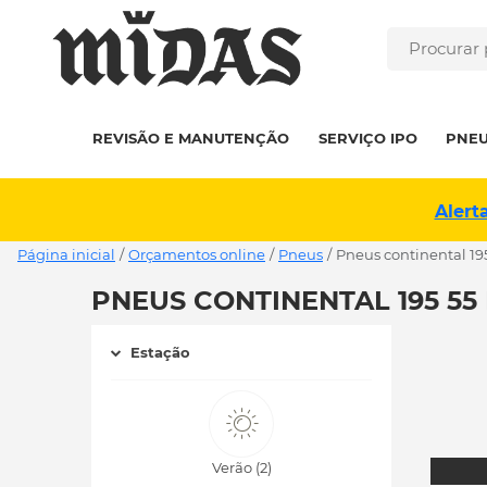
REVISÃO E MANUTENÇÃO
SERVIÇO IPO
PNE
Alert
Página inicial
/
Orçamentos online
/
Pneus
/
pneus continental 19
PNEUS CONTINENTAL 195 55
Estação
Verão (2)