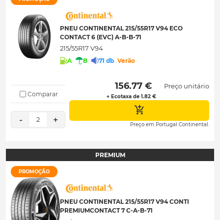
PNEU CONTINENTAL 215/55R17 V94 ECO
CONTACT 6 (EVC) A-B-B-71
215/55R17 V94
A
B
71 db
Verão
 156.77 € 
Preço unitário
Comparar
+ Ecotaxa de 1.82 €
-
+
2
Preço em Portugal Continental.
PREMIUM
PROMOÇÃO
PNEU CONTINENTAL 215/55R17 V94 CONTI
PREMIUMCONTACT 7 C-A-B-71