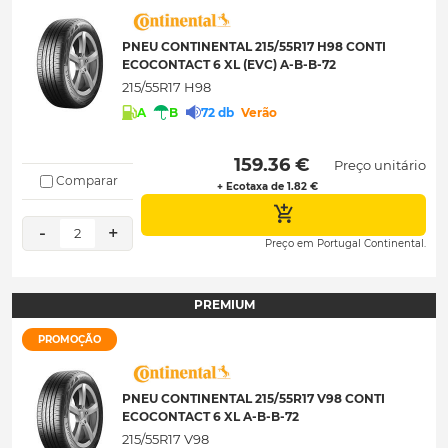
PNEU CONTINENTAL 215/55R17 H98 CONTI
ECOCONTACT 6 XL (EVC) A-B-B-72
215/55R17 H98
A
B
72 db
Verão
 159.36 € 
Preço unitário
Comparar
+ Ecotaxa de 1.82 €
-
+
2
Preço em Portugal Continental.
PREMIUM
PROMOÇÃO
PNEU CONTINENTAL 215/55R17 V98 CONTI
ECOCONTACT 6 XL A-B-B-72
215/55R17 V98