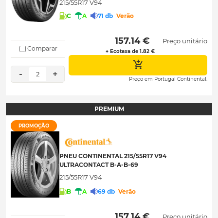
215/55R17 V94
C
A
71 db
Verão
 157.14 € 
Preço unitário
Comparar
+ Ecotaxa de 1.82 €
-
+
2
Preço em Portugal Continental.
PREMIUM
PROMOÇÃO
PNEU CONTINENTAL 215/55R17 V94
ULTRACONTACT B-A-B-69
215/55R17 V94
B
A
69 db
Verão
 157.14 € 
Preço unitário