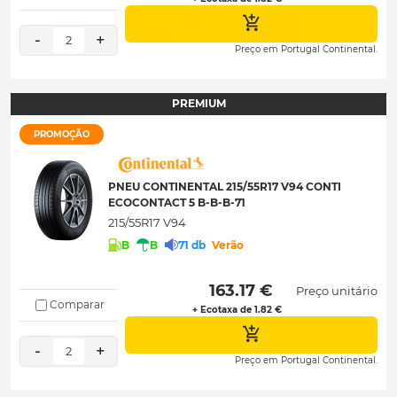
-
+
2
Preço em Portugal Continental.
PREMIUM
PROMOÇÃO
PNEU CONTINENTAL 215/55R17 V94 CONTI
ECOCONTACT 5 B-B-B-71
215/55R17 V94
B
B
71 db
Verão
 163.17 € 
Preço unitário
Comparar
+ Ecotaxa de 1.82 €
-
+
2
Preço em Portugal Continental.