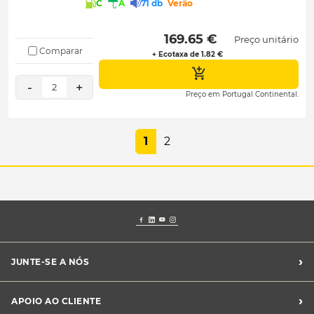
C
A
71 db
Verão
 169.65 € 
Preço unitário
Comparar
+ Ecotaxa de 1.82 €
-
+
2
Preço em Portugal Continental.
1
2
›
JUNTE-SE A NÓS
Recrutamento Midas
›
APOIO AO CLIENTE
Franchising Midas