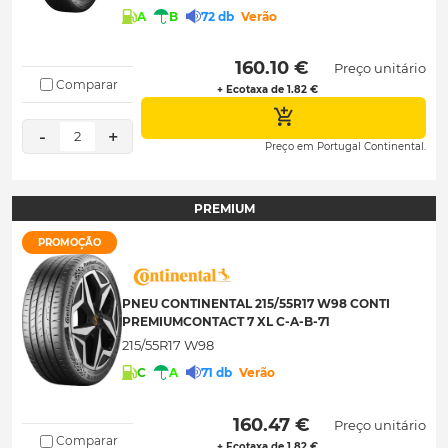
A
B
72 db
Verão
 160.10 € 
Preço unitário
Comparar
+ Ecotaxa de 1.82 €
-
+
2
Preço em Portugal Continental.
PREMIUM
PROMOÇÃO
PNEU CONTINENTAL 215/55R17 W98 CONTI
PREMIUMCONTACT 7 XL C-A-B-71
215/55R17 W98
C
A
71 db
Verão
 160.47 € 
Preço unitário
Comparar
+ Ecotaxa de 1.82 €