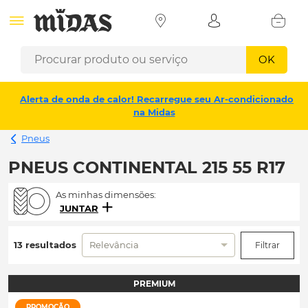
OK
Alerta de onda de calor! Recarregue seu Ar-condicionado
na Midas
Pneus
PNEUS CONTINENTAL 215 55 R17
As minhas dimensões:
JUNTAR
13 resultados
Relevância
Filtrar
PREMIUM
PROMOÇÃO