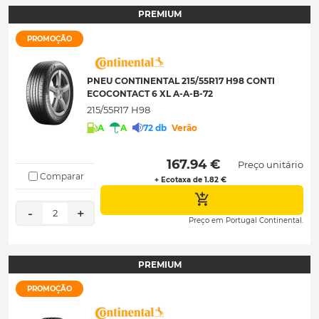
PREMIUM
PROMOÇÃO
PNEU CONTINENTAL 215/55R17 H98 CONTI
ECOCONTACT 6 XL A-A-B-72
215/55R17 H98
A
A
72 db
Verão
 167.94 € 
Preço unitário
Comparar
+ Ecotaxa de 1.82 €
-
+
2
Preço em Portugal Continental.
PREMIUM
PROMOÇÃO