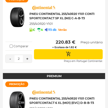
PNEU CONTINENTAL 255/40R20 Y101 CONTI
SPORTCONTACT 5P XL (N0) C-A-B-73
255/40R20 Y101
C
A
73 db
Verão
 220.83 € 
Preço unitário
Comparar
+ Ecotaxa de 1.82 €
-
+
2
Preço em Portugal Continental.
PREMIUM
PROMOÇÃO
PNEU CONTINENTAL 255/40R20 Y101 CONTI
SPORTCONTACT 6 XL (MO1) (EVC) D-B-B-73