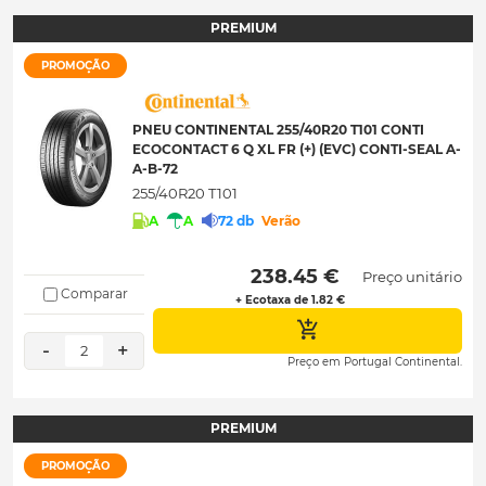
PREMIUM
PROMOÇÃO
PNEU CONTINENTAL 255/40R20 T101 CONTI
ECOCONTACT 6 Q XL FR (+) (EVC) CONTI-SEAL A-
A-B-72
255/40R20 T101
A
A
72 db
Verão
 238.45 € 
Preço unitário
Comparar
+ Ecotaxa de 1.82 €
-
+
2
Preço em Portugal Continental.
PREMIUM
PROMOÇÃO