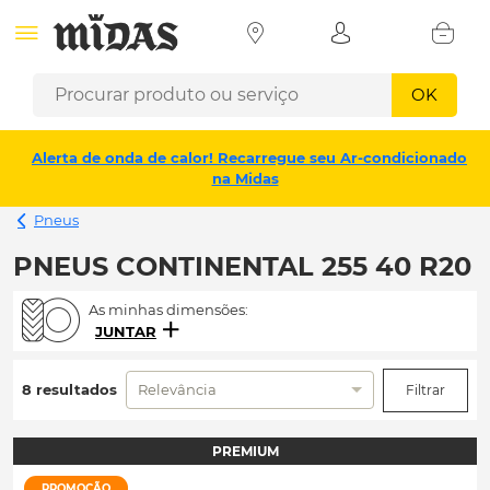
OK
Alerta de onda de calor! Recarregue seu Ar-condicionado
na Midas
Pneus
PNEUS CONTINENTAL 255 40 R20
As minhas dimensões:
JUNTAR
8 resultados
Relevância
Filtrar
PREMIUM
PROMOÇÃO