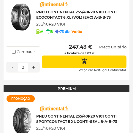
PNEU CONTINENTAL 255/40R20 V101 CONTI
ECOCONTACT 6 XL (VOL) (EVC) A-B-B-73
255/40R20 V101
A
B
73 db
Verão
 247.43 € 
Preço unitário
Comparar
+ Ecotaxa de 1.82 €
-
+
2
Preço em Portugal Continental.
PREMIUM
PROMOÇÃO
PNEU CONTINENTAL 255/40R20 V101 CONTI
SPORTCONTACT 5 XL CONTI-SEAL B-A-B-73
255/40R20 V101