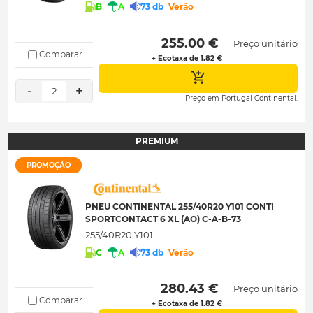
B
A
73 db
Verão
 255.00 € 
Preço unitário
Comparar
+ Ecotaxa de 1.82 €
-
+
2
Preço em Portugal Continental.
PREMIUM
PROMOÇÃO
PNEU CONTINENTAL 255/40R20 Y101 CONTI
SPORTCONTACT 6 XL (AO) C-A-B-73
255/40R20 Y101
C
A
73 db
Verão
 280.43 € 
Preço unitário
Comparar
+ Ecotaxa de 1.82 €