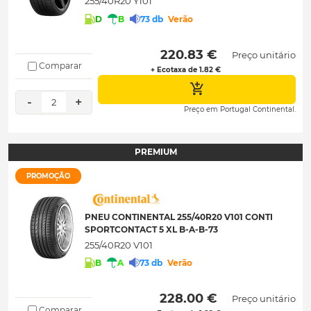
255/40R20 Y101
D
B
73 db
Verão
 220.83 € 
Preço unitário
Comparar
+ Ecotaxa de 1.82 €
-
+
2
Preço em Portugal Continental.
PREMIUM
PROMOÇÃO
PNEU CONTINENTAL 255/40R20 V101 CONTI
SPORTCONTACT 5 XL B-A-B-73
255/40R20 V101
B
A
73 db
Verão
 228.00 € 
Preço unitário
Comparar