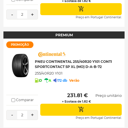
+ Ecotaxa de 1.82 €
-
+
2
Preço em Portugal Continental.
PREMIUM
PROMOÇÃO
PNEU CONTINENTAL 255/40R20 Y101 CONTI
SPORTCONTACT 5P XL (MO) D-A-B-72
255/40R20 Y101
D
A
72 db
Verão
 231.81 € 
Preço unitário
Comparar
+ Ecotaxa de 1.82 €
-
+
2
Preço em Portugal Continental.