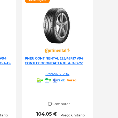
PROMOÇÃO
 V94
PNEU CONTINENTAL 225/45R17 V94
C-A-B-
CONTI ECOCONTACT 6 XL A-B-B-72
225/45R17 V94
A
B
72 db
Verão
Comparar
 104.05 € 
tário
Preço unitário