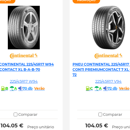
MOÇÃO
PROMOÇÃO
CONTINENTAL 225/45R17 W94
PNEU CONTINENTAL 225/45R17
CONTACT XL B-A-B-70
CONTI PREMIUMCONTACT 7 XL 
72
225/45R17 W94
225/45R17 V94
B
A
70 db
Verão
C
A
72 db
Verão
Comparar
Comparar
 104.05 € 
 104.05 € 
Preço unitário
Preço uni