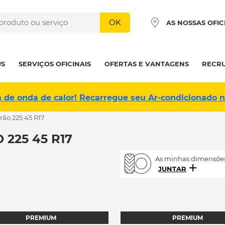
OK
AS NOSSAS OFIC
US
SERVIÇOS OFICINAIS
OFERTAS E VANTAGENS
RECR
a de onda de calor! Recarregue seu Ar-condicionado 
rão 225 45 R17
225 45 R17
As minhas dimensões
JUNTAR
PREMIUM
PREMIUM