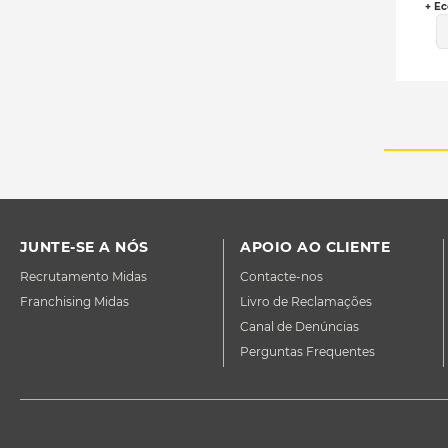
+ Ec
JUNTE-SE A NÓS
APOIO AO CLIENTE
Recrutamento Midas
Contacte-nos
Franchising Midas
Livro de Reclamações
Canal de Denúncias
Perguntas Frequentes