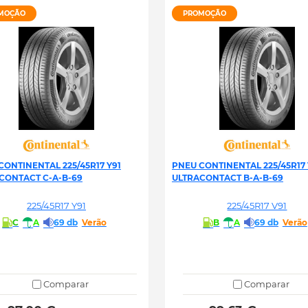
MOÇÃO
PROMOÇÃO
CONTINENTAL 225/45R17 Y91
PNEU CONTINENTAL 225/45R17 
CONTACT C-A-B-69
ULTRACONTACT B-A-B-69
225/45R17 Y91
225/45R17 V91
C
A
69 db
Verão
B
A
69 db
Verão
Comparar
Comparar