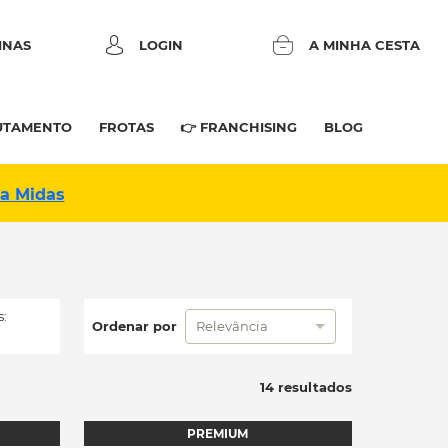
INAS
LOGIN
A MINHA CESTA
UTAMENTO
FROTAS
👉 FRANCHISING
BLOG
na Midas
:
Ordenar por
Relevância
14 resultados
PREMIUM