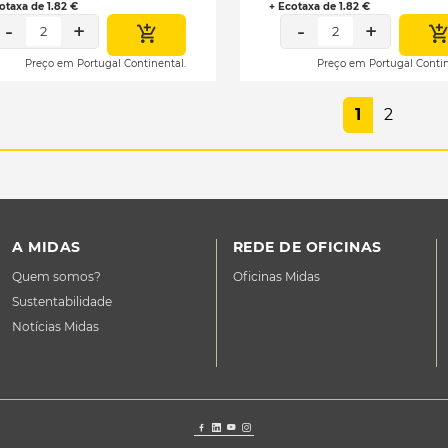
otaxa de 1.82 €
+ Ecotaxa de 1.82 €
-
+
-
+
2
2
Preço em Portugal Continental.
Preço em Portugal Contin
1
2
A MIDAS
REDE DE OFICINAS
Quem somos?
Oficinas Midas
Sustentabilidade
Notícias Midas