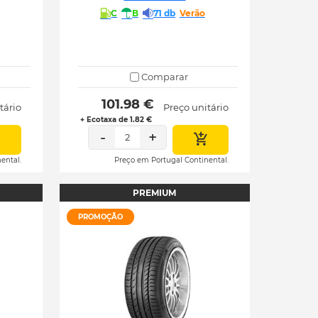
C
B
71 db
Verão
Comparar
 101.98 € 
tário
Preço unitário
+ Ecotaxa de 1.82 €
-
+
2
ental.
Preço em Portugal Continental.
PREMIUM
PROMOÇÃO