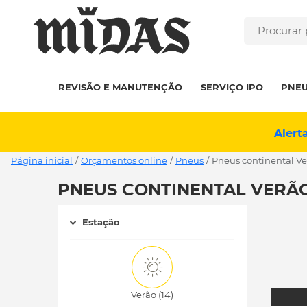
REVISÃO E MANUTENÇÃO
SERVIÇO IPO
PNE
Alert
Página inicial
/
Orçamentos online
/
Pneus
/
pneus continental Ve
PNEUS CONTINENTAL VERÃO 
Estação
Verão (14)