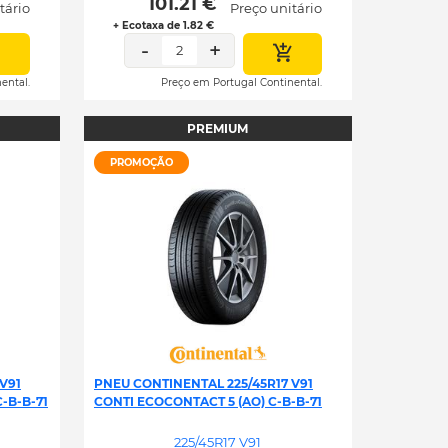
 101.21 € 
tário
Preço unitário
+ Ecotaxa de 1.82 €
-
+
2
ental.
Preço em Portugal Continental.
PREMIUM
PROMOÇÃO
V91
PNEU CONTINENTAL 225/45R17 V91
-B-B-71
CONTI ECOCONTACT 5 (AO) C-B-B-71
225/45R17 V91