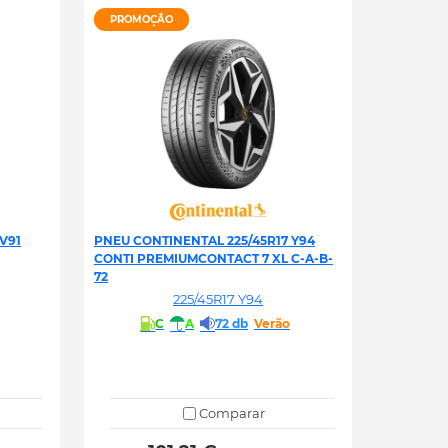
PROMOÇÃO
V91
PNEU CONTINENTAL 225/45R17 Y94
CONTI PREMIUMCONTACT 7 XL C-A-B-
72
225/45R17 Y94
C
A
72 db
Verão
Comparar