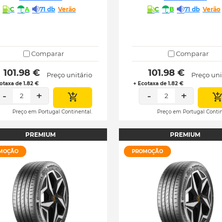
C
A
71 db
Verão
C
B
71 db
Verão
Comparar
Comparar
 101.98 € 
 101.98 € 
Preço unitário
Preço uni
otaxa de 1.82 €
+ Ecotaxa de 1.82 €
-
+
-
+
2
2
Preço em Portugal Continental.
Preço em Portugal Contin
PREMIUM
PREMIUM
MOÇÃO
PROMOÇÃO