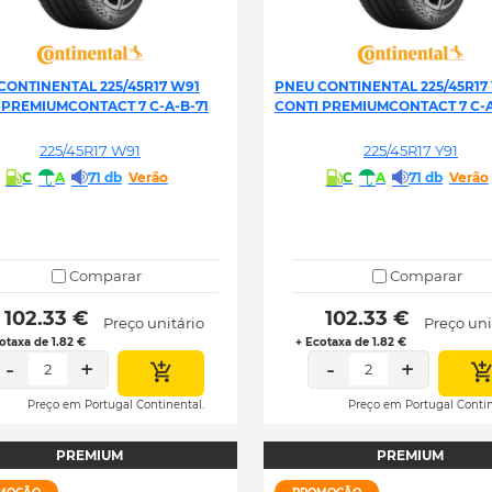
CONTINENTAL 225/45R17 W91
PNEU CONTINENTAL 225/45R17 
 PREMIUMCONTACT 7 C-A-B-71
CONTI PREMIUMCONTACT 7 C-A
225/45R17 W91
225/45R17 Y91
C
A
71 db
Verão
C
A
71 db
Verão
Comparar
Comparar
 102.33 € 
 102.33 € 
Preço unitário
Preço uni
otaxa de 1.82 €
+ Ecotaxa de 1.82 €
-
+
-
+
2
2
Preço em Portugal Continental.
Preço em Portugal Contin
PREMIUM
PREMIUM