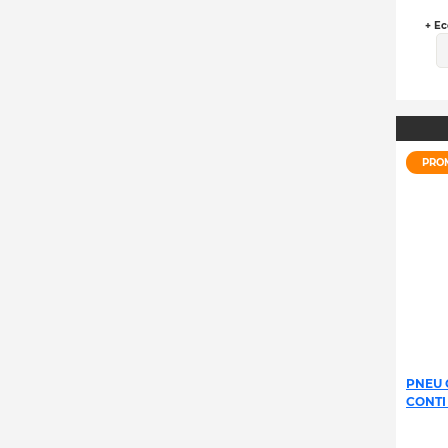
+ Ec
PRO
PNEU 
CONTI