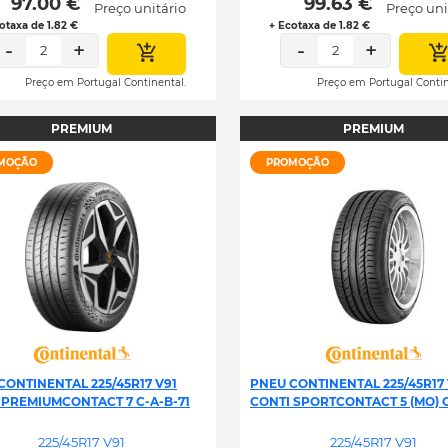
 97.00 € 
 99.63 € 
Preço unitário
Preço uni
otaxa de 1.82 €
+ Ecotaxa de 1.82 €
-
+
-
+
2
2
Preço em Portugal Continental.
Preço em Portugal Contin
PREMIUM
PREMIUM
MOÇÃO
PROMOÇÃO
CONTINENTAL 225/45R17 V91
PNEU CONTINENTAL 225/45R17 
 PREMIUMCONTACT 7 C-A-B-71
CONTI SPORTCONTACT 5 (MO) C
225/45R17 V91
225/45R17 V91