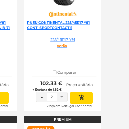
Y91
PNEU CONTINENTAL 225/45R17 Y91
-B-71
CONTI SPORTCONTACT 5
225/45R17 Y91
Verão
Comparar
 102.33 € 
tário
Preço unitário
+ Ecotaxa de 1.82 €
-
+
2
ental.
Preço em Portugal Continental.
PREMIUM