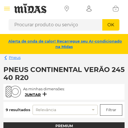
OK
Alerta de onda de calor! Recarregue seu Ar-condicionado
na Midas
Pneus
PNEUS CONTINENTAL VERÃO 245
40 R20
As minhas dimensões:
JUNTAR
9 resultados
Relevância
Filtrar
PREMIUM