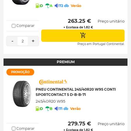
D
A
72 db
Verão
 263.25 € 
Preço unitário
Comparar
+ Ecotaxa de 1.82 €
-
+
2
Preço em Portugal Continental.
PREMIUM
PROMOÇÃO
PNEU CONTINENTAL 245/40R20 W95 CONTI
SPORTCONTACT 5 D-B-B-71
245/40R20 W95
D
B
71 db
Verão
 279.75 € 
Preço unitário
Comparar
+ Ecotaxa de 1.82 €