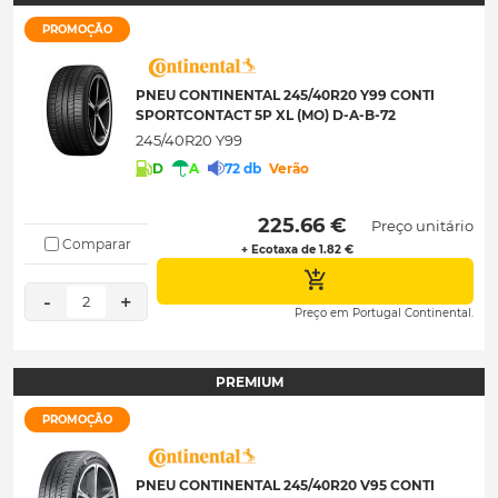
PROMOÇÃO
PNEU CONTINENTAL 245/40R20 Y99 CONTI
SPORTCONTACT 5P XL (MO) D-A-B-72
245/40R20 Y99
D
A
72 db
Verão
 225.66 € 
Preço unitário
Comparar
+ Ecotaxa de 1.82 €
-
+
2
Preço em Portugal Continental.
PREMIUM
PROMOÇÃO
PNEU CONTINENTAL 245/40R20 V95 CONTI