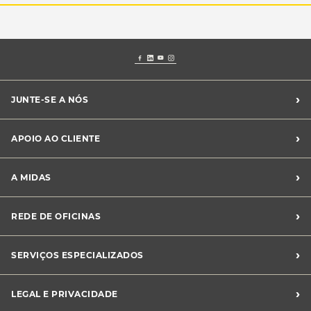
›
JUNTE-SE A NÓS
Recrutamento Midas
›
APOIO AO CLIENTE
Franchising Midas
Contacte-nos
›
A MIDAS
Livro de Reclamações
Canal de Denúncias
Quem somos?
›
REDE DE OFICINAS
Perguntas Frequentes
Sustentabilidade
Notícias Midas
Oficinas Midas
›
SERVIÇOS ESPECIALIZADOS
Frotas
›
LEGAL E PRIVACIDADE