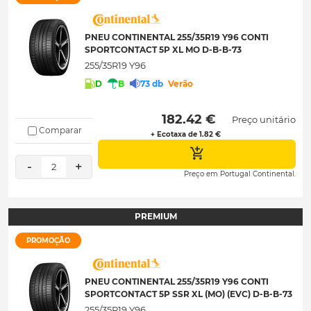
PNEU CONTINENTAL 255/35R19 Y96 CONTI
SPORTCONTACT 5P XL MO D-B-B-73
255/35R19 Y96
D
B
73 db
Verão
 182.42 € 
Preço unitário
Comparar
+ Ecotaxa de 1.82 €
-
+
2
Preço em Portugal Continental.
PREMIUM
PROMOÇÃO
PNEU CONTINENTAL 255/35R19 Y96 CONTI
SPORTCONTACT 5P SSR XL (MO) (EVC) D-B-B-73
255/35R19 Y96