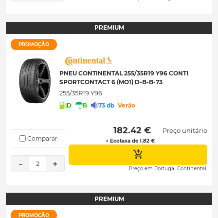
PREMIUM
PROMOÇÃO
PNEU CONTINENTAL 255/35R19 Y96 CONTI
SPORTCONTACT 6 (MO1) D-B-B-73
255/35R19 Y96
D
B
73 db
Verão
 182.42 € 
Preço unitário
Comparar
+ Ecotaxa de 1.82 €
-
+
2
Preço em Portugal Continental.
PREMIUM
PROMOÇÃO