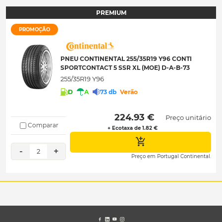
PREMIUM
PROMOÇÃO
PNEU CONTINENTAL 255/35R19 Y96 CONTI
SPORTCONTACT 5 SSR XL (MOE) D-A-B-73
255/35R19 Y96
D
A
73 db
Verão
 224.93 € 
Preço unitário
Comparar
+ Ecotaxa de 1.82 €
-
+
2
Preço em Portugal Continental.