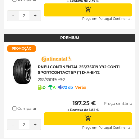
+ Ecotaxa de 2.37 €
-
+
2
Preço em Portugal Continental.
PREMIUM
PROMOÇÃO
PNEU CONTINENTAL 255/35R19 Y92 CONTI
SPORTCONTACT 5P (*) D-A-B-72
255/35R19 Y92
D
A
72 db
Verão
 197.25 € 
Preço unitário
Comparar
+ Ecotaxa de 1.82 €
-
+
2
Preço em Portugal Continental.