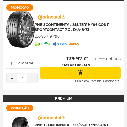
PROMOÇÃO
PNEU CONTINENTAL 255/35R19 Y96 CONTI
SPORTCONTACT 7 XL D-A-B-73
255/35R19 Y96
D
A
73 db
Verão
 179.97 € 
Preço unitário
Comparar
+ Ecotaxa de 1.82 €
-
+
2
Preço em Portugal Continental.
PREMIUM
PROMOÇÃO
PNEU CONTINENTAL 255/35R19 Y96 CONTI