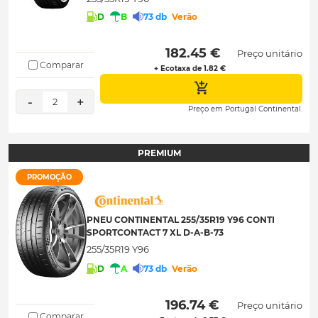
D
B
73 db
Verão
 182.45 € 
Preço unitário
Comparar
+ Ecotaxa de 1.82 €
-
+
2
Preço em Portugal Continental.
PREMIUM
PROMOÇÃO
PNEU CONTINENTAL 255/35R19 Y96 CONTI
SPORTCONTACT 7 XL D-A-B-73
255/35R19 Y96
D
A
73 db
Verão
 196.74 € 
Preço unitário
Comparar