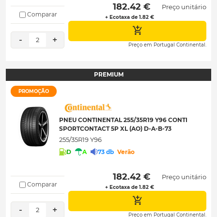
 182.42 € 
Preço unitário
Comparar
+ Ecotaxa de 1.82 €
-
+
2
Preço em Portugal Continental.
PREMIUM
PROMOÇÃO
PNEU CONTINENTAL 255/35R19 Y96 CONTI
SPORTCONTACT 5P XL (AO) D-A-B-73
255/35R19 Y96
D
A
73 db
Verão
 182.42 € 
Preço unitário
Comparar
+ Ecotaxa de 1.82 €
-
+
2
Preço em Portugal Continental.