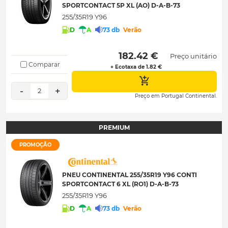
SPORTCONTACT 5P XL (AO) D-A-B-73
255/35R19 Y96
D
A
73 db
Verão
 182.42 € 
Preço unitário
Comparar
+ Ecotaxa de 1.82 €
-
+
2
Preço em Portugal Continental.
PREMIUM
PROMOÇÃO
PNEU CONTINENTAL 255/35R19 Y96 CONTI
SPORTCONTACT 6 XL (RO1) D-A-B-73
255/35R19 Y96
D
A
73 db
Verão