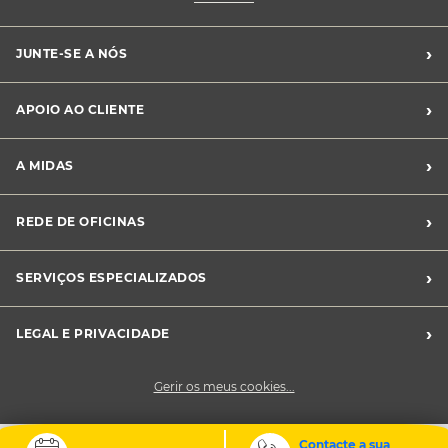
›
JUNTE-SE A NÓS
Recrutamento Midas
›
APOIO AO CLIENTE
Franchising Midas
Contacte-nos
›
A MIDAS
Livro de Reclamações
Canal de Denúncias
Quem somos?
›
REDE DE OFICINAS
Perguntas Frequentes
Sustentabilidade
Notícias Midas
Oficinas Midas
›
SERVIÇOS ESPECIALIZADOS
Frotas
›
LEGAL E PRIVACIDADE
Condições Gerais de Venda
Gerir os meus cookies...
Política de Privacidade
Cookies
Contacte a sua