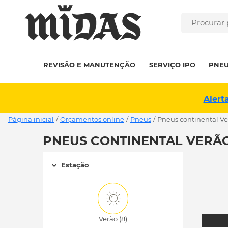
REVISÃO E MANUTENÇÃO
SERVIÇO IPO
PNE
Alert
Página inicial
/
Orçamentos online
/
Pneus
/
pneus continental V
PNEUS CONTINENTAL VERÃO
Estação
Verão (8)