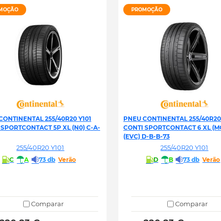
MOÇÃO
PROMOÇÃO
CONTINENTAL 255/40R20 Y101
PNEU CONTINENTAL 255/40R20 
 SPORTCONTACT 5P XL (N0) C-A-
CONTI SPORTCONTACT 6 XL (M
(EVC) D-B-B-73
255/40R20 Y101
255/40R20 Y101
C
A
73 db
Verão
D
B
73 db
Verão
Comparar
Comparar