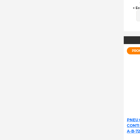
+ Ec
PRO
PNEU 
CONTI
A-B-72