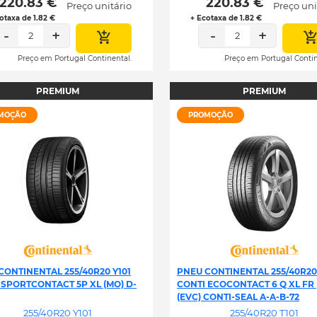
 220.83 € 
 220.83 € 
Preço unitário
Preço uni
otaxa de 1.82 €
+ Ecotaxa de 1.82 €
-
+
-
+
2
2
Preço em Portugal Continental.
Preço em Portugal Contin
PREMIUM
PREMIUM
MOÇÃO
PROMOÇÃO
CONTINENTAL 255/40R20 Y101
PNEU CONTINENTAL 255/40R20 
 SPORTCONTACT 5P XL (MO) D-
CONTI ECOCONTACT 6 Q XL FR (
(EVC) CONTI-SEAL A-A-B-72
255/40R20 Y101
255/40R20 T101