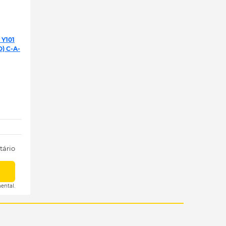
Y101
) C-A-
tário
ental.