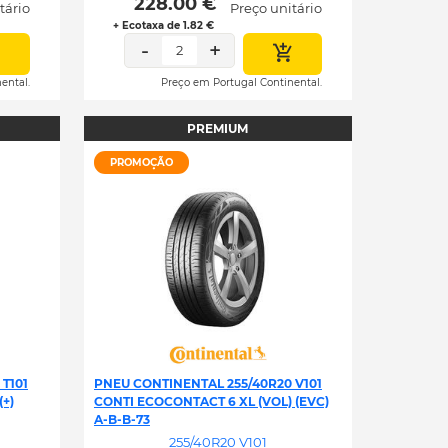
 228.00 € 
tário
Preço unitário
+ Ecotaxa de 1.82 €
-
+
2
ental.
Preço em Portugal Continental.
PREMIUM
PROMOÇÃO
T101
PNEU CONTINENTAL 255/40R20 V101
+)
CONTI ECOCONTACT 6 XL (VOL) (EVC)
A-B-B-73
255/40R20 V101