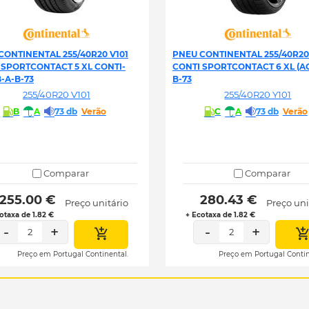
CONTINENTAL 255/40R20 V101
PNEU CONTINENTAL 255/40R20 
 SPORTCONTACT 5 XL CONTI-
CONTI SPORTCONTACT 6 XL (AO
-A-B-73
B-73
255/40R20 V101
255/40R20 Y101
B
A
73 db
Verão
C
A
73 db
Verão
Comparar
Comparar
 255.00 € 
 280.43 € 
Preço unitário
Preço uni
otaxa de 1.82 €
+ Ecotaxa de 1.82 €
-
+
-
+
2
2
Preço em Portugal Continental.
Preço em Portugal Contin