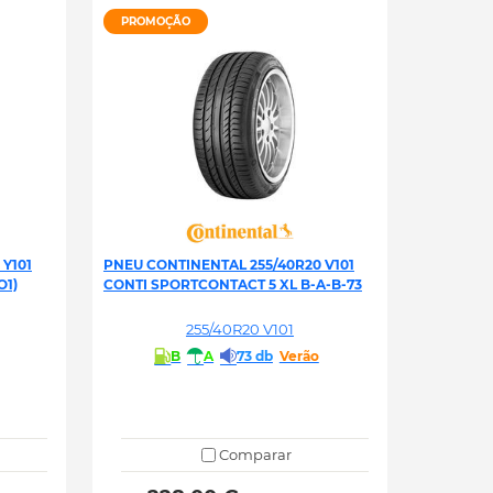
PROMOÇÃO
Y101
PNEU CONTINENTAL 255/40R20 V101
O1)
CONTI SPORTCONTACT 5 XL B-A-B-73
255/40R20 V101
B
A
73 db
Verão
Comparar