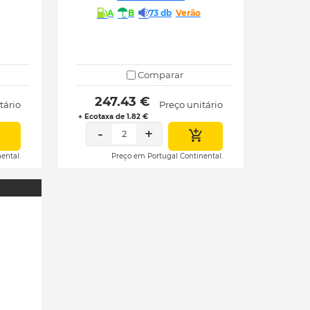
A
B
73 db
Verão
Comparar
 247.43 € 
tário
Preço unitário
+ Ecotaxa de 1.82 €
-
+
2
ental.
Preço em Portugal Continental.