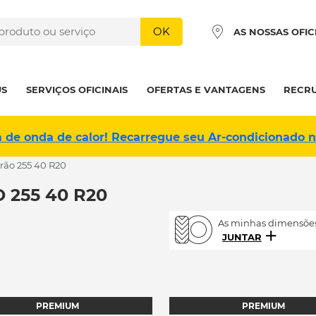
OK
AS NOSSAS OFIC
US
SERVIÇOS OFICINAIS
OFERTAS E VANTAGENS
RECR
a de onda de calor! Recarregue seu Ar-condicionado 
erão 255 40 R20
 255 40 R20
As minhas dimensões
JUNTAR
PREMIUM
PREMIUM