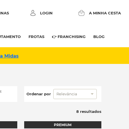
INAS
LOGIN
A MINHA CESTA
UTAMENTO
FROTAS
👉 FRANCHISING
BLOG
na Midas
:
Ordenar por
Relevância
8 resultados
PREMIUM