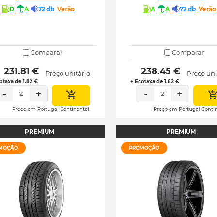
D
A
72 db
Verão
A
A
72 db
Verão
Comparar
Comparar
 231.81 € 
 238.45 € 
Preço unitário
Preço uni
otaxa de 1.82 €
+ Ecotaxa de 1.82 €
-
+
-
+
2
2
Preço em Portugal Continental.
Preço em Portugal Contin
PREMIUM
PREMIUM
MOÇÃO
PROMOÇÃO