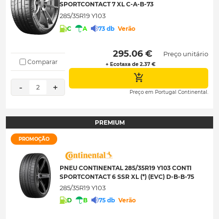
SPORTCONTACT 7 XL C-A-B-73
285/35R19 Y103
C
A
73 db
Verão
 295.06 € 
Preço unitário
Comparar
+ Ecotaxa de 2.37 €
-
+
2
Preço em Portugal Continental.
PREMIUM
PROMOÇÃO
PNEU CONTINENTAL 285/35R19 Y103 CONTI
SPORTCONTACT 6 SSR XL (*) (EVC) D-B-B-75
285/35R19 Y103
D
B
75 db
Verão