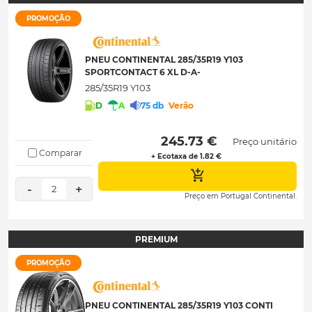
PROMOÇÃO
PNEU CONTINENTAL 285/35R19 Y103
SPORTCONTACT 6 XL D-A-
285/35R19 Y103
D
A
75 db
Verão
 245.73 € 
Preço unitário
Comparar
+ Ecotaxa de 1.82 €
-
+
2
Preço em Portugal Continental.
PREMIUM
PROMOÇÃO
PNEU CONTINENTAL 285/35R19 Y103 CONTI