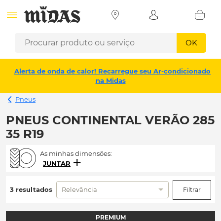
OK
Alerta de onda de calor! Recarregue seu Ar-condicionado
na Midas
Pneus
PNEUS CONTINENTAL VERÃO 285
35 R19
As minhas dimensões:
JUNTAR
3 resultados
Relevância
Filtrar
PREMIUM