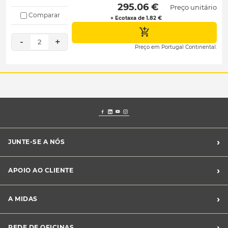
 295.06 € 
Preço unitário
Comparar
+ Ecotaxa de 1.82 €
-
+
2
Preço em Portugal Continental.
›
JUNTE-SE A NÓS
Recrutamento Midas
›
APOIO AO CLIENTE
Franchising Midas
Contacte-nos
›
A MIDAS
Livro de Reclamações
Canal de Denúncias
Quem somos?
›
REDE DE OFICINAS
Perguntas Frequentes