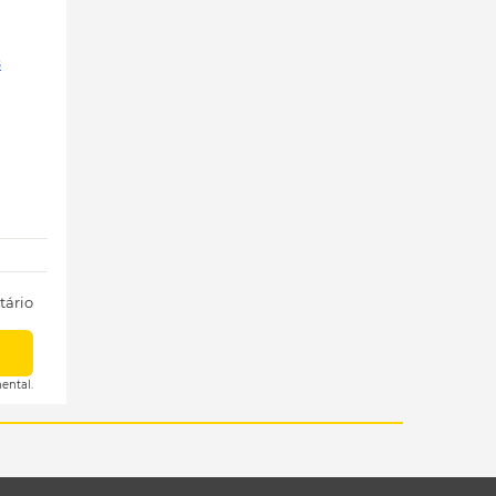
8
tário
ental.