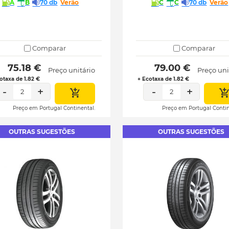
A
B
70 db
Verão
C
C
70 db
Verão
Comparar
Comparar
 75.18 € 
 79.00 € 
Preço unitário
Preço uni
otaxa de 1.82 €
+ Ecotaxa de 1.82 €
-
+
-
+
2
2
Preço em Portugal Continental.
Preço em Portugal Contin
OUTRAS SUGESTÕES
OUTRAS SUGESTÕES