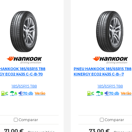
HANKOOK 185/65R15 T88
PNEU HANKOOK 185/65R15 T88
GY ECO2 K435 C-C-B-70
KINERGY ECO2 K435 C-B--7
185/65R15 T88
185/65R15 T88
C
A
70 db
Verão
C
B
70 db
Verão
Comparar
Comparar
 71.00 € 
 73.00 € 