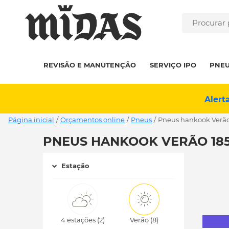
REVISÃO E MANUTENÇÃO
SERVIÇO IPO
PNE
Alert
Página inicial
/
Orçamentos online
/
Pneus
/
pneus hankook Verão
PNEUS HANKOOK VERÃO 185 
Estação
4 estações (2)
Verão (8)