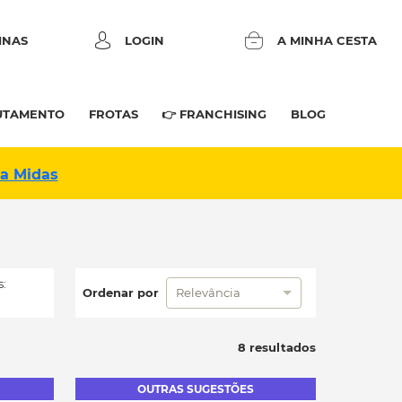
INAS
LOGIN
A MINHA CESTA
UTAMENTO
FROTAS
👉 FRANCHISING
BLOG
na Midas
:
Ordenar por
Relevância
8 resultados
OUTRAS SUGESTÕES