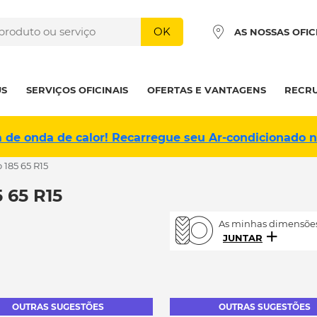
OK
AS NOSSAS OFIC
US
SERVIÇOS OFICINAIS
OFERTAS E VANTAGENS
RECR
a de onda de calor! Recarregue seu Ar-condicionado 
 185 65 R15
65 R15
As minhas dimensões
JUNTAR
OUTRAS SUGESTÕES
OUTRAS SUGESTÕES