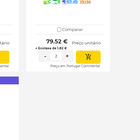
C
B
69 db
Verão
Comparar
 79.52 € 
tário
Preço unitário
+ Ecotaxa de 1.82 €
-
+
2
ental.
Preço em Portugal Continental.