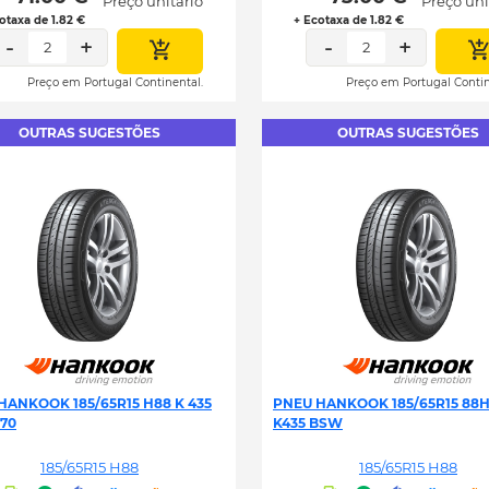
Preço unitário
Preço uni
otaxa de 1.82 €
+ Ecotaxa de 1.82 €
-
+
-
+
2
2
Preço em Portugal Continental.
Preço em Portugal Contin
OUTRAS SUGESTÕES
OUTRAS SUGESTÕES
HANKOOK 185/65R15 H88 K 435
PNEU HANKOOK 185/65R15 88
-70
K435 BSW
185/65R15 H88
185/65R15 H88