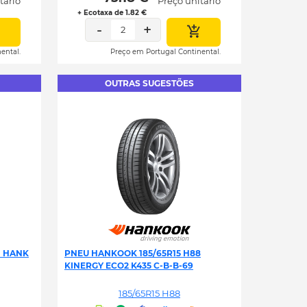
tário
Preço unitário
+ Ecotaxa de 1.82 €
-
+
2
ental.
Preço em Portugal Continental.
OUTRAS SUGESTÕES
H HANK
PNEU HANKOOK 185/65R15 H88
KINERGY ECO2 K435 C-B-B-69
185/65R15 H88