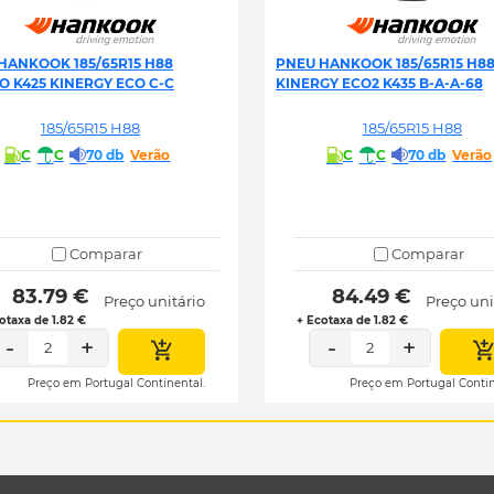
HANKOOK 185/65R15 H88
PNEU HANKOOK 185/65R15 H8
O K425 KINERGY ECO C-C
KINERGY ECO2 K435 B-A-A-68
185/65R15 H88
185/65R15 H88
C
C
70 db
Verão
C
C
70 db
Verão
Comparar
Comparar
 83.79 € 
 84.49 € 
Preço unitário
Preço uni
otaxa de 1.82 €
+ Ecotaxa de 1.82 €
-
+
-
+
2
2
Preço em Portugal Continental.
Preço em Portugal Contin