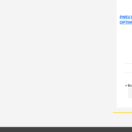
PNEU 
OPTIM
+ Ec