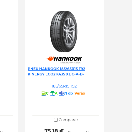
PNEU HANKOOK 185/65R15 T92
KINERGY ECO2 K435 XL C-A-B-
185/65R15 T92
C
A
71 db
Verão
Comparar
 75.18 € 