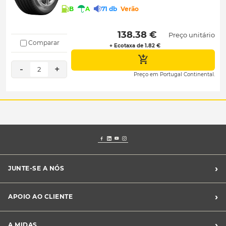
B
A
71 db
Verão
 138.38 € 
Preço unitário
Comparar
+ Ecotaxa de 1.82 €
-
+
2
Preço em Portugal Continental.
›
JUNTE-SE A NÓS
Recrutamento Midas
›
APOIO AO CLIENTE
Franchising Midas
Contacte-nos
›
A MIDAS