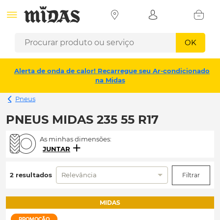
OK
Alerta de onda de calor! Recarregue seu Ar-condicionado
na Midas
Pneus
PNEUS MIDAS 235 55 R17
As minhas dimensões:
JUNTAR
2 resultados
Relevância
Filtrar
MIDAS
PROMOÇÃO