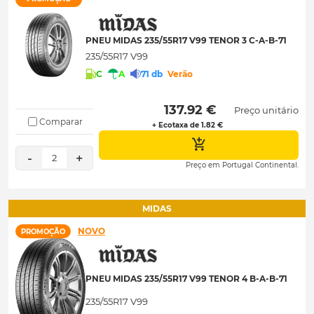
PNEU MIDAS 235/55R17 V99 TENOR 3 C-A-B-71
235/55R17 V99
C
A
71 db
Verão
 137.92 € 
Preço unitário
Comparar
+ Ecotaxa de 1.82 €
-
+
2
Preço em Portugal Continental.
MIDAS
NOVO
PROMOÇÃO
PNEU MIDAS 235/55R17 V99 TENOR 4 B-A-B-71
235/55R17 V99