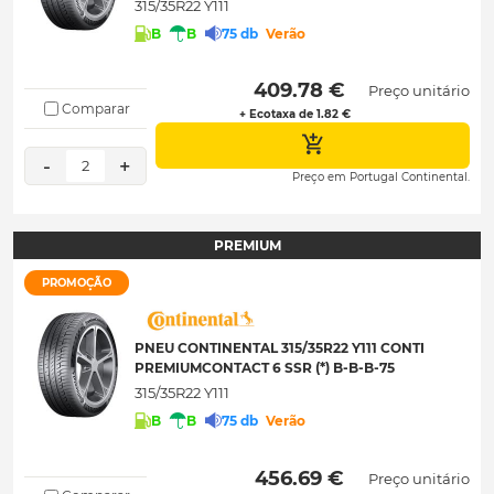
315/35R22 Y111
B
B
75 db
Verão
 409.78 € 
Preço unitário
Comparar
+ Ecotaxa de 1.82 €
-
+
2
Preço em Portugal Continental.
PREMIUM
PROMOÇÃO
PNEU CONTINENTAL 315/35R22 Y111 CONTI
PREMIUMCONTACT 6 SSR (*) B-B-B-75
315/35R22 Y111
B
B
75 db
Verão
 456.69 € 
Preço unitário