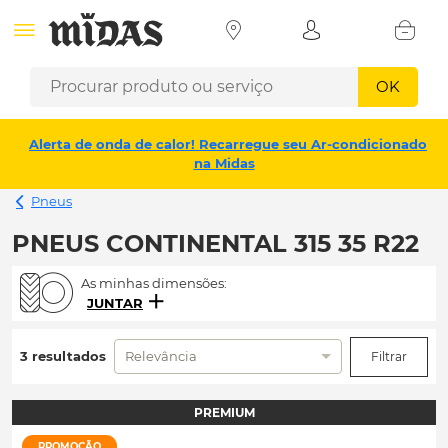
OK
Alerta de onda de calor! Recarregue seu Ar-condicionado
na Midas
Pneus
PNEUS CONTINENTAL 315 35 R22
As minhas dimensões:
JUNTAR
3 resultados
Relevância
Filtrar
PREMIUM
PROMOÇÃO