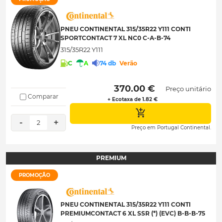
PNEU CONTINENTAL 315/35R22 Y111 CONTI
SPORTCONTACT 7 XL NC0 C-A-B-74
315/35R22 Y111
C
A
74 db
Verão
 370.00 € 
Preço unitário
Comparar
+ Ecotaxa de 1.82 €
-
+
2
Preço em Portugal Continental.
PREMIUM
PROMOÇÃO
PNEU CONTINENTAL 315/35R22 Y111 CONTI
PREMIUMCONTACT 6 XL SSR (*) (EVC) B-B-B-75