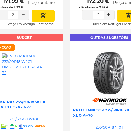
 171.99 € 
 172.20 € 
Preço unitário
Preço uni
otaxa de 2.37 €
+ Ecotaxa de 2.37 €
-
+
-
+
2
2
Preço em Portugal Continental.
Preço em Portugal Contin
BUDGET
OUTRAS SUGESTÕES
MOÇÃO
MATRAX 235/50R18 W 101
 + XL C -A -B-72
PNEU HANKOOK 235/50R18 Y101
XL C-A--70
235/50R18 W101
C
A
72 db
Verão
235/50R18 Y101