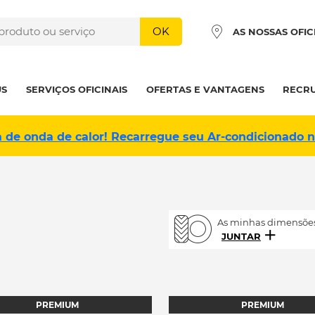
OK
AS NOSSAS OFIC
US
SERVIÇOS OFICINAIS
OFERTAS E VANTAGENS
RECR
a de onda de calor! Recarregue seu Ar-condicionado 
As minhas dimensões
JUNTAR
PREMIUM
PREMIUM