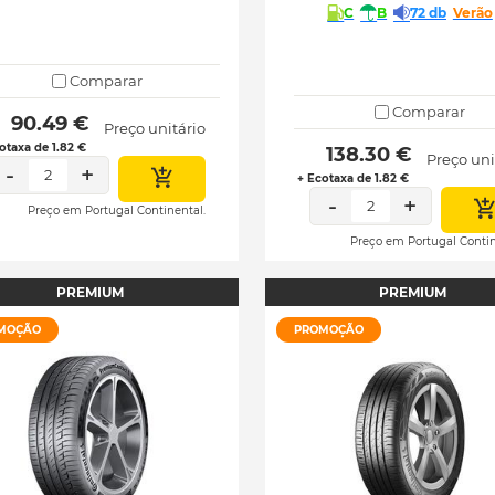
C
B
72 db
Verão
Comparar
Comparar
 90.49 € 
Preço unitário
otaxa de 1.82 €
 138.30 € 
Preço uni
-
+
2
+ Ecotaxa de 1.82 €
-
+
2
Preço em Portugal Continental.
Preço em Portugal Contin
PREMIUM
PREMIUM
MOÇÃO
PROMOÇÃO