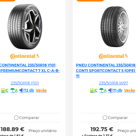
CONTINENTAL 235/50R18 Y101
PNEU CONTINENTAL 235/50R18
 PREMIUMCONTACT 7 XL C-A-B-
CONTI SPORTCONTACT 5 (OPE) 
71
235/50R18 Y101
235/50R18 W97
C
A
72 db
Verão
C
A
71 db
Verão
Comparar
Comparar
 188.89 € 
 192.75 € 
Preço unitário
Preço uni
otaxa de 1.82 €
+ Ecotaxa de 2.37 €