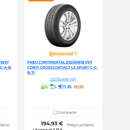
 W97
PNEU CONTINENTAL 235/50R18 V97
C-A-B-
CONTI CROSSCONTACT LX SPORT C-C-
B-71
235/50R18 V97
C
C
71 db
Verão
Comparar
 194.93 € 
tário
Preço unitário
+ Ecotaxa de 2.37 €