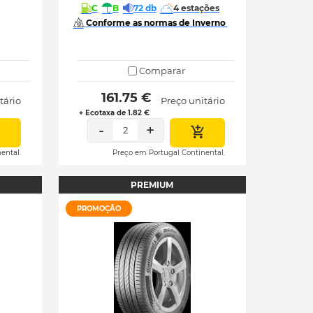
C
B
72 db
4 estações
 Conforme as normas de Inverno 
Comparar
 161.75 € 
tário
Preço unitário
+ Ecotaxa de 1.82 €
-
+
2
ental.
Preço em Portugal Continental.
PREMIUM
PROMOÇÃO