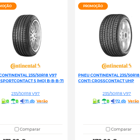
MOÇÃO
PROMOÇÃO
CONTINENTAL 235/50R18 V97
PNEU CONTINENTAL 235/50R18
 SPORTCONTACT 5 (MO) B-B-B-71
CONTI CROSSCONTACT UHP
235/50R18 V97
235/50R18 V97
B
B
71 db
Verão
E
B
72 db
Verão
Comparar
Comparar