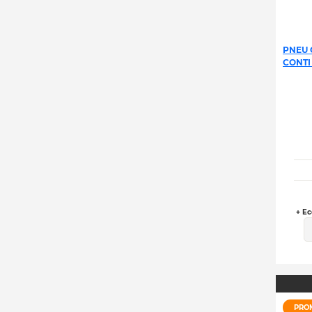
PNEU 
CONTI
+ Ec
PRO