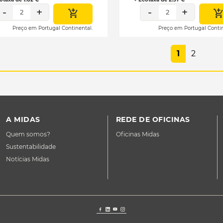
-
+
-
+
2
2
Preço em Portugal Continental.
Preço em Portugal Contin
1
2
A MIDAS
REDE DE OFICINAS
Quem somos?
Oficinas Midas
Sustentabilidade
Notícias Midas