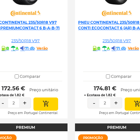
CONTINENTAL 235/50R18 V97
PNEU CONTINENTAL 235/50R18
 PREMIUMCONTACT 6 B-A-B-71
CONTI ECOCONTACT 6 (AR) B-A
235/50R18 V97
235/50R18 V97
B
A
71 db
Verão
B
A
71 db
Verão
Comparar
Comparar
 172.56 € 
 174.81 € 
Preço unitário
Preço uni
otaxa de 1.82 €
+ Ecotaxa de 1.82 €
-
+
-
+
2
2
Preço em Portugal Continental.
Preço em Portugal Contin
PREMIUM
PREMIUM
MOÇÃO
PROMOÇÃO