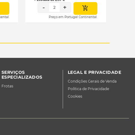
-
+
2
ental.
Preço em Portugal Continental.
SERVIÇOS
LEGAL E PRIVACIDADE
ESPECIALIZADOS
Condições Gerais de Venda
Frotas
Política de Privacidade
Cookies