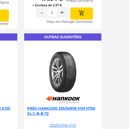
Preço unitário
tário
+ Ecotaxa de 2.37 €
-
+
2
Preço em Portugal Continental.
ental.
OUTRAS SUGESTÕES
 K120
PNEU HANKOOK 235/50R18 V101 H750
XL C-B-B-72
235/50R18 V101