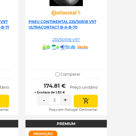
 V97
PNEU CONTINENTAL 235/50R18 V97
-B-71
ULTRACONTACT B-A-B-70
235/50R18 V97
B
A
70 db
Verão
Comparar
 174.81 € 
tário
Preço unitário
+ Ecotaxa de 1.82 €
-
+
2
ental.
Preço em Portugal Continental.
PREMIUM
PROMOÇÃO