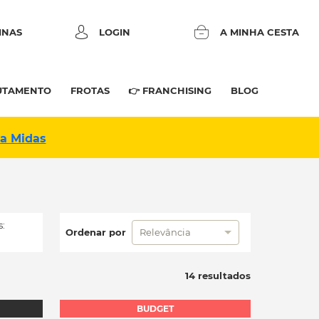
INAS
LOGIN
A MINHA CESTA
UTAMENTO
FROTAS
👉 FRANCHISING
BLOG
na Midas
:
Ordenar por
Relevância
14 resultados
BUDGET