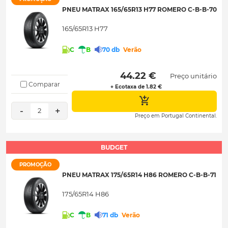
PNEU MATRAX 165/65R13 H77 ROMERO C-B-B-70
165/65R13 H77
C
B
70 db
Verão
 44.22 € 
Preço unitário
Comparar
+ Ecotaxa de 1.82 €
-
+
2
Preço em Portugal Continental.
BUDGET
PROMOÇÃO
PNEU MATRAX 175/65R14 H86 ROMERO C-B-B-71
175/65R14 H86
C
B
71 db
Verão