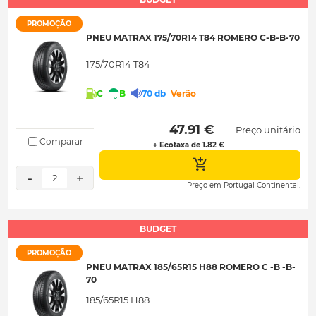
PROMOÇÃO
PNEU MATRAX 175/70R14 T84 ROMERO C-B-B-70
175/70R14 T84
C
B
70 db
Verão
 47.91 € 
Preço unitário
Comparar
+ Ecotaxa de 1.82 €
-
+
2
Preço em Portugal Continental.
BUDGET
PROMOÇÃO
PNEU MATRAX 185/65R15 H88 ROMERO C -B -B-
70
185/65R15 H88