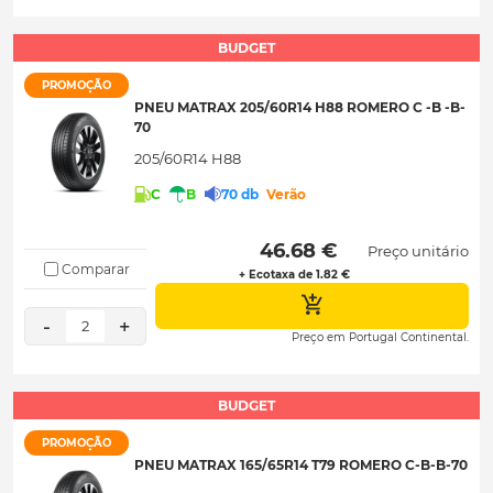
BUDGET
PROMOÇÃO
PNEU MATRAX 205/60R14 H88 ROMERO C -B -B-
70
205/60R14 H88
C
B
70 db
Verão
 46.68 € 
Preço unitário
Comparar
+ Ecotaxa de 1.82 €
-
+
2
Preço em Portugal Continental.
BUDGET
PROMOÇÃO
PNEU MATRAX 165/65R14 T79 ROMERO C-B-B-70