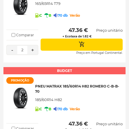
165/65R14 T79
C
B
70 db
Verão
 47.36 € 
Preço unitário
Comparar
+ Ecotaxa de 1.82 €
-
+
2
Preço em Portugal Continental.
BUDGET
PROMOÇÃO
PNEU MATRAX 185/60R14 H82 ROMERO C-B-B-
70
185/60R14 H82
C
B
70 db
Verão
 47.36 € 
Preço unitário
Comparar