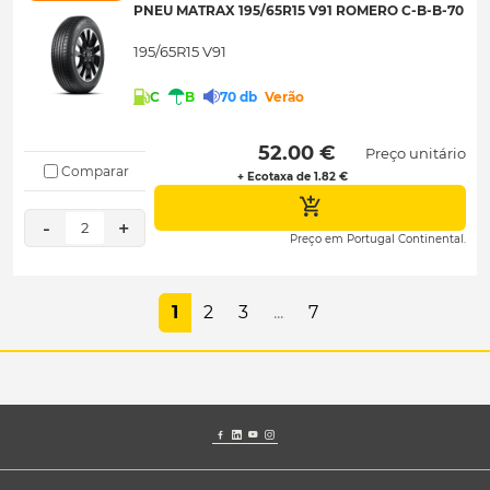
PNEU MATRAX 195/65R15 V91 ROMERO C-B-B-70
195/65R15 V91
C
B
70 db
Verão
 52.00 € 
Preço unitário
Comparar
+ Ecotaxa de 1.82 €
-
+
2
Preço em Portugal Continental.
1
2
3
...
7