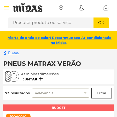
OK
Alerta de onda de calor! Recarregue seu Ar-condicionado
na Midas
Pneus
PNEUS MATRAX VERÃO
As minhas dimensões:
JUNTAR
73 resultados
Relevância
Filtrar
BUDGET
PROMOÇÃO