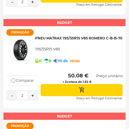
-
+
2
Preço em Portugal Continental.
BUDGET
PROMOÇÃO
PNEU MATRAX 195/55R15 V85 ROMERO C-B-B-70
195/55R15 V85
C
B
70 db
Verão
 50.08 € 
Preço unitário
Comparar
+ Ecotaxa de 1.82 €
-
+
2
Preço em Portugal Continental.
BUDGET
PROMOÇÃO