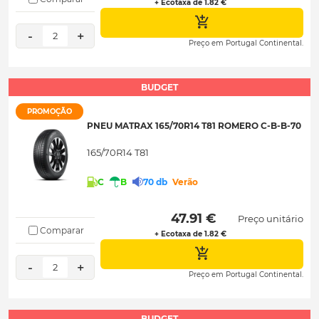
+ Ecotaxa de 1.82 €
-
+
2
Preço em Portugal Continental.
BUDGET
PROMOÇÃO
PNEU MATRAX 165/70R14 T81 ROMERO C-B-B-70
165/70R14 T81
C
B
70 db
Verão
 47.91 € 
Preço unitário
Comparar
+ Ecotaxa de 1.82 €
-
+
2
Preço em Portugal Continental.
BUDGET