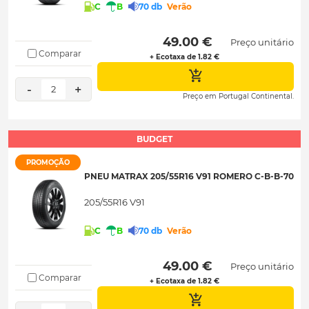
C
B
70 db
Verão
 49.00 € 
Preço unitário
Comparar
+ Ecotaxa de 1.82 €
-
+
2
Preço em Portugal Continental.
BUDGET
PROMOÇÃO
PNEU MATRAX 205/55R16 V91 ROMERO C-B-B-70
205/55R16 V91
C
B
70 db
Verão
 49.00 € 
Preço unitário
Comparar
+ Ecotaxa de 1.82 €